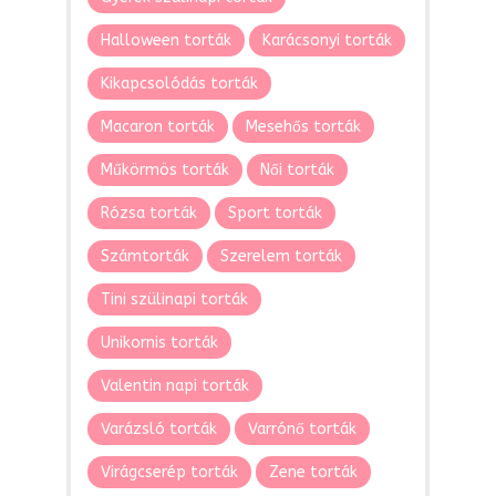
Halloween torták
Karácsonyi torták
Kikapcsolódás torták
Macaron torták
Mesehős torták
Műkörmös torták
Női torták
Rózsa torták
Sport torták
Számtorták
Szerelem torták
Tini szülinapi torták
Unikornis torták
Valentin napi torták
Varázsló torták
Varrónő torták
Virágcserép torták
Zene torták