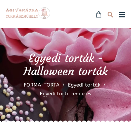
Egyedi torták -
Halloween torták
FORMA-TORTA
Egyedi torták
Egyedi torta rendelés