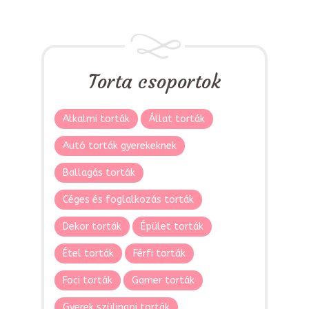
Torta csoportok
Alkalmi torták
Állat torták
Autó torták gyerekeknek
Ballagás torták
Céges és foglalkozás torták
Dekor torták
Épület torták
Étel torták
Férfi torták
Foci torták
Gamer torták
Gyerek szülinapi torták