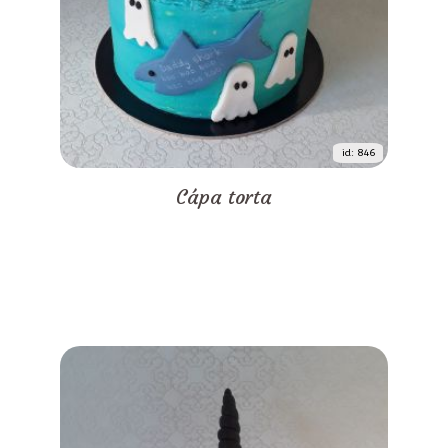
id: 846
Cápa torta