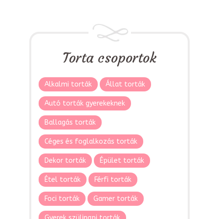
Torta csoportok
Alkalmi torták
Állat torták
Autó torták gyerekeknek
Ballagás torták
Céges és foglalkozás torták
Dekor torták
Épület torták
Étel torták
Férfi torták
Foci torták
Gamer torták
Gyerek szülinapi torták