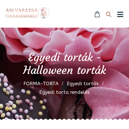
Egyedi torták -
Halloween torták
FORMA-TORTA
Egyedi torták
Egyedi torta rendelés