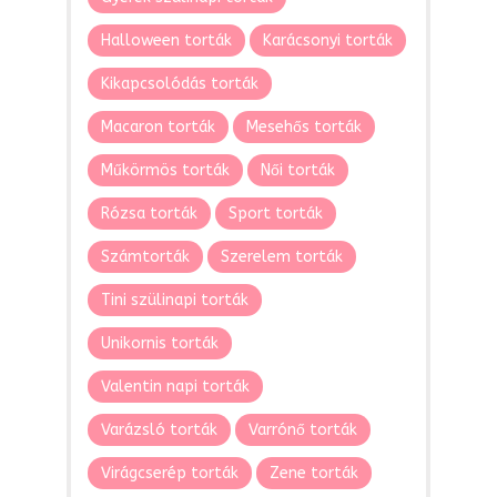
Halloween torták
Karácsonyi torták
Kikapcsolódás torták
Macaron torták
Mesehős torták
Műkörmös torták
Női torták
Rózsa torták
Sport torták
Számtorták
Szerelem torták
Tini szülinapi torták
Unikornis torták
Valentin napi torták
Varázsló torták
Varrónő torták
Virágcserép torták
Zene torták