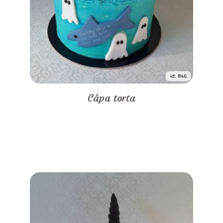
id: 846
Cápa torta