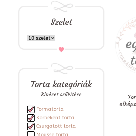
Szelet
Torta kategóriák
Kinézet szűkítése
To
elkép
Formatorta
Körbekent torta
Csurgatott torta
Mousse torta