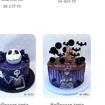
54 022 Ft
39 177 Ft
id: 5122
id: 4814
lloween torta
Halloween torta