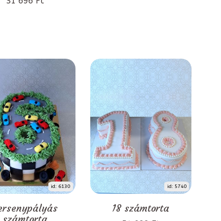
31 696 Ft
id: 6130
id: 5740
ersenypályás
18 számtorta
számtorta