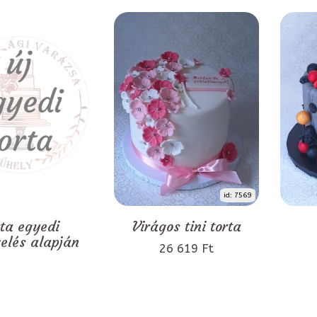
id: 7569
rta egyedi
Virágos tini torta
zelés alapján
26 619 Ft