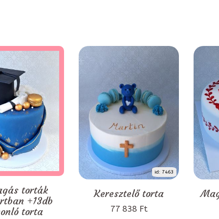
id: 7463
agás torták
Keresztelő torta
Mag
rtban +13db
77 838 Ft
onló torta