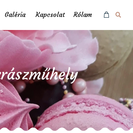
Galéria
Kapcsolat
Rólam
ukrászműhely
és