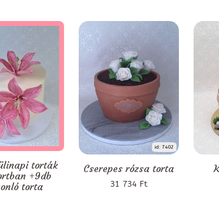
id: 7402
ülinapi torták
Cserepes rózsa torta
K
ortban +9db
31 734 Ft
onló torta