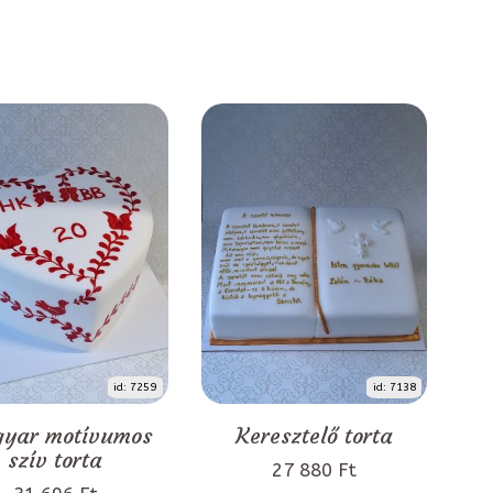
id: 7259
id: 7138
yar motívumos
Keresztelő torta
szív torta
27 880 Ft