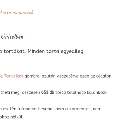
Torta csoportok
kivitelben.
a tortákat. Minden torta egyedileg
 a
Torta ízek
gombra, azután visszatérve ezen az oldalon
intheti meg, összesen
651 db
torta található különböző
torta esetén a fondant bevonat nem cukormentes, nem
boz nélkül.