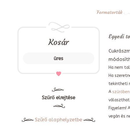
Formatorták
Egyedi to
Kosár
Cukrászm
üres
módosít
Ha nem tal
Ha szeretn
tekintheti 
A
szűrőben
Szűrő elrejtése
választható
Figyelem! 
vegán és n
Szűrő alaphelyzetbe