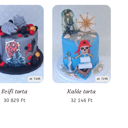
id: 7495
id: 7295
Scifi torta
Kalóz torta
30 829 Ft
32 146 Ft