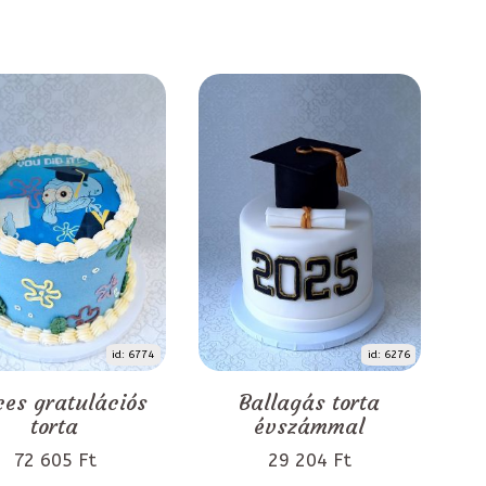
id: 6774
id: 6276
ces gratulációs
Ballagás torta
torta
évszámmal
72 605 Ft
29 204 Ft