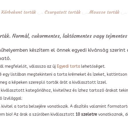
Körbekent torták
Csurgatott torták
Mousse torták
rták. Normál, cukormentes, laktózmentes vagy tejmentes 
űhelyemben készítem el önnek egyedi kívánság szerint 
ható.
ál megfelelőt, válassza az új
Egyedi torta
lehetőséget.
é egy listában megtekinteni a torta krémeket és ízeket, kattintson
meg a képeken szereplő torták árát a kiválasztott ízzel.
kiválasztott kategóriához, kivitelhez és ízhez tartozó árakat tek
 ízvilággal:
A kivitel a torta belsejére vonatkozik. A díszítés valamint forma
em bio! Az árak a szűrőben kiválasztott
10 szeletre
vonatkoznak, do