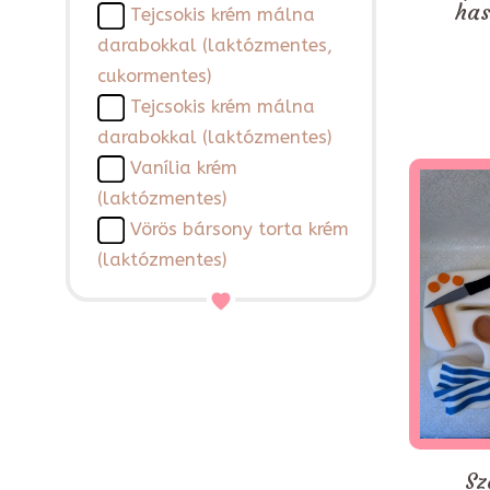
has
Tejcsokis krém málna
darabokkal (laktózmentes,
cukormentes)
Tejcsokis krém málna
darabokkal (laktózmentes)
Vanília krém
(laktózmentes)
Vörös bársony torta krém
(laktózmentes)
Sz