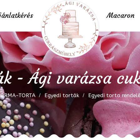
jánlatkérés
Macaron
ák - Ági varázsa c
FORMA-TORTA
Egyedi torták
Egyedi torta rendel