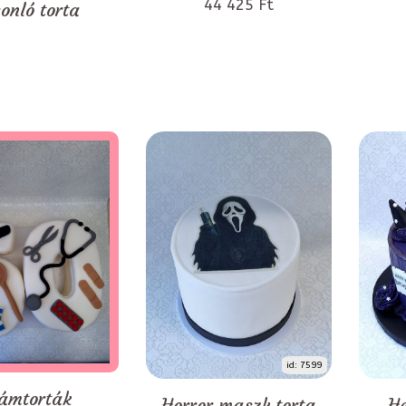
44 425 Ft
onló torta
id: 7599
ámtorták
Horror maszk torta
He