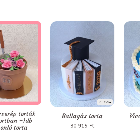
id: 7594
serép torták
Ballagás torta
Vic
ortban +1db
30 915 Ft
onló torta