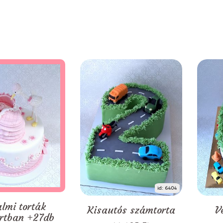
id: 6404
almi torták
Kisautós számtorta
V
rtban +27db