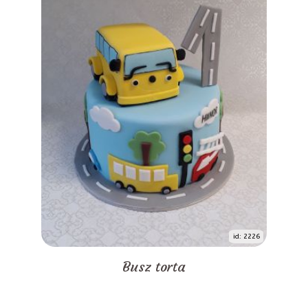
id: 2226
Busz torta