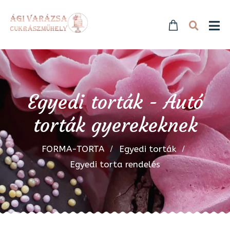
Egyedi torták - Autó
torták gyerekeknek
FORMA-TORTA
Egyedi torták
Egyedi torta rendelés