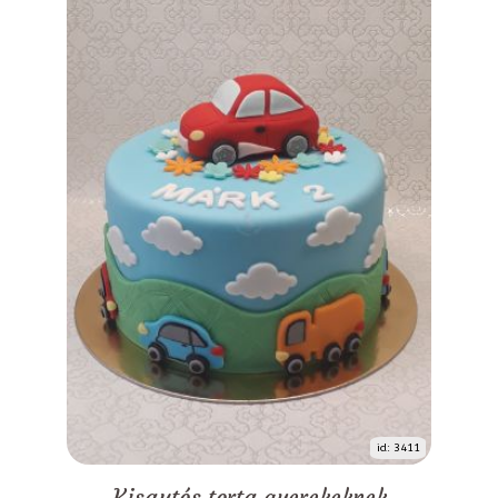
id: 3411
Kisautós torta gyerekeknek