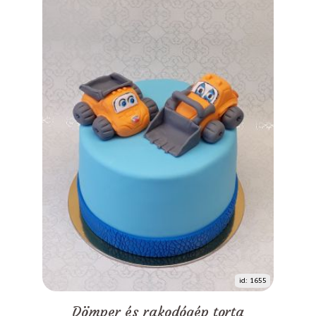
id: 1655
Dömper és rakodógép torta