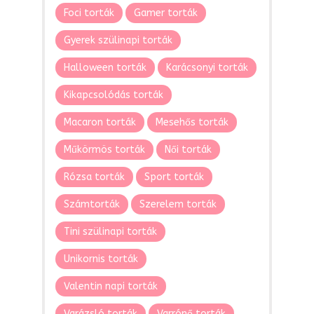
Foci torták
Gamer torták
Gyerek szülinapi torták
Halloween torták
Karácsonyi torták
Kikapcsolódás torták
Macaron torták
Mesehős torták
Műkörmös torták
Női torták
Rózsa torták
Sport torták
Számtorták
Szerelem torták
Tini szülinapi torták
Unikornis torták
Valentin napi torták
Varázsló torták
Varrónő torták