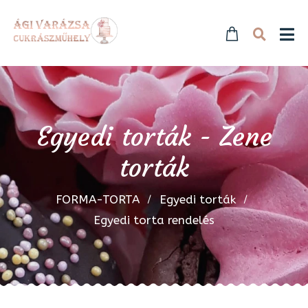
Egyedi torták - Zene
torták
FORMA-TORTA
Egyedi torták
Egyedi torta rendelés