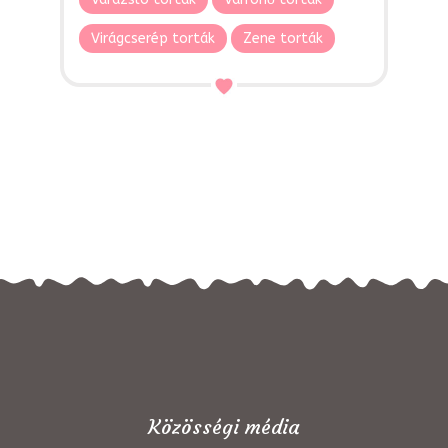
Virágcserép torták
Zene torták
Közösségi média