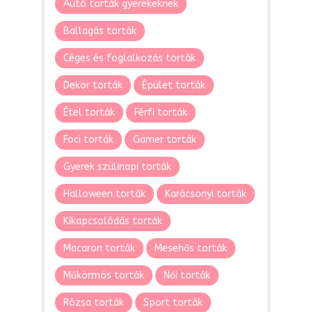
Autó torták gyerekeknek
Ballagás torták
Céges és foglalkozás torták
Dekor torták
Épület torták
Étel torták
Férfi torták
Foci torták
Gamer torták
Gyerek szülinapi torták
Halloween torták
Karácsonyi torták
Kikapcsolódás torták
Macaron torták
Mesehős torták
Műkörmös torták
Női torták
Rózsa torták
Sport torták