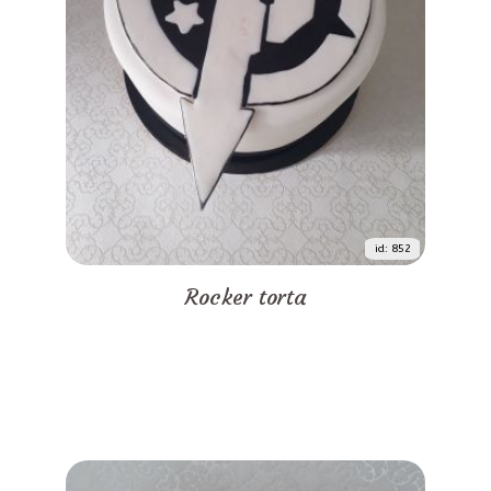
id: 852
Rocker torta