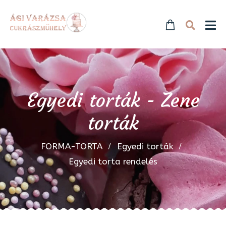
Egyedi torták - Zene
torták
FORMA-TORTA
Egyedi torták
Egyedi torta rendelés