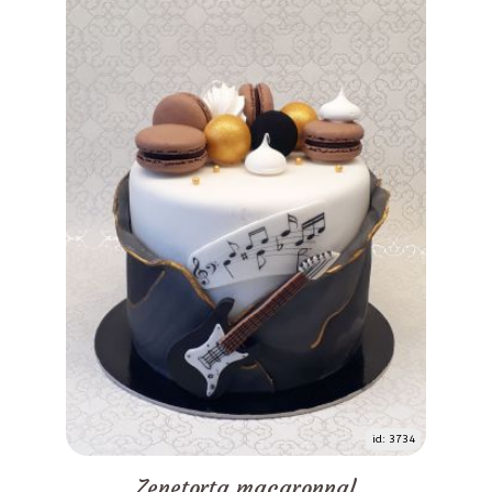
id: 3734
Zenetorta macaronnal