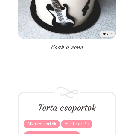
id: 792
Csak a zene
Torta csoportok
Alkalmi torták
Állat torták