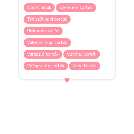
Számtorták
Szerelem torták
Tini szülinapi torták
Unikornis torták
Valentin napi torták
Varázsló torták
Varrónő torták
Virágcserép torták
Zene torták