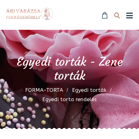
Egyedi torták - Zene
torták
FORMA-TORTA
Egyedi torták
Egyedi torta rendelés