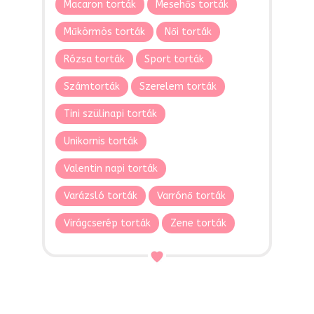
Macaron torták
Mesehős torták
Műkörmös torták
Női torták
Rózsa torták
Sport torták
Számtorták
Szerelem torták
Tini szülinapi torták
Unikornis torták
Valentin napi torták
Varázsló torták
Varrónő torták
Virágcserép torták
Zene torták