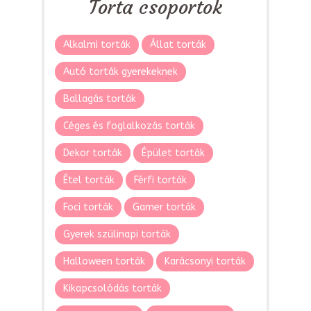
Torta csoportok
Alkalmi torták
Állat torták
Autó torták gyerekeknek
Ballagás torták
Céges és foglalkozás torták
Dekor torták
Épület torták
Étel torták
Férfi torták
Foci torták
Gamer torták
Gyerek szülinapi torták
Halloween torták
Karácsonyi torták
Kikapcsolódás torták