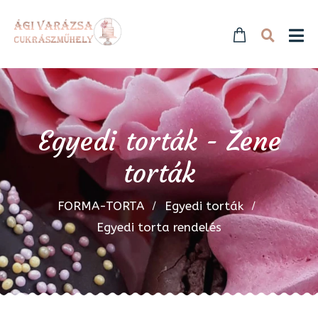
Egyedi torták - Zene
torták
FORMA-TORTA
Egyedi torták
Egyedi torta rendelés