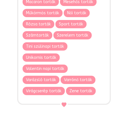
Macaron torták
Mesehős torták
Műkörmös torták
Női torták
Rózsa torták
Sport torták
Számtorták
Szerelem torták
Tini szülinapi torták
Unikornis torták
Valentin napi torták
Varázsló torták
Varrónő torták
Virágcserép torták
Zene torták