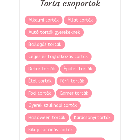
Torta csoportok
Alkalmi torták
Állat torták
Autó torták gyerekeknek
Ballagás torták
Céges és foglalkozás torták
Dekor torták
Épület torták
Étel torták
Férfi torták
Foci torták
Gamer torták
Gyerek szülinapi torták
Halloween torták
Karácsonyi torták
Kikapcsolódás torták