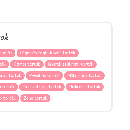
tok
torták
Céges és foglalkozás torták
ták
Gamer torták
Gyerek szülinapi torták
ron torták
Mesehős torták
Műkörmös torták
 torták
Tini szülinapi torták
Unikornis torták
p torták
Zene torták