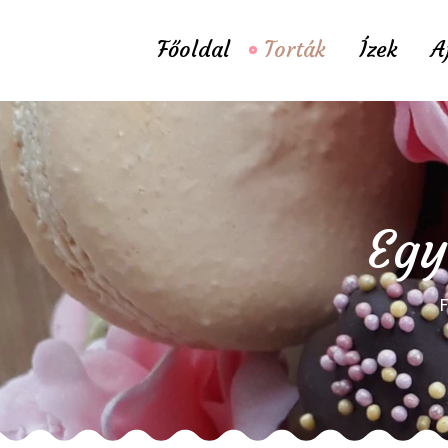
Főoldal
Torták
Ízek
A
Egy