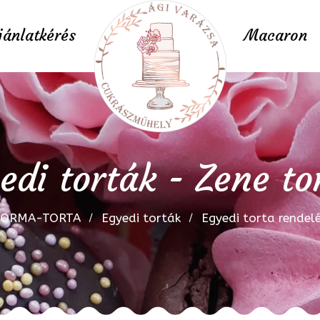
jánlatkérés
Macaron
edi torták - Zene to
FORMA-TORTA
Egyedi torták
Egyedi torta rendel