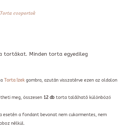
Torta csoportok
a tortákat. Minden torta egyedileg
 a
Torta ízek
gombra, azután visszatérve ezen az oldalon
intheti meg, összesen
12 db
torta található különböző
torta esetén a fondant bevonat nem cukormentes, nem
boz nélkül.