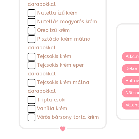
darabokkal
Nutella ízű krém
Nutellás mogyorós krém
Oreo ízű krém
Pisztácia krém málna
darabokkal
Tejcsokis krém
Alkalm
Tejcsokis krém eper
Dekor 
darabokkal
Hallo
Tejcsokis krém málna
darabokkal
Női to
Tripla csoki
Valent
Vanília krém
Vörös bársony torta krém