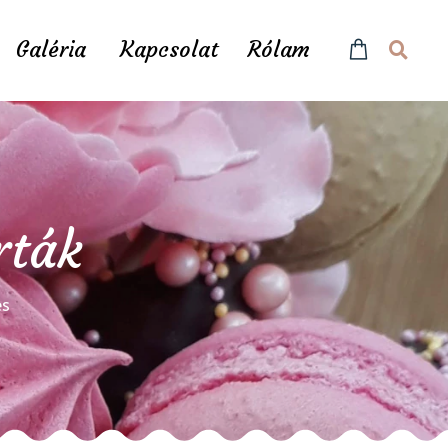
Galéria
Kapcsolat
Rólam
rták
és