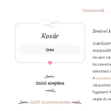
Formatorták
Zenével k
Kosár
Cukrászm
üres
módosít
Ha nem tal
Ha szeretn
tekintheti 
A
szűrőben
Szűrő elrejtése
választható
Figyelem! 
vegán és n
Szűrő alaphelyzetbe