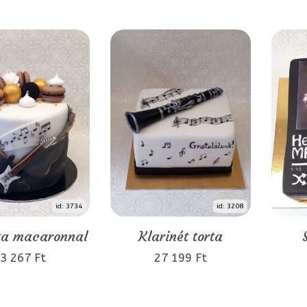
id: 3734
id: 3208
ta macaronnal
Klarinét torta
3 267 Ft
27 199 Ft