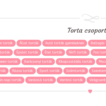
Torta csopor
i torták
Állat torták
Autó torták gyerekeknek
Ballagás 
torták
Épület torták
Étel torták
Férfi torták
Foci tor
ween torták
Karácsonyi torták
Kikapcsolódás torták
Maca
rták
Rózsa torták
Sport torták
Számtorták
Szerelem
in napi torták
Varázsló torták
Varrónő torták
Virágcseré