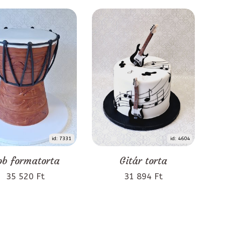
id: 7331
id: 4604
ob formatorta
Gitár torta
35 520 Ft
31 894 Ft