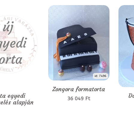
id: 7496
Zongora formatorta
rta egyedi
D
36 049 Ft
zelés alapján