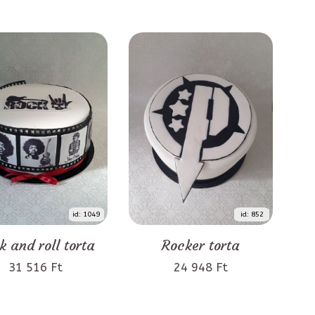
id: 1049
id: 852
k and roll torta
Rocker torta
31 516 Ft
24 948 Ft