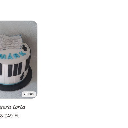
id: 800
gora torta
8 249 Ft