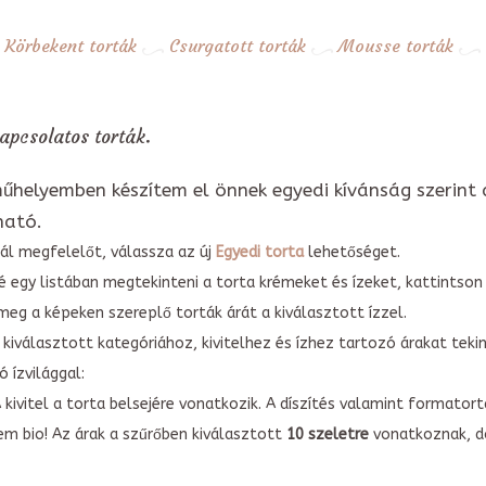
Körbekent torták
Csurgatott torták
Mousse torták
apcsolatos torták.
űhelyemben készítem el önnek egyedi kívánság szerint 
ható.
ál megfelelőt, válassza az új
Egyedi torta
lehetőséget.
é egy listában megtekinteni a torta krémeket és ízeket, kattintson
meg a képeken szereplő torták árát a kiválasztott ízzel.
kiválasztott kategóriához, kivitelhez és ízhez tartozó árakat tek
 ízvilággal:
A kivitel a torta belsejére vonatkozik. A díszítés valamint forma
em bio! Az árak a szűrőben kiválasztott
10 szeletre
vonatkoznak, do