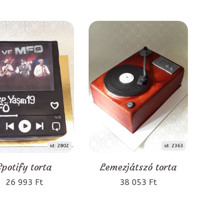
id: 2802
id: 2363
Spotify torta
Lemezjátszó torta
26 993 Ft
38 053 Ft