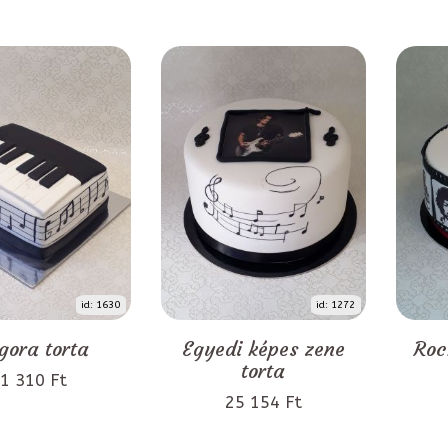
id: 1630
id: 1272
gora torta
Egyedi képes zene
Roc
torta
1 310 Ft
25 154 Ft