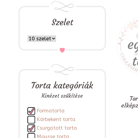
Szelet
Torta kategóriák
Kinézet szűkítése
To
elkép
Formatorta
Körbekent torta
Csurgatott torta
Mousse torta