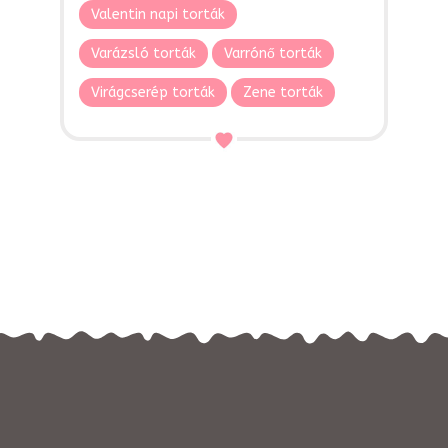
Valentin napi torták
Varázsló torták
Varrónő torták
Virágcserép torták
Zene torták