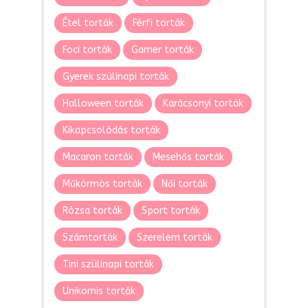
Étel torták
Férfi torták
Foci torták
Gamer torták
Gyerek szülinapi torták
Halloween torták
Karácsonyi torták
Kikapcsolódás torták
Macaron torták
Mesehős torták
Műkörmös torták
Női torták
Rózsa torták
Sport torták
Számtorták
Szerelem torták
Tini szülinapi torták
Unikornis torták