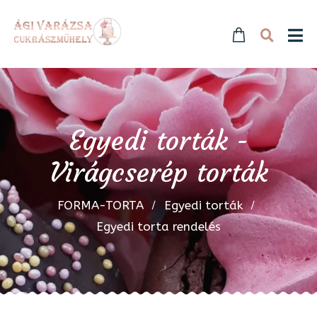
Egyedi torták -
Virágcserép torták
FORMA-TORTA
Egyedi torták
Egyedi torta rendelés