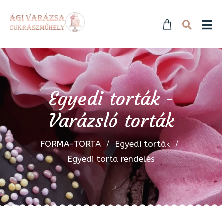
Egyedi torták -
Varázsló torták
FORMA-TORTA
Egyedi torták
Egyedi torta rendelés