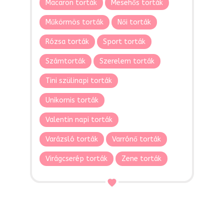
Macaron torták
Mesehős torták
Műkörmös torták
Női torták
Rózsa torták
Sport torták
Számtorták
Szerelem torták
Tini szülinapi torták
Unikornis torták
Valentin napi torták
Varázsló torták
Varrónő torták
Virágcserép torták
Zene torták