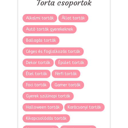
Torta csoportok
Alkalmi torták
Állat torták
Autó torták gyerekeknek
Ballagás torták
Céges és foglalkozás torták
Dekor torták
Épület torták
Étel torták
Férfi torták
Foci torták
Gamer torták
Gyerek szülinapi torták
Halloween torták
Karácsonyi torták
Kikapcsolódás torták