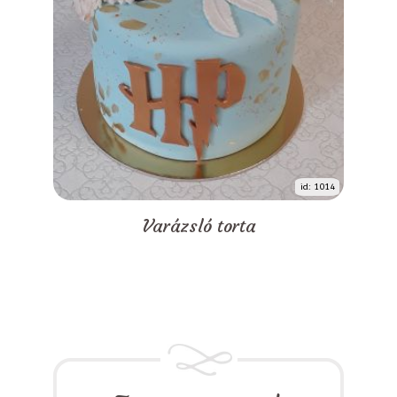
id: 1014
Varázsló torta