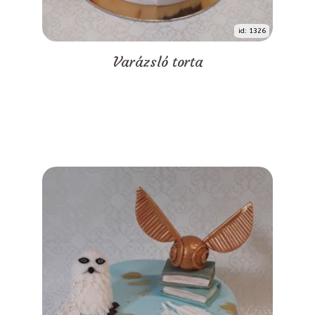
id: 1326
Varázsló torta