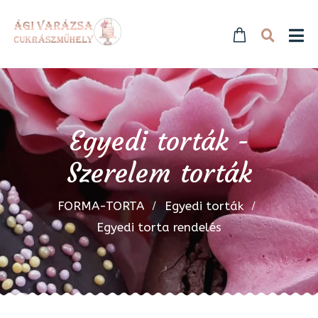
Egyedi torták -
Szerelem torták
FORMA-TORTA
Egyedi torták
Egyedi torta rendelés