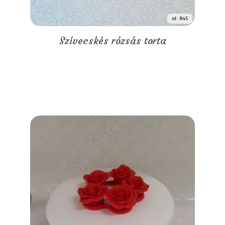
id: 845
Szívecskés rózsás torta