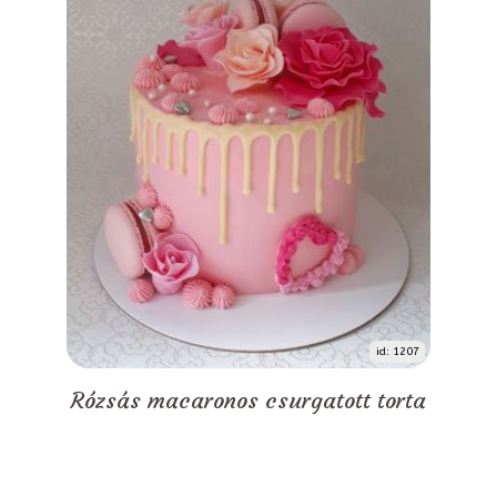
id: 1207
Rózsás macaronos csurgatott torta