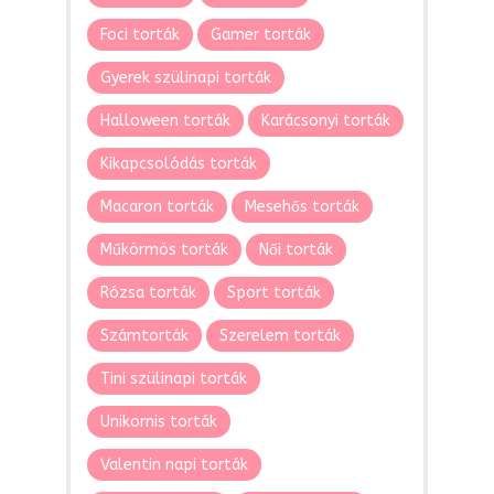
Foci torták
Gamer torták
Gyerek szülinapi torták
Halloween torták
Karácsonyi torták
Kikapcsolódás torták
Macaron torták
Mesehős torták
Műkörmös torták
Női torták
Rózsa torták
Sport torták
Számtorták
Szerelem torták
Tini szülinapi torták
Unikornis torták
Valentin napi torták