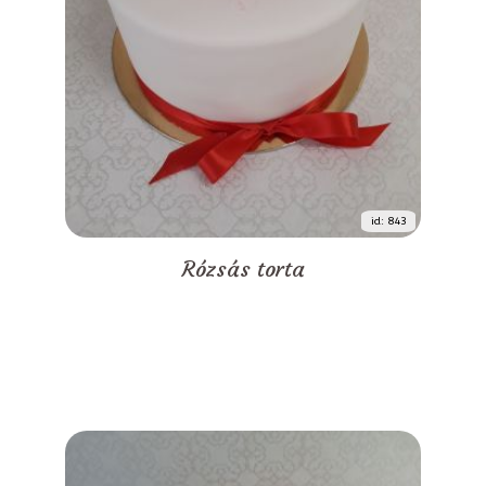
id: 843
Rózsás torta