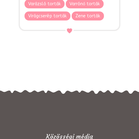
Varázsló torták
Varrónő torták
Virágcserép torták
Zene torták
Közösségi média