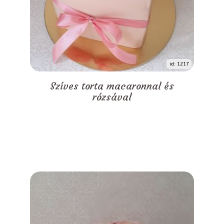
id: 1217
Szíves torta macaronnal és
rózsával