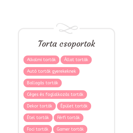
Torta csoportok
Alkalmi torták
Állat torták
Autó torták gyerekeknek
Ballagás torták
Céges és foglalkozás torták
Dekor torták
Épület torták
Étel torták
Férfi torták
Foci torták
Gamer torták