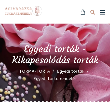
Egyedi torták -
Kikapcsolódás torták
FORMA-TORTA
Egyedi torták
Egyedi torta rendelés