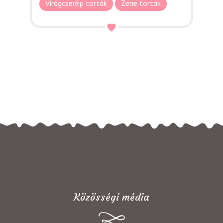
Virágcserép torták
Zene torták
Közösségi média