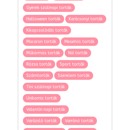
Gyerek szülinapi torták
Halloween torták
Karácsonyi torták
Kikapcsolódás torták
Macaron torták
Mesehős torták
Műkörmös torták
Női torták
Rózsa torták
Sport torták
Számtorták
Szerelem torták
Tini szülinapi torták
Unikornis torták
Valentin napi torták
Varázsló torták
Varrónő torták