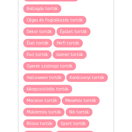
Ballagás torták
Céges és foglalkozás torták
Dekor torták
Épület torták
Étel torták
Férfi torták
Foci torták
Gamer torták
Gyerek szülinapi torták
Halloween torták
Karácsonyi torták
Kikapcsolódás torták
Macaron torták
Mesehős torták
Műkörmös torták
Női torták
Rózsa torták
Sport torták