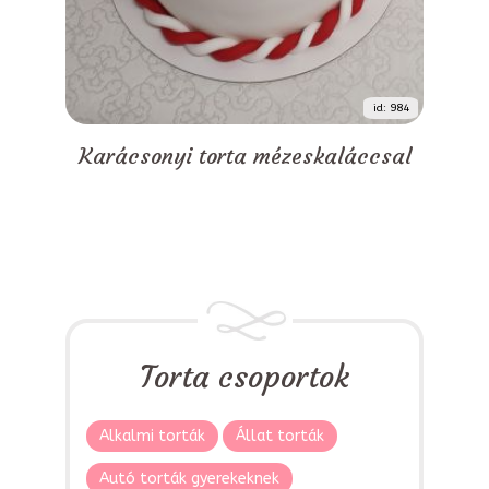
id: 984
Karácsonyi torta mézeskaláccsal
Torta csoportok
Alkalmi torták
Állat torták
Autó torták gyerekeknek