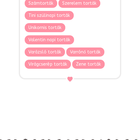
Számtorták
Szerelem torták
Tini szülinapi torták
Unikornis torták
Valentin napi torták
Varázsló torták
Varrónő torták
Virágcserép torták
Zene torták