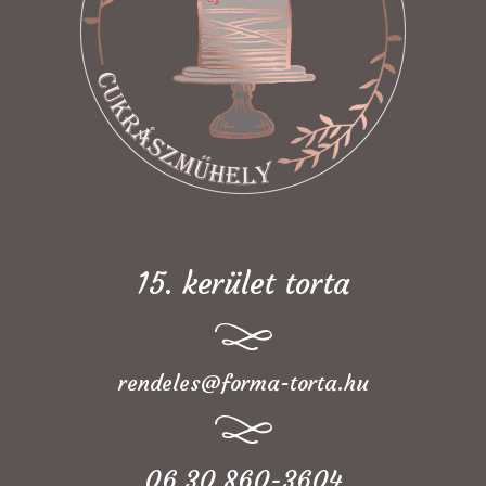
15. kerület torta
rendeles@forma-torta.hu
06 30 860-3604