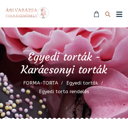
Egyedi torták -
Karácsonyi torták
FORMA-TORTA
Egyedi torták
Egyedi torta rendelés