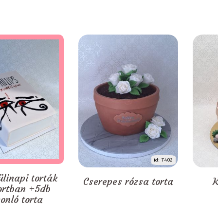
id: 7402
ülinapi torták
Cserepes rózsa torta
K
ortban +5db
onló torta