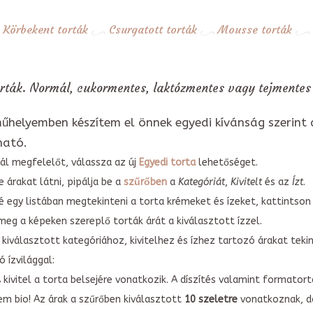
Körbekent torták
Csurgatott torták
Mousse torták
rták. Normál, cukormentes, laktózmentes vagy tejmentes 
űhelyemben készítem el önnek egyedi kívánság szerint 
ható.
ál megfelelőt, válassza az új
Egyedi torta
lehetőséget.
 árakat látni, pipálja be a
szűrőben
a
Kategóriát
,
Kivitelt
és az
Ízt
.
é egy listában megtekinteni a torta krémeket és ízeket, kattintson
meg a képeken szereplő torták árát a kiválasztott ízzel.
kiválasztott kategóriához, kivitelhez és ízhez tartozó árakat tek
 ízvilággal:
A kivitel a torta belsejére vonatkozik. A díszítés valamint forma
em bio! Az árak a szűrőben kiválasztott
10 szeletre
vonatkoznak, do