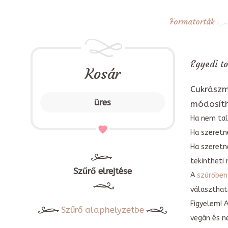
Formatorták
Egyedi to
Kosár
Cukrászm
üres
módosít
Ha nem tal
Ha szeretne
Ha szeretn
tekintheti 
Szűrő elrejtése
A
szűrőben
választható
Figyelem! 
Szűrő alaphelyzetbe
vegán és n