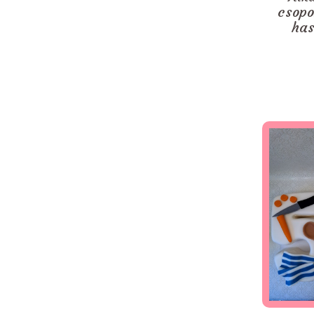
csopo
has