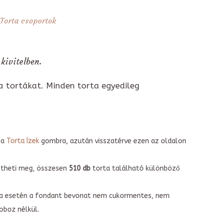
Torta csoportok
kivitelben.
a tortákat. Minden torta egyedileg
 a
Torta ízek
gombra, azután visszatérve ezen az oldalon
intheti meg, összesen
510 db
torta található különböző
torta esetén a fondant bevonat nem cukormentes, nem
boz nélkül.