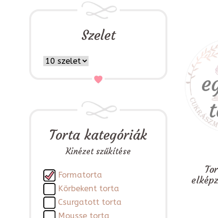
Szelet
Torta kategóriák
Kinézet szűkítése
To
Formatorta
elkép
Körbekent torta
Csurgatott torta
Mousse torta