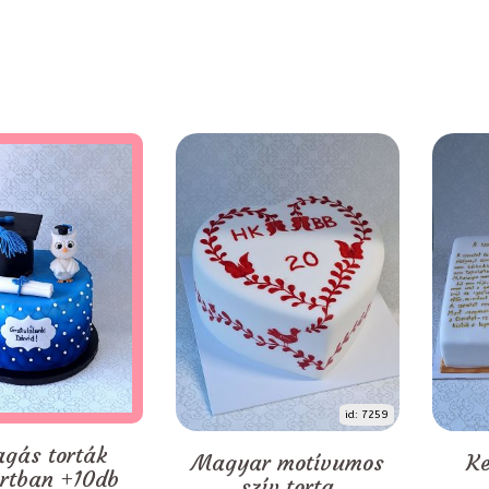
id: 7259
agás torták
Magyar motívumos
Ke
rtban +10db
szív torta