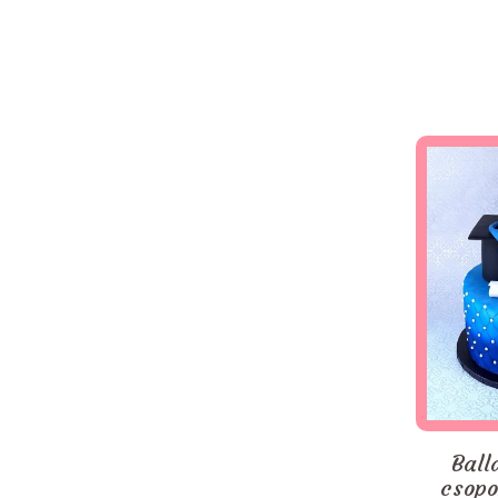
Ball
csopo