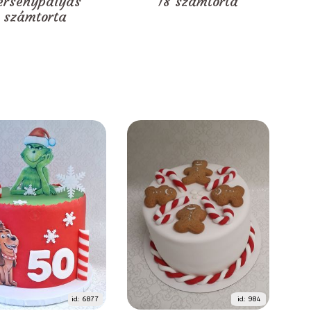
ersenypályás
18 számtorta
számtorta
id: 6877
id: 984