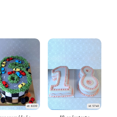
id: 6130
id: 5740