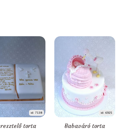
id: 7138
id: 6925
resztelő torta
Babaváró torta