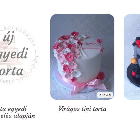
id: 7569
rta egyedi
Virágos tini torta
zelés alapján