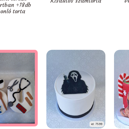
Kisautós számtorta
V
rtban +18db
onló torta
id: 7599