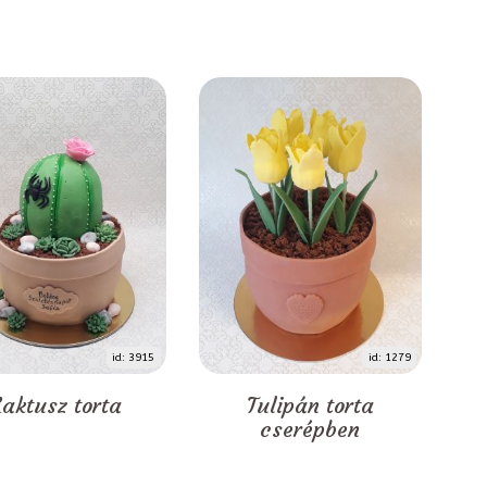
id: 3915
id: 1279
aktusz torta
Tulipán torta
cserépben