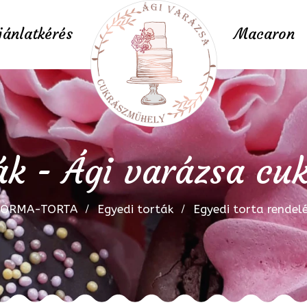
jánlatkérés
Macaron
ák - Ági varázsa c
FORMA-TORTA
Egyedi torták
Egyedi torta rendel