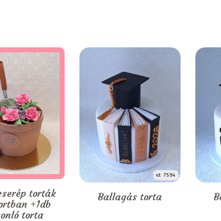
id: 7594
serép torták
Ballagás torta
B
ortban +1db
onló torta