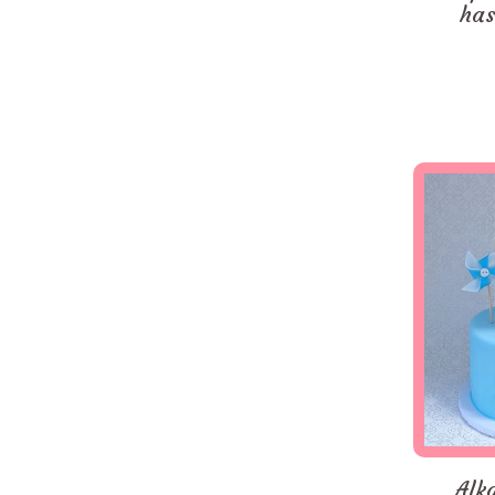
has
Alk