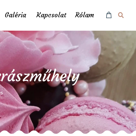
Galéria
Kapcsolat
Rólam
ukrászműhely
és