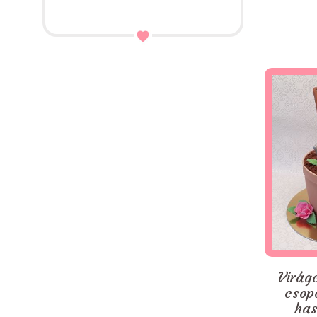
Virágc
csop
has