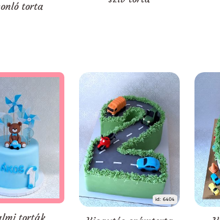
onló torta
id: 6404
almi torták