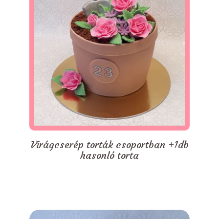
Virágcserép torták csoportban +1db
hasonló torta