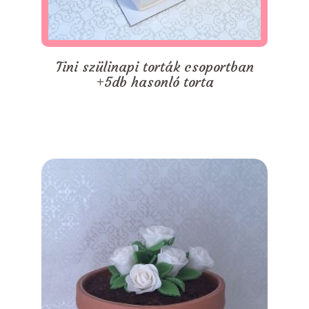
Tini szülinapi torták csoportban
+5db hasonló torta