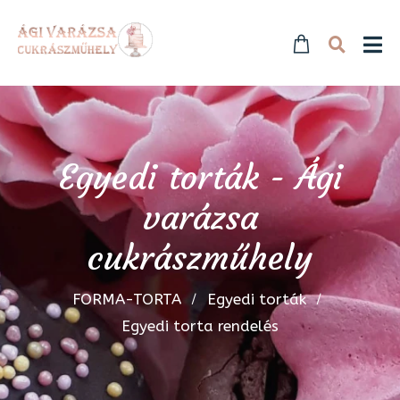
Egyedi torták - Ági
varázsa
cukrászműhely
FORMA-TORTA
Egyedi torták
Egyedi torta rendelés