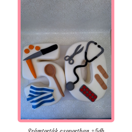
Számtorták csoportban +5db