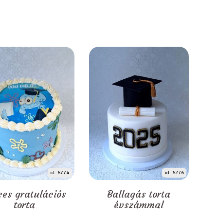
id: 6774
id: 6276
ces gratulációs
Ballagás torta
torta
évszámmal