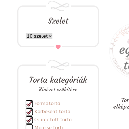
Szelet
Torta kategóriák
Kinézet szűkítése
To
Formatorta
elkép
Körbekent torta
Csurgatott torta
Mousse torta