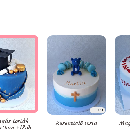
id: 7463
agás torták
Keresztelő torta
Mag
rtban +13db