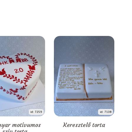
id: 7259
id: 7138
yar motívumos
Keresztelő torta
szív torta