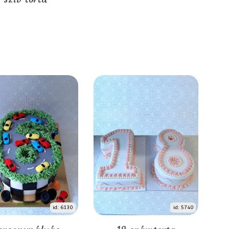
id: 6130
id: 5740