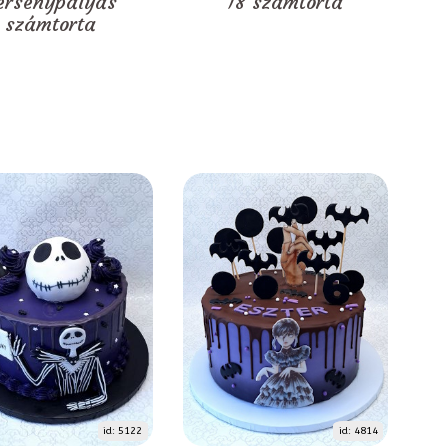
ersenypályás
18 számtorta
számtorta
id: 5122
id: 4814