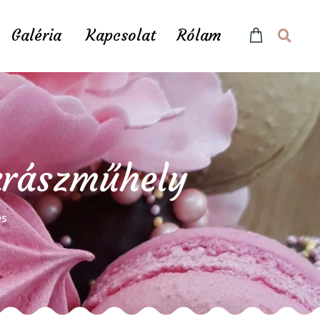
Galéria
Kapcsolat
Rólam
ukrászműhely
és