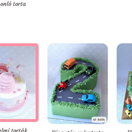
onló torta
id: 6404
almi torták