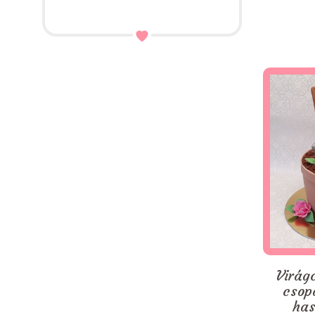
Virágc
csop
has