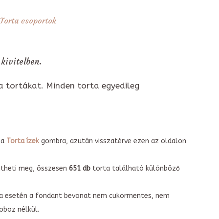
Torta csoportok
kivitelben.
a tortákat. Minden torta egyedileg
 a
Torta ízek
gombra, azután visszatérve ezen az oldalon
intheti meg, összesen
651 db
torta található különböző
torta esetén a fondant bevonat nem cukormentes, nem
boz nélkül.