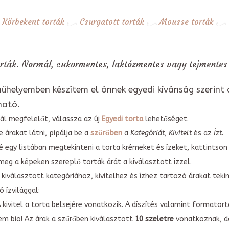
Körbekent torták
Csurgatott torták
Mousse torták
rták. Normál, cukormentes, laktózmentes vagy tejmentes 
űhelyemben készítem el önnek egyedi kívánság szerint 
ható.
ál megfelelőt, válassza az új
Egyedi torta
lehetőséget.
 árakat látni, pipálja be a
szűrőben
a
Kategóriát
,
Kivitelt
és az
Ízt
.
é egy listában megtekinteni a torta krémeket és ízeket, kattintson
meg a képeken szereplő torták árát a kiválasztott ízzel.
kiválasztott kategóriához, kivitelhez és ízhez tartozó árakat tek
 ízvilággal:
A kivitel a torta belsejére vonatkozik. A díszítés valamint forma
em bio! Az árak a szűrőben kiválasztott
10 szeletre
vonatkoznak, do