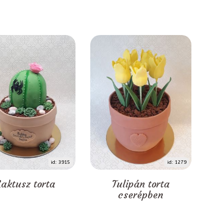
id: 3915
id: 1279
aktusz torta
Tulipán torta
cserépben