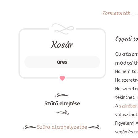
Formatorták
Egyedi to
Kosár
Cukrászm
üres
módosít
Ha nem tal
Ha szeretne
Ha szeretn
tekintheti 
Szűrő elrejtése
A
szűrőben
választható
Figyelem! 
Szűrő alaphelyzetbe
vegán és n