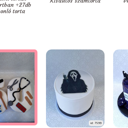
Kisautós számtorta
V
rtban +27db
onló torta
id: 7599