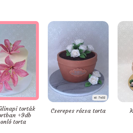
id: 7402
ülinapi torták
Cserepes rózsa torta
K
ortban +9db
onló torta