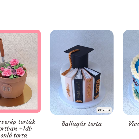
id: 7594
serép torták
Ballagás torta
Vic
ortban +1db
onló torta