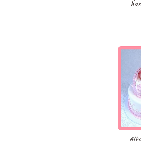
has
Alk