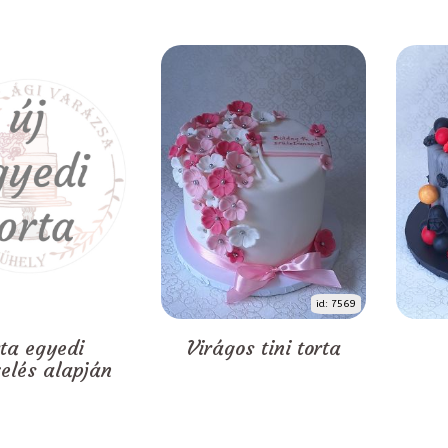
id: 7569
rta egyedi
Virágos tini torta
zelés alapján