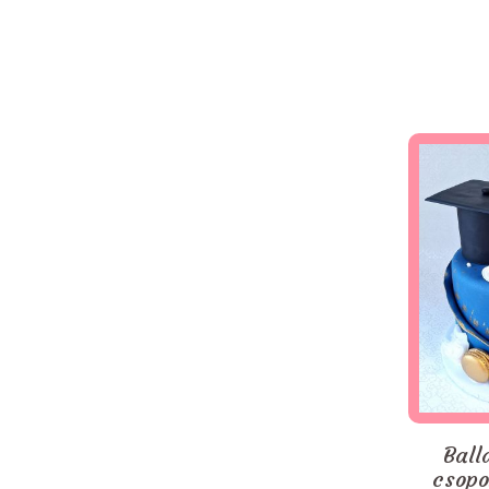
Ball
csopo