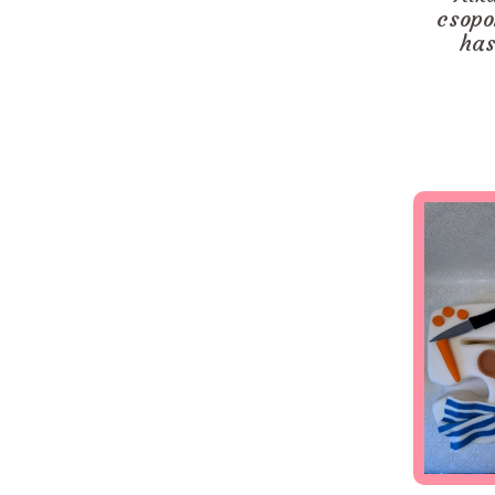
csopo
has