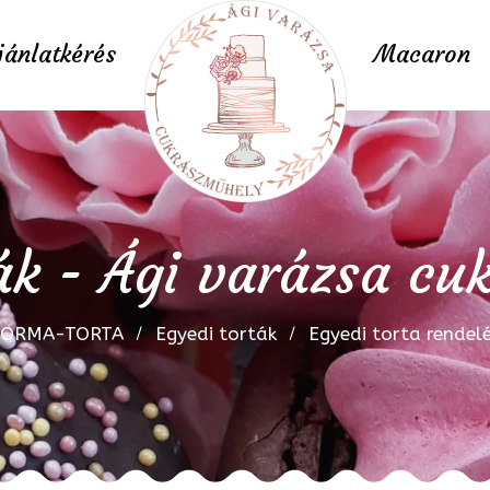
jánlatkérés
Macaron
ák - Ági varázsa c
FORMA-TORTA
Egyedi torták
Egyedi torta rendel