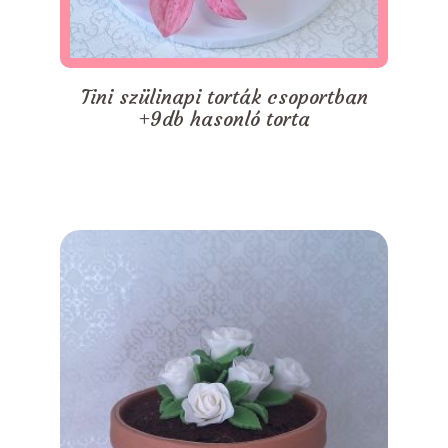
Tini szülinapi torták csoportban
+9db hasonló torta