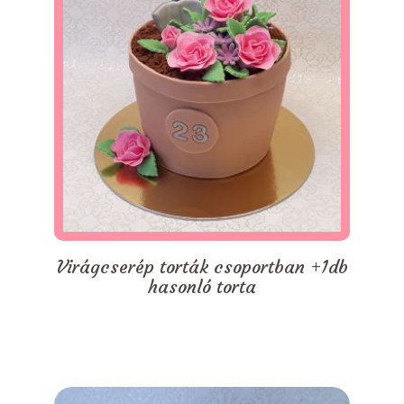
Virágcserép torták csoportban +1db
hasonló torta