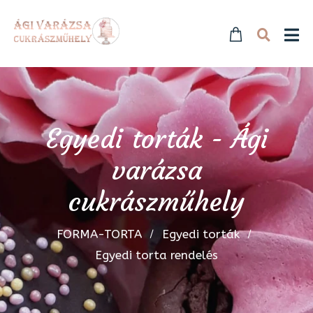
Egyedi torták - Ági
varázsa
cukrászműhely
FORMA-TORTA
Egyedi torták
Egyedi torta rendelés