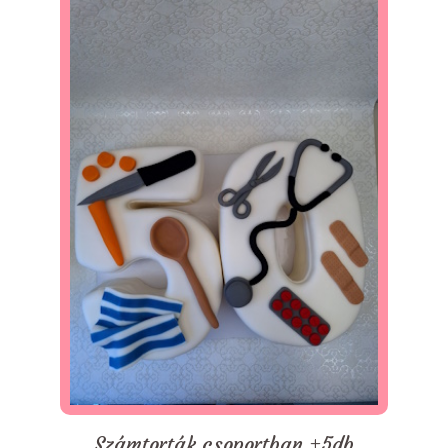
Számtorták csoportban +5db