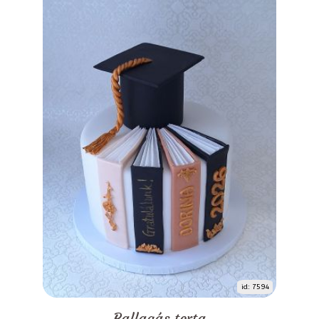
id: 7594
Ballagás torta