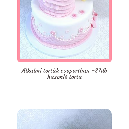
Alkalmi torták csoportban +27db
hasonló torta