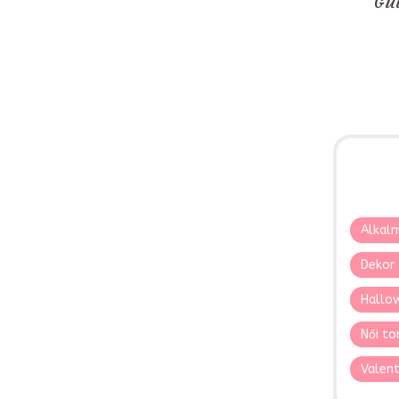
Gul
Alkalm
Dekor 
Hallo
Női to
Valent