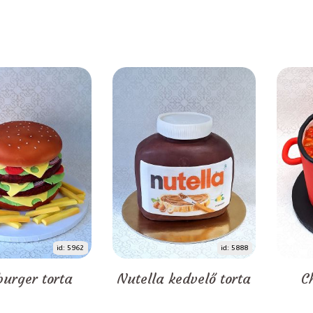
id: 5962
id: 5888
urger torta
Nutella kedvelő torta
C