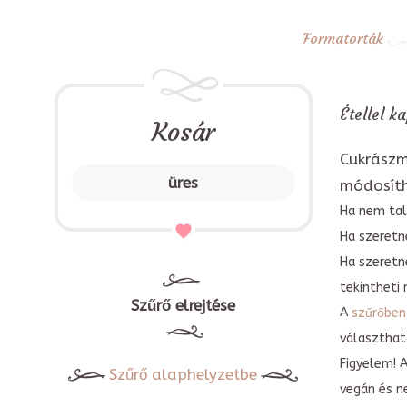
Formatorták
Étellel k
Kosár
Cukrászm
üres
módosít
Ha nem tal
Ha szeretne
Ha szeretn
tekintheti 
Szűrő elrejtése
A
szűrőben
választható
Figyelem! 
Szűrő alaphelyzetbe
vegán és n