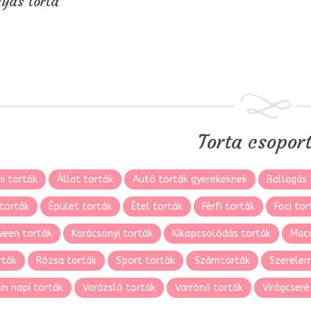
yás torta
Torta csopor
i torták
Állat torták
Autó torták gyerekeknek
Ballagás 
torták
Épület torták
Étel torták
Férfi torták
Foci tor
ween torták
Karácsonyi torták
Kikapcsolódás torták
Maca
rták
Rózsa torták
Sport torták
Számtorták
Szerelem
in napi torták
Varázsló torták
Varrónő torták
Virágcseré