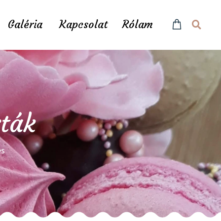
Galéria
Kapcsolat
Rólam
rták
és