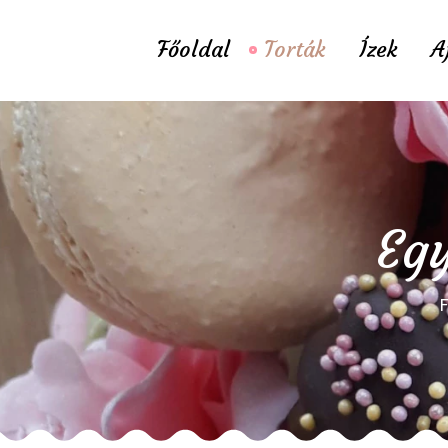
Főoldal
Torták
Ízek
A
Egy