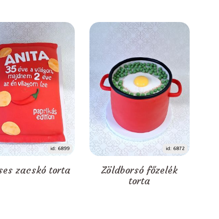
id: 6899
id: 6872
ses zacskó torta
Zöldborsó főzelék
torta