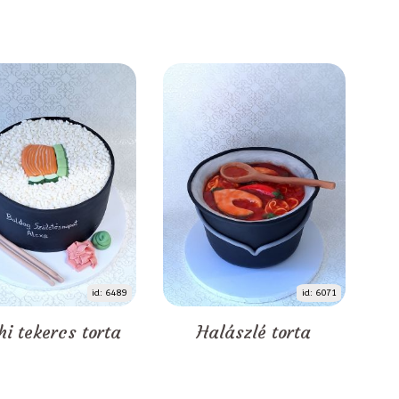
id: 6489
id: 6071
hi tekercs torta
Halászlé torta