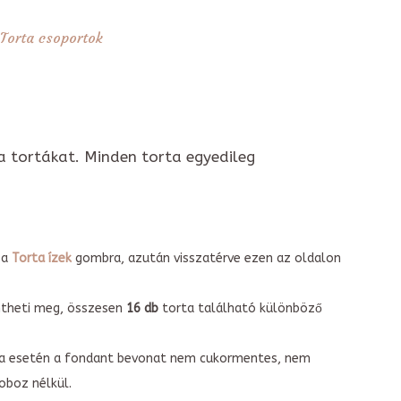
Torta csoportok
a tortákat. Minden torta egyedileg
 a
Torta ízek
gombra, azután visszatérve ezen az oldalon
intheti meg, összesen
16 db
torta található különböző
torta esetén a fondant bevonat nem cukormentes, nem
boz nélkül.