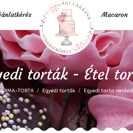
jánlatkérés
Macaron
edi torták - Étel to
FORMA-TORTA
Egyedi torták
Egyedi torta rendel