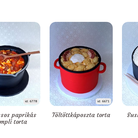
id: 6778
id: 6671
sos paprikás
Töltöttkáposzta torta
Sus
mpli torta