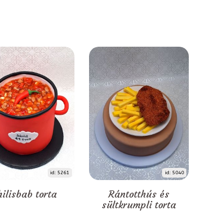
id: 5261
id: 5040
hilisbab torta
Rántotthús és
sültkrumpli torta