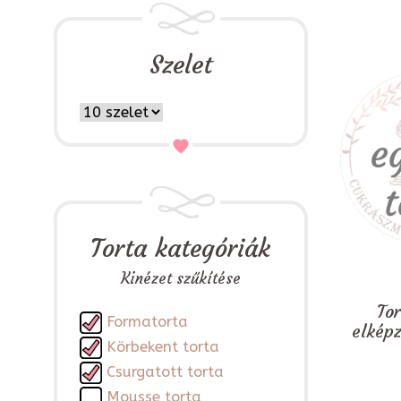
Szelet
Torta kategóriák
Kinézet szűkítése
To
Formatorta
elkép
Körbekent torta
Csurgatott torta
Mousse torta