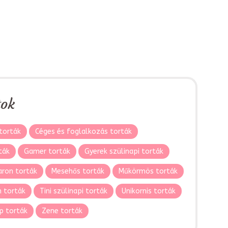
tok
torták
Céges és foglalkozás torták
ták
Gamer torták
Gyerek szülinapi torták
ron torták
Mesehős torták
Műkörmös torták
 torták
Tini szülinapi torták
Unikornis torták
p torták
Zene torták