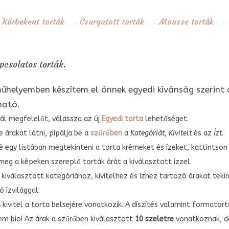
Körbekent torták
Csurgatott torták
Mousse torták
apcsolatos torták.
űhelyemben készítem el önnek egyedi kívánság szerint 
ható.
ál megfelelőt, válassza az új
Egyedi torta
lehetőséget.
 árakat látni, pipálja be a
szűrőben
a
Kategóriát
,
Kivitelt
és az
Ízt
.
é egy listában megtekinteni a torta krémeket és ízeket, kattintson
meg a képeken szereplő torták árát a kiválasztott ízzel.
kiválasztott kategóriához, kivitelhez és ízhez tartozó árakat tek
 ízvilággal:
A kivitel a torta belsejére vonatkozik. A díszítés valamint forma
em bio! Az árak a szűrőben kiválasztott
10 szeletre
vonatkoznak, do