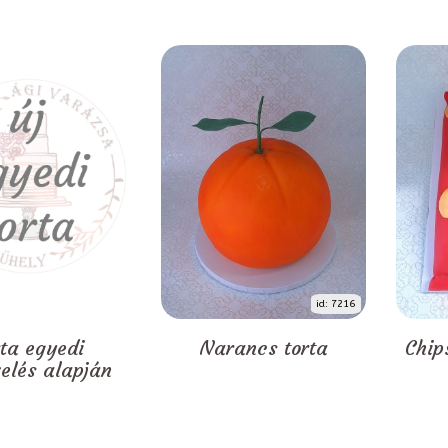
id: 7216
rta egyedi
Narancs torta
Chip
zelés alapján