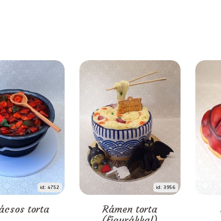
id: 4752
id: 3956
ácsos torta
Rámen torta
(figurákkal)