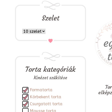
Szelet
Torta kategóriák
Kinézet szűkítése
To
Formatorta
elkép
Körbekent torta
Csurgatott torta
Mousse torta