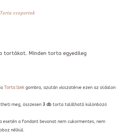
Torta csoportok
a tortákat. Minden torta egyedileg
 a
Torta ízek
gombra, azután visszatérve ezen az oldalon
intheti meg, összesen
3 db
torta található különböző
torta esetén a fondant bevonat nem cukormentes, nem
boz nélkül.