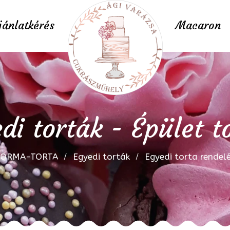
jánlatkérés
Macaron
di torták - Épület t
FORMA-TORTA
Egyedi torták
Egyedi torta rendel