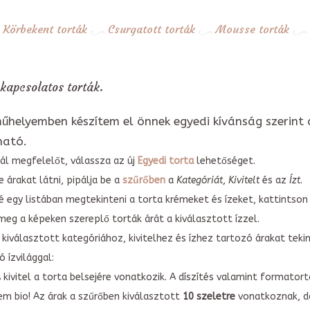
Körbekent torták
Csurgatott torták
Mousse torták
 kapcsolatos torták.
űhelyemben készítem el önnek egyedi kívánság szerint 
ható.
ál megfelelőt, válassza az új
Egyedi torta
lehetőséget.
 árakat látni, pipálja be a
szűrőben
a
Kategóriát
,
Kivitelt
és az
Ízt
.
é egy listában megtekinteni a torta krémeket és ízeket, kattintson
meg a képeken szereplő torták árát a kiválasztott ízzel.
kiválasztott kategóriához, kivitelhez és ízhez tartozó árakat tek
 ízvilággal:
A kivitel a torta belsejére vonatkozik. A díszítés valamint forma
em bio! Az árak a szűrőben kiválasztott
10 szeletre
vonatkoznak, do