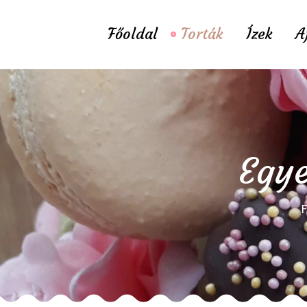
Főoldal
Torták
Ízek
A
Egye