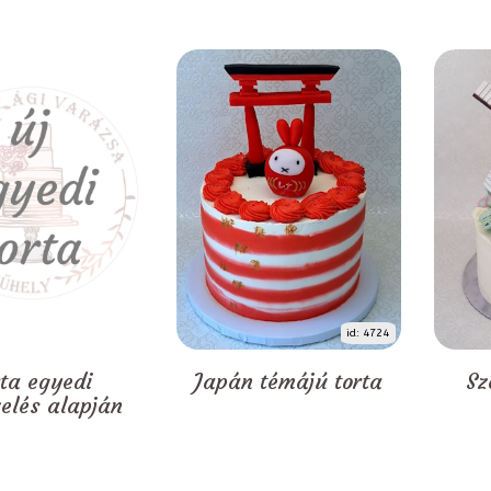
id: 4724
rta egyedi
Japán témájú torta
Sz
zelés alapján