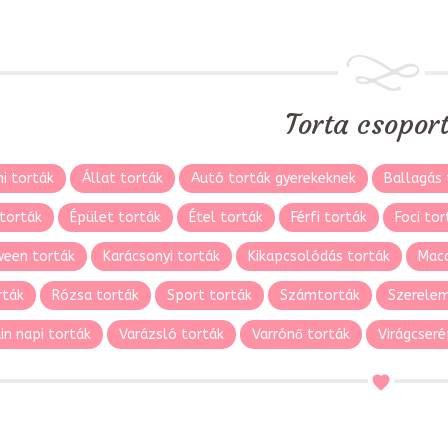
Torta csopor
i torták
Állat torták
Autó torták gyerekeknek
Ballagás 
torták
Épület torták
Étel torták
Férfi torták
Foci tor
ween torták
Karácsonyi torták
Kikapcsolódás torták
Maca
rták
Rózsa torták
Sport torták
Számtorták
Szerelem
in napi torták
Varázsló torták
Varrónő torták
Virágcseré