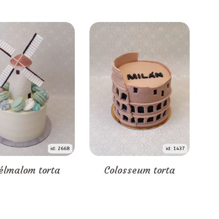
id: 2668
id: 1437
élmalom torta
Colosseum torta