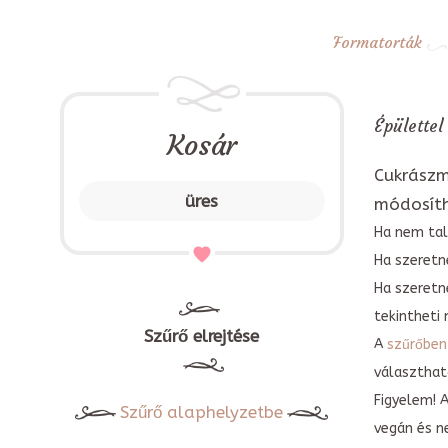
Formatorták
Épülettel
Kosár
Cukrászm
üres
módosít
Ha nem tal
Ha szeretne
Ha szeretn
tekintheti 
Szűrő elrejtése
A
szűrőben
választható
Figyelem! 
Szűrő alaphelyzetbe
vegán és n