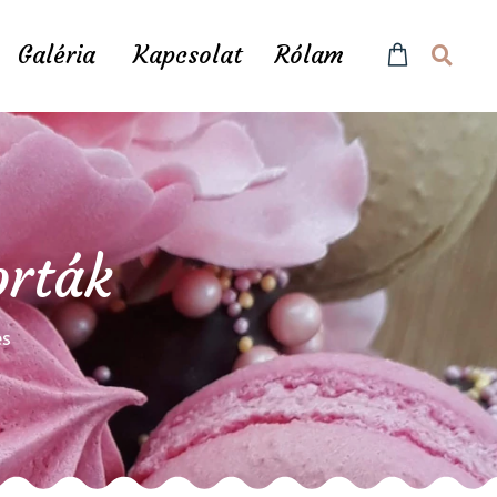
Galéria
Kapcsolat
Rólam
orták
és