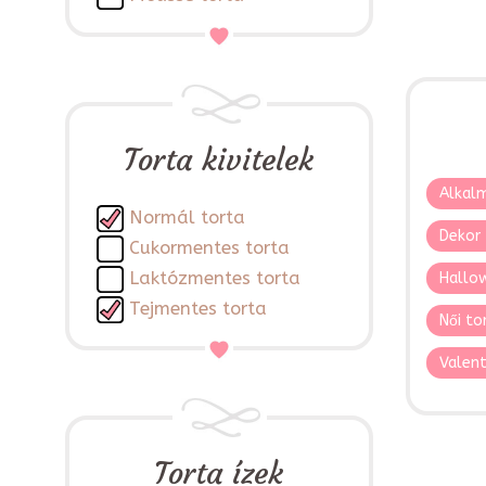
Torta kivitelek
Alkalm
Normál torta
Dekor 
Cukormentes torta
Laktózmentes torta
Hallo
Tejmentes torta
Női to
Valent
Torta ízek