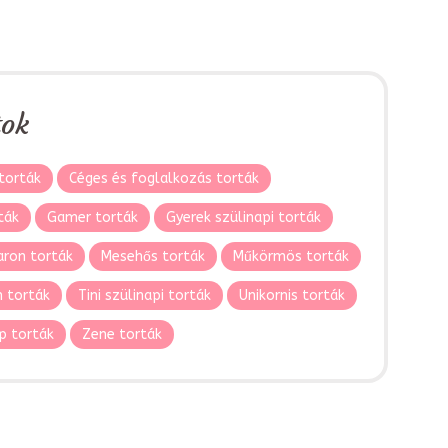
tok
torták
Céges és foglalkozás torták
ták
Gamer torták
Gyerek szülinapi torták
ron torták
Mesehős torták
Műkörmös torták
 torták
Tini szülinapi torták
Unikornis torták
p torták
Zene torták