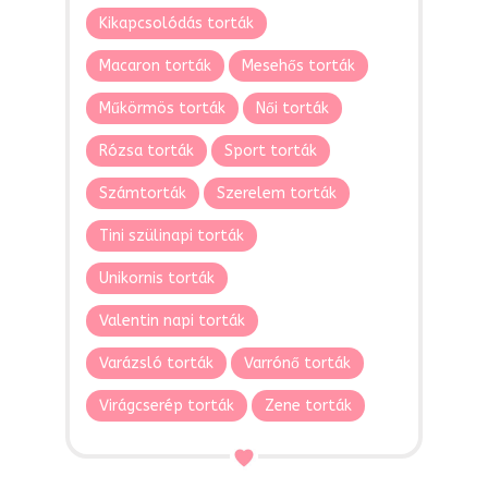
Kikapcsolódás torták
Macaron torták
Mesehős torták
Műkörmös torták
Női torták
Rózsa torták
Sport torták
Számtorták
Szerelem torták
Tini szülinapi torták
Unikornis torták
Valentin napi torták
Varázsló torták
Varrónő torták
Virágcserép torták
Zene torták