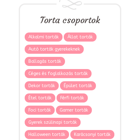
Torta csoportok
Alkalmi torták
Állat torták
Autó torták gyerekeknek
Ballagás torták
Céges és foglalkozás torták
Dekor torták
Épület torták
Étel torták
Férfi torták
Foci torták
Gamer torták
Gyerek szülinapi torták
Halloween torták
Karácsonyi torták