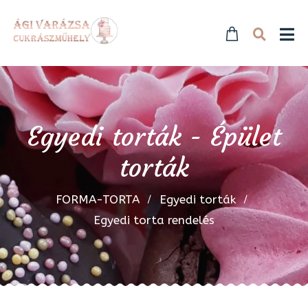
Egyedi torták - Épület
torták
FORMA-TORTA
Egyedi torták
Egyedi torta rendelés