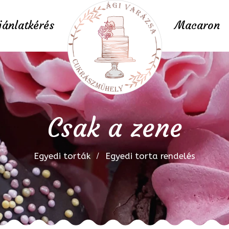
jánlatkérés
Macaron
Csak a zene
Egyedi torták
Egyedi torta rendelés