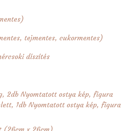
rmentes)
zmentes, tejmentes, cukormentes)
ércsoki díszítés
g, 2db Nyomtatott ostya kép, figura
lett, 1db Nyomtatott ostya kép, figura
tét (26cm x 26cm)