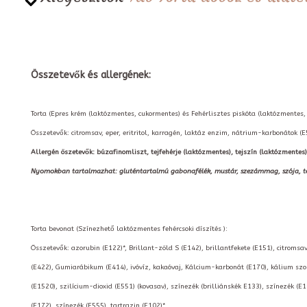
Összetevők és allergének:
Torta (Epres krém (laktózmentes, cukormentes) és Fehérlisztes piskóta (laktózmentes,
Összetevők: citromsav, eper, eritritol, karragén, laktáz enzim, nátrium-karbonátok (E5
Allergén öszetevők: búzafinomliszt, tejfehérje (laktózmentes), tejszín (laktózmentes)
Nyomokban tartalmazhat: gluténtartalmú gabonafélék, mustár, szezámmag, szója, tej,
Torta bevonat (Színezhető laktózmentes fehércsoki díszítés ):
Összetevők: azorubin (E122)*, Brillant-zöld S (E142), brillantfekete (E151), citromsav
(E422), Gumiarábikum (E414), ivóvíz, kakaóvaj, Kálcium-karbonát (E170), kálium szorb
(E1520), szilícium-dioxid (E551) (kovasav), színezék (brilliánskék E133), színezék (E1
(E172), színezék (E555), tartrazin (E102)*