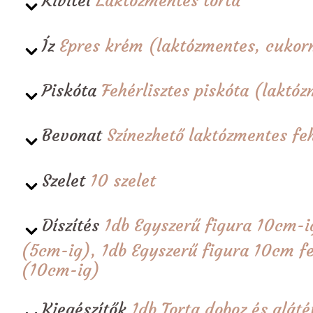
Kivitel
Laktózmentes torta
Íz
Epres krém (laktózmentes, cuko
Piskóta
Fehérlisztes piskóta (laktó
Bevonat
Színezhető laktózmentes feh
Szelet
10 szelet
Díszítés
1db Egyszerű figura 10cm-i
(5cm-ig), 1db Egyszerű figura 10cm fe
(10cm-ig)
Kiegészítők
1db Torta doboz és alá