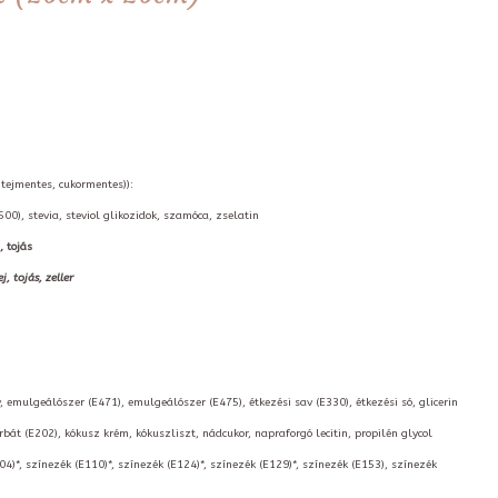
 tejmentes, cukormentes)):
00), stevia, steviol glikozidok, szamóca, zselatin
, tojás
 tojás, zeller
, emulgeálószer (E471), emulgeálószer (E475), étkezési sav (E330), étkezési só, glicerin
át (E202), kókusz krém, kókuszliszt, nádcukor, napraforgó lecitin, propilén glycol
04)*, színezék (E110)*, színezék (E124)*, színezék (E129)*, színezék (E153), színezék