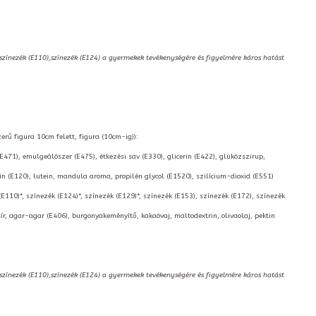
,színezék (E110),színezék (E124) a gyermekek tevékenységére és figyelmére káros hatást
erű figura 10cm felett, figura (10cm-ig)):
(E471), emulgeálószer (E475), étkezési sav (E330), glicerin (E422), glükózszirup,
 (E120), lutein, mandula aroma, propilén glycol (E1520), szilícium-dioxid (E551)
(E110)*, színezék (E124)*, színezék (E129)*, színezék (E153), színezék (E172), színezék
ír, agar-agar (E406), burgonyakeményítő, kakaóvaj, maltodextrin, olivaolaj, pektin
,színezék (E110),színezék (E124) a gyermekek tevékenységére és figyelmére káros hatást