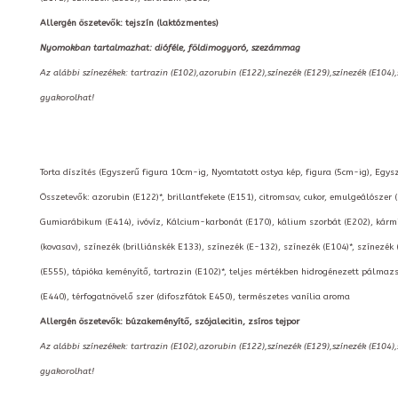
Allergén öszetevők: tejszín (laktózmentes)
Nyomokban tartalmazhat: dióféle, földimogyoró, szezámmag
Az alábbi színezékek: tartrazin (E102),azorubin (E122),színezék (E129),színezék (E104)
gyakorolhat!
Torta díszítés (Egyszerű figura 10cm-ig, Nyomtatott ostya kép, figura (5cm-ig), Egysz
Összetevők: azorubin (E122)*, brillantfekete (E151), citromsav, cukor, emulgeálószer 
Gumiarábikum (E414), ivóvíz, Kálcium-karbonát (E170), kálium szorbát (E202), kármin
(kovasav), színezék (brilliánskék E133), színezék (E-132), színezék (E104)*, színezék 
(E555), tápióka keményítő, tartrazin (E102)*, teljes mértékben hidrogénezett pálmazs
(E440), térfogatnövelő szer (difoszfátok E450), természetes vanília aroma
Allergén öszetevők: búzakeményítő, szójalecitin, zsíros tejpor
Az alábbi színezékek: tartrazin (E102),azorubin (E122),színezék (E129),színezék (E104)
gyakorolhat!