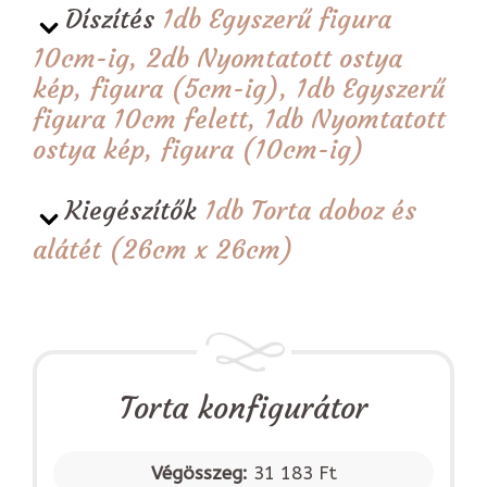
Díszítés
1db Egyszerű figura
10cm-ig, 2db Nyomtatott ostya
kép, figura (5cm-ig), 1db Egyszerű
figura 10cm felett, 1db Nyomtatott
ostya kép, figura (10cm-ig)
Kiegészítők
1db Torta doboz és
alátét (26cm x 26cm)
Torta konfigurátor
Végösszeg:
31 183 Ft