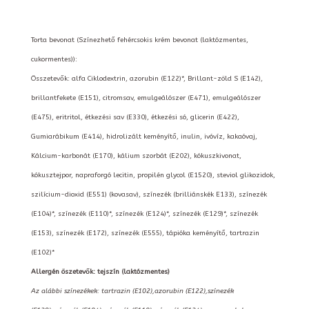
Torta bevonat (Színezhető fehércsokis krém bevonat (laktózmentes,
cukormentes)):
Összetevők: alfa Ciklodextrin, azorubin (E122)*, Brillant-zöld S (E142),
brillantfekete (E151), citromsav, emulgeálószer (E471), emulgeálószer
(E475), eritritol, étkezési sav (E330), étkezési só, glicerin (E422),
Gumiarábikum (E414), hidrolizált keményítő, inulin, ivóvíz, kakaóvaj,
Kálcium-karbonát (E170), kálium szorbát (E202), kókuszkivonat,
kókusztejpor, napraforgó lecitin, propilén glycol (E1520), steviol glikozidok,
szilícium-dioxid (E551) (kovasav), színezék (brilliánskék E133), színezék
(E104)*, színezék (E110)*, színezék (E124)*, színezék (E129)*, színezék
(E153), színezék (E172), színezék (E555), tápióka keményítő, tartrazin
(E102)*
Allergén öszetevők: tejszín (laktózmentes)
Az alábbi színezékek: tartrazin (E102),azorubin (E122),színezék