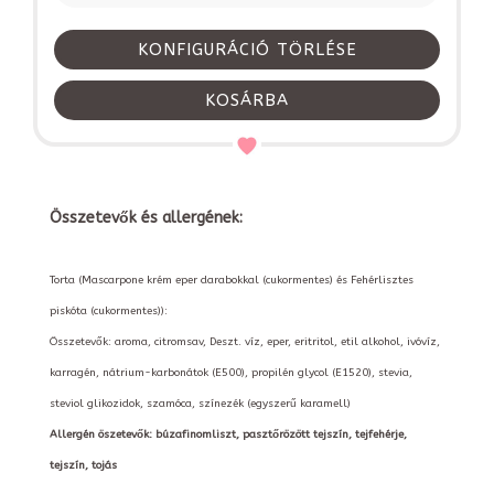
KONFIGURÁCIÓ TÖRLÉSE
KOSÁRBA
Összetevők és allergének:
Torta (Mascarpone krém eper darabokkal (cukormentes) és Fehérlisztes
piskóta (cukormentes)):
Összetevők: aroma, citromsav, Deszt. víz, eper, eritritol, etil alkohol, ivóvíz,
karragén, nátrium-karbonátok (E500), propilén glycol (E1520), stevia,
steviol glikozidok, szamóca, színezék (egyszerű karamell)
Allergén öszetevők: búzafinomliszt, pasztőrözött tejszín, tejfehérje,
tejszín, tojás