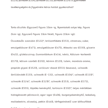
(E129),színezék (E104),színezék (E110),színezék (E124) a gyermekek
tevékenységére és figyelmére káros hatást gyakorolhat!
Torta díszítés (Egyszerű figura 10cm-ig, Nyomtatott ostya kép, figura
(5cm-ig), Egyszerű figura 10cm felett, figura (10cm-ig)):
Összetevők: azorubin (E122)*, brillantfekete (E151), citromsav, cukor,
emulgeálószer (E471), emulgeálószer (E475), étkezési sav (E330), glicerin
(E422), glükózszirup, Gumiarábikum (E414), ivóvíz, Kálcium-karbonát
(E170), kálium szorbát (E202), kármin (E120), lutein, mandula aroma,
propilén glycol (E1520), szilícium-dioxid (E551) (kovasav), színezék
(brilliánskék E133), színezék (E-132), színezék (E104)*, színezék (E110)*,
színezék (E124)*, színezék (E129)*, színezék (E153), színezék (E172),
színezék (E555), tápióka keményítő, tartrazin (E102)*, teljes mértékben
hidrogénezett pálmazsír, agar-agar (E406), burgonyakeményítő, kakaóvaj,
maltodextrin, olivaolaj, pektin (E440), térfogatnövelő szer (difoszfátok