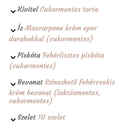
Kivitel
Cukormentes torta
Íz
Mascarpone krém eper
darabokkal (cukormentes)
Piskóta
Fehérlisztes piskóta
(cukormentes)
Bevonat
Színezhető fehércsokis
krém bevonat (laktózmentes,
cukormentes)
Szelet
10 szelet