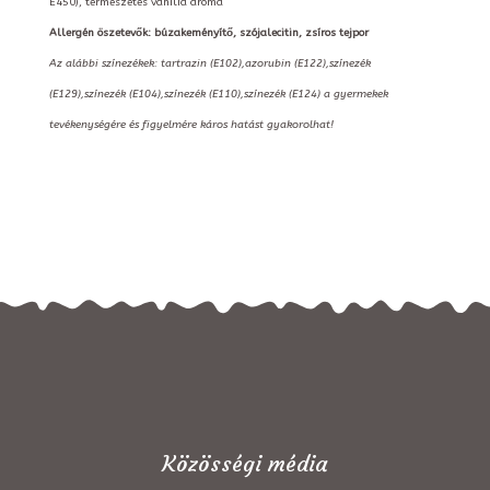
E450), természetes vanília aroma
Allergén öszetevők: búzakeményítő, szójalecitin, zsíros tejpor
Az alábbi színezékek: tartrazin (E102),azorubin (E122),színezék
(E129),színezék (E104),színezék (E110),színezék (E124) a gyermekek
tevékenységére és figyelmére káros hatást gyakorolhat!
Közösségi média