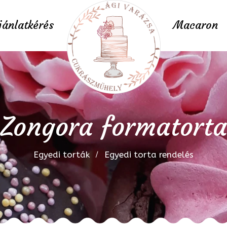
jánlatkérés
Macaron
Zongora formatorta
Egyedi torták
Egyedi torta rendelés