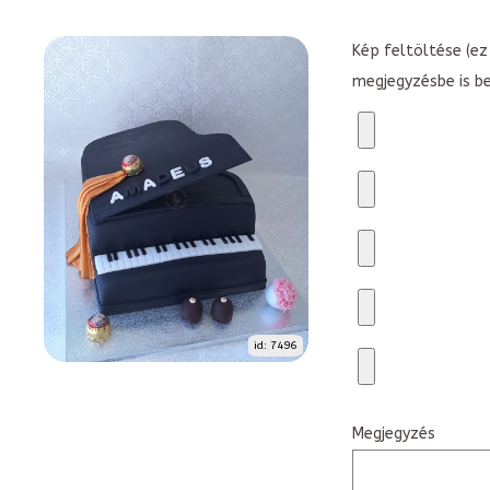
Kép feltöltése (ez 
megjegyzésbe is b
id: 7496
Megjegyzés