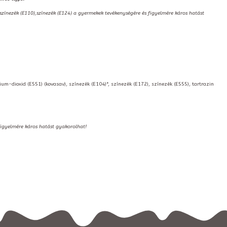
,színezék (E110),színezék (E124) a gyermekek tevékenységére és figyelmére káros hatást
cium-dioxid (E551) (kovasav), színezék (E104)*, színezék (E172), színezék (E555), tartrazin
 figyelmére káros hatást gyakorolhat!