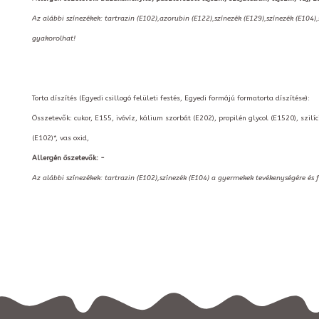
Az alábbi színezékek: tartrazin (E102),azorubin (E122),színezék (E129),színezék (E104)
gyakorolhat!
Torta díszítés (Egyedi csillogó felületi festés, Egyedi formájú formatorta díszítése):
Összetevők: cukor, E155, ivóvíz, kálium szorbát (E202), propilén glycol (E1520), szilí
(E102)*, vas oxid,
Allergén öszetevők: -
Az alábbi színezékek: tartrazin (E102),színezék (E104) a gyermekek tevékenységére és