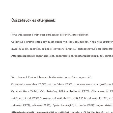
Összetevők és allergének:
Torta (Mascarpone krém eper darabokkal és Fehérlisztes piskóta):
Összetevők: aroma, citromsav, cukor, Deszt. víz, eper, etil alkohol, finomított napraf
glycol (E1520), szamóca, színezék (egyszerű karamell), térfogatnövelő szer (difoszfá
Allergén öszetevők: búzafinomliszt, búzarétesliszt, pasztőrözött tejszín, tej, tejfehér
Torta bevonat (Fondant bevonat fehércsokival a tortához ragasztva):
Összetevők: azorubin (E122)*, brillantfekete (E151), citromsav, cukor, emulgeálószer 
Gumiarábikum (E414), ivóvíz, kakaóvaj, Kálcium-karbonát (E170), kálium szorbát (E2
szilícium-dioxid (E551) (kovasav), színezék (brilliánskék E133), színezék (E-132), szí
színezék (E172), színezék (E555), tápióka keményítő, tartrazin (E102)*, teljes mérté
Allergén öszetevők: búzakeményítő, pasztőrözött tejszín, szójalecitin, tejszín, vaj, zs