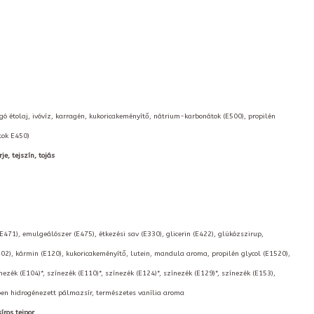
orgó étolaj, ivóvíz, karragén, kukoricakeményítő, nátrium-karbonátok (E500), propilén
tok E450)
je, tejszín, tojás
(E471), emulgeálószer (E475), étkezési sav (E330), glicerin (E422), glükózszirup,
02), kármin (E120), kukoricakeményítő, lutein, mandula aroma, propilén glycol (E1520),
nezék (E104)*, színezék (E110)*, színezék (E124)*, színezék (E129)*, színezék (E153),
kben hidrogénezett pálmazsír, természetes vanília aroma
íros tejpor