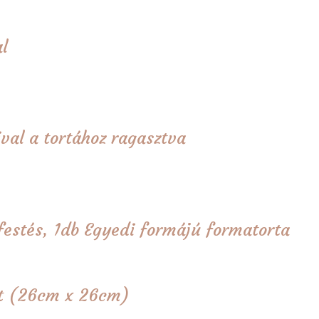
l
val a tortához ragasztva
i festés, 1db Egyedi formájú formatorta
tét (26cm x 26cm)