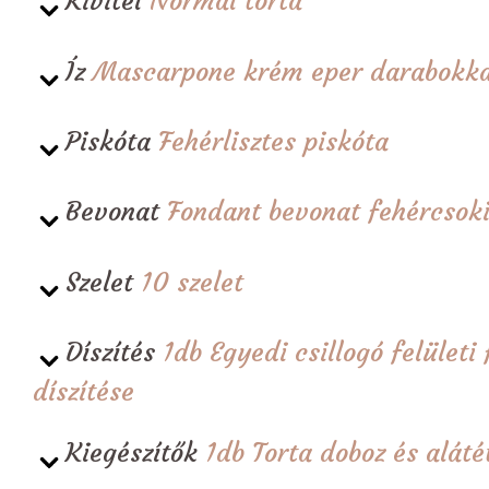
Kivitel
Normál torta
Íz
Mascarpone krém eper darabokka
Piskóta
Fehérlisztes piskóta
Bevonat
Fondant bevonat fehércsoki
Szelet
10 szelet
Díszítés
1db Egyedi csillogó felület
díszítése
Kiegészítők
1db Torta doboz és alá