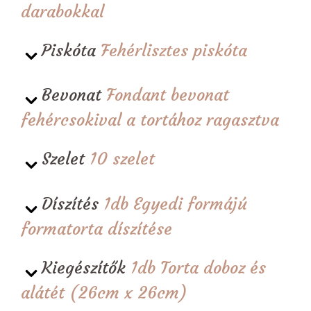
darabokkal
Piskóta
Fehérlisztes piskóta
Bevonat
Fondant bevonat
fehércsokival a tortához ragasztva
Szelet
10 szelet
Díszítés
1db Egyedi formájú
formatorta díszítése
Kiegészítők
1db Torta doboz és
alátét (26cm x 26cm)