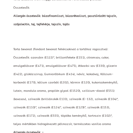
Összetevők:
Allergén öszetevők: búzafinomliszt, búzarétesliszt, pasztőrözött tejszín,
szójalecitin, tej, tejfehérje, tejszín, tojás
Torta bevonat (Fondant bevonat fehércsokival a tortához ragasztva):
Összetevők: azorubin (E122)*, brillantfekete (E151), citromsav, cukor,
emulgeálószer (E471), emulgeálószer (E475), étkezési sav (E330), glicerin
(E422), glükózszirup, Gumiarábikum (E414), ivóvíz, kakaóvaj, Kálcium-
karbonát (E170), kálium szorbát (E202), kármin (E120), kukoricakeményítő,
lutein, mandula aroma, propilén glycol (E1520), szilícium-dioxid (E551)
(kovasav), színezék (brilliánskék E133), színezék (E-132), színezék (E104)*,
színezék (E110)*, színezék (E124)*, színezék (E129)*, színezék (E153),
színezék (E172), színezék (E555), tápióka keményítő, tartrazin (E102)*,
teljes mértékben hidrogénezett pálmazsír, természetes vanília aroma
Allergén öszetevők: -