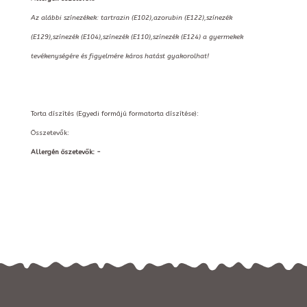
Az alábbi színezékek: tartrazin (E102),azorubin (E122),színezék
(E129),színezék (E104),színezék (E110),színezék (E124) a gyermekek
tevékenységére és figyelmére káros hatást gyakorolhat!
Torta díszítés (Egyedi formájú formatorta díszítése):
Összetevők:
Allergén öszetevők: -