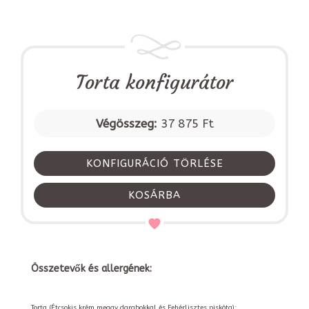
Torta konfigurátor
Végösszeg:
37 875 Ft
KONFIGURÁCIÓ TÖRLÉSE
KOSÁRBA
Összetevők és allergének:
Torta (Étcsokis krém meggy darabokkal és Fehérlisztes piskóta):