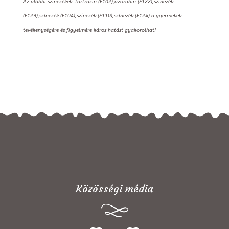
Az alábbi színezékek: tartrazin (E102),azorubin (E122),színezék
(E129),színezék (E104),színezék (E110),színezék (E124) a gyermekek
tevékenységére és figyelmére káros hatást gyakorolhat!
Közösségi média