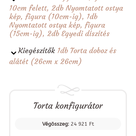
10cm felett, 2db Nyomtatott ostya
kép, figura (10cm-ig), 1db
Nyomtatott ostya kép, figura
(15cm-ig), 2db Egyedi díszítés
Kiegészítők
1db Torta doboz és
alátét (26cm x 26cm)
Torta konfigurátor
Végösszeg:
24 921 Ft