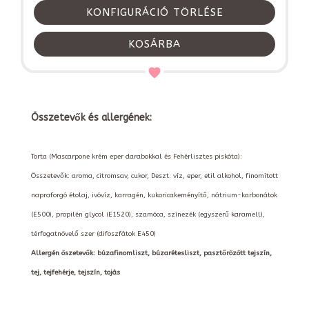
KONFIGURÁCIÓ TÖRLÉSE
KOSÁRBA
Összetevők és allergének:
Torta (Mascarpone krém eper darabokkal és Fehérlisztes piskóta):
Összetevők: aroma, citromsav, cukor, Deszt. víz, eper, etil alkohol, finomított
napraforgó étolaj, ivóvíz, karragén, kukoricakeményítő, nátrium-karbonátok
(E500), propilén glycol (E1520), szamóca, színezék (egyszerű karamell),
térfogatnövelő szer (difoszfátok E450)
Allergén öszetevők: búzafinomliszt, búzarétesliszt, pasztőrözött tejszín,
tej, tejfehérje, tejszín, tojás