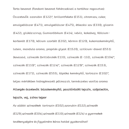
Torta bevonat (Fondant bevonat fehércsokival a tortához ragasztva):
Összetevők: azorubin (E122)*, brillantfekete (E151), citromsav, cukor,
emulgeálószer (E471), emulgeálószer (E475), étkezési sav (E330), glicerin
(E422), glükózszirup, Gumiarábikum (E414), ivóvíz, kakaóvaj, Kálcium-
karbonát (E170), kálium szorbát (E202), kármin (E120), kukoricakeményítő,
lutein, mandula aroma, propilén glycol (E1520), szilícium-dioxid (E551)
(kovasav), színezék (brilliánskék E133), színezék (E-132), színezék (E104)*,
színezék (E110)*, színezék (E124)*, színezék (E129)*, színezék (E153),
színezék (E172), színezék (E555), tápióka keményítő, tartrazin (E102)*,
teljes mértékben hidrogénezett pálmazsír, természetes vanília aroma
Allergén öszetevők: búzakeményítő, pasztőrözött tejszín, szójalecitin,
tejszín, vaj, zsíros tejpor
Az alábbi színezékek: tartrazin (E102),azorubin (E122),színezék
(E129),színezék (E104),színezék (E110),színezék (E124) a gyermekek
tevékenységére és figyelmére káros hatást gyakorolhat!