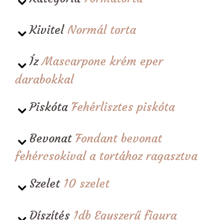
Kivitel
Normál torta
Íz
Mascarpone krém eper
darabokkal
Piskóta
Fehérlisztes piskóta
Bevonat
Fondant bevonat
fehércsokival a tortához ragasztva
Szelet
10 szelet
Díszítés
1db Egyszerű figura