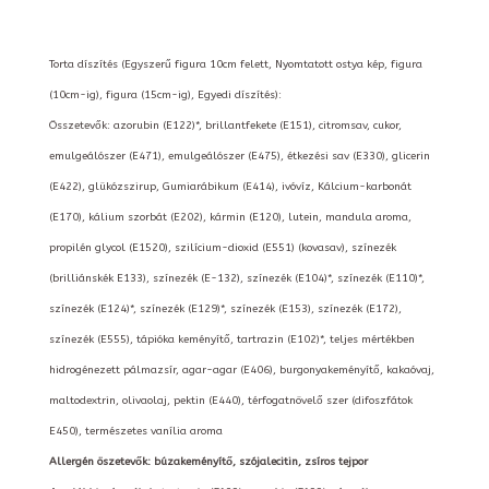
Torta díszítés (Egyszerű figura 10cm felett, Nyomtatott ostya kép, figura
(10cm-ig), figura (15cm-ig), Egyedi díszítés):
Összetevők: azorubin (E122)*, brillantfekete (E151), citromsav, cukor,
emulgeálószer (E471), emulgeálószer (E475), étkezési sav (E330), glicerin
(E422), glükózszirup, Gumiarábikum (E414), ivóvíz, Kálcium-karbonát
(E170), kálium szorbát (E202), kármin (E120), lutein, mandula aroma,
propilén glycol (E1520), szilícium-dioxid (E551) (kovasav), színezék
(brilliánskék E133), színezék (E-132), színezék (E104)*, színezék (E110)*,
színezék (E124)*, színezék (E129)*, színezék (E153), színezék (E172),
színezék (E555), tápióka keményítő, tartrazin (E102)*, teljes mértékben
hidrogénezett pálmazsír, agar-agar (E406), burgonyakeményítő, kakaóvaj,
maltodextrin, olivaolaj, pektin (E440), térfogatnövelő szer (difoszfátok
E450), természetes vanília aroma
Allergén öszetevők: búzakeményítő, szójalecitin, zsíros tejpor