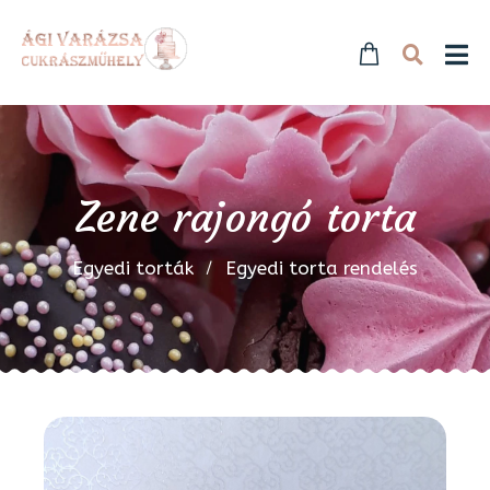
Zene rajongó torta
Egyedi torták
Egyedi torta rendelés