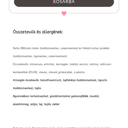
KOSÁRBA
Összetevők és allergének:
Torta (Málnás krém (laktózmentes, cukormentes) és Fehérlisztes piskóta
(laktózmentes, tejmentes, cukormentes)):
Összetevők: citromsav, eritritol, karragén, laktáz enzim, málna, nátrium-
karbonátok (E500), stevia, steviol glikozidok, zselatin
Allergén öszetevők: búzafinomliszt, tejfehérje (laktózmentes), tejszín
(laktózmentes), tojás
Nyomokban tartalmazhat: gluténtartalmú gabonafélék, mustár,
szezámmag, szója, tej, tojás, zeller