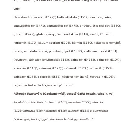
Torta bevonat (Fondant bevonat vajjal a tortához ragasztva (cukormentes
vaj)):
Összetevők: azorubin (E122)*, brillantfekete (E151), citromsav, cukor,
emulgeálószer (E471), emulgeálószer (E475), eritritol, étkezési sav (E330),
glicerin (E422), glükózszirup, Gumiarábikum (E414), ivóvíz, Kálcium-
karbonát (E170), kálium szorbát (E202), kármin (E120), kukoricakeményítő,
lutein, mandula aroma, propilén glycol (E1520), szilícium-dioxid (E551)
(kovasav), színezék (brilliánskék E133), színezék (E-132), színezék (E104)*,
színezék (E110)*, színezék (E124)*, színezék (E129)*, színezék (E153),
színezék (E172), színezék (E555), tápióka keményítő, tartrazin (E102)*,
teljes mértékben hidrogénezett pálmazsír
Allergén öszetevők: búzakeményítő, pasztőrözött tejszín, tejszín, vaj
Az alábbi színezékek: tartrazin (E102),azorubin (E122),színezék
(E129),színezék (E104),színezék (E110),színezék (E124) a gyermekek
tevékenységére és figyelmére káros hatást gyakorolhat!