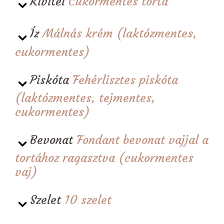
Kivitel
Cukormentes torta
Íz
Málnás krém (laktózmentes,
cukormentes)
Piskóta
Fehérlisztes piskóta
(laktózmentes, tejmentes,
cukormentes)
Bevonat
Fondant bevonat vajjal a
tortához ragasztva (cukormentes
vaj)
Szelet
10 szelet