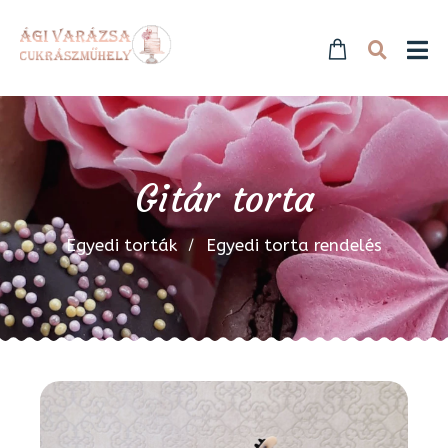
Gitár torta
Egyedi torták
Egyedi torta rendelés