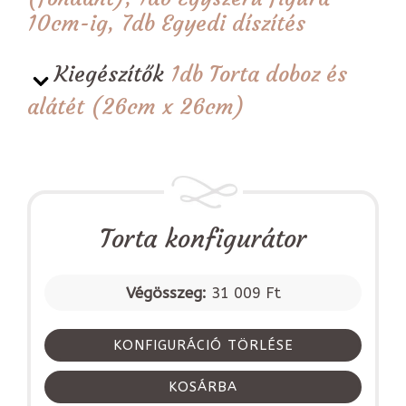
10cm-ig, 7db Egyedi díszítés
Kiegészítők
1db Torta doboz és
alátét (26cm x 26cm)
Torta konfigurátor
Végösszeg:
31 009 Ft
KONFIGURÁCIÓ TÖRLÉSE
KOSÁRBA