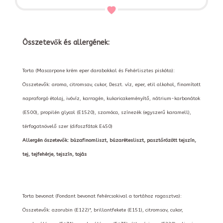
Összetevők és allergének:
Torta (Mascarpone krém eper darabokkal és Fehérlisztes piskóta):
Összetevők: aroma, citromsav, cukor, Deszt. víz, eper, etil alkohol, finomított
napraforgó étolaj, ivóvíz, karragén, kukoricakeményítő, nátrium-karbonátok
(E500), propilén glycol (E1520), szamóca, színezék (egyszerű karamell),
térfogatnövelő szer (difoszfátok E450)
Allergén öszetevők: búzafinomliszt, búzarétesliszt, pasztőrözött tejszín,
tej, tejfehérje, tejszín, tojás
Torta bevonat (Fondant bevonat fehércsokival a tortához ragasztva):
Összetevők: azorubin (E122)*, brillantfekete (E151), citromsav, cukor,