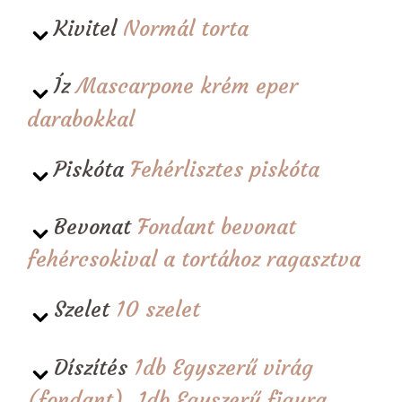
Kivitel
Normál torta
Íz
Mascarpone krém eper
darabokkal
Piskóta
Fehérlisztes piskóta
Bevonat
Fondant bevonat
fehércsokival a tortához ragasztva
Szelet
10 szelet
Díszítés
1db Egyszerű virág
(fondant), 1db Egyszerű figura