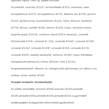
Egyszerű figura 10cm-ig, Egyedi díszítés):
Összetevők: azorubin (E122)*, brillantfekete (E151), citromsav, cukor,
emulgeálószer (E471), emulgeálószer (E475), étkezési sav (E330), glicerin
(E422), glükózszirup, Gumiarábikum (E414), ivóvíz, Kálcium-karbonát
(E170), kálium szorbát (E202), kármin (E120), lutein, mandula aroma,
propilén glycol (E1520), szilícium-dioxid (E551) (kovasav), színezék
(brilliánskék E133), színezék (E-132), színezék (E104)*, színezék (E110)*,
színezék (E124)*, színezék (E129)*, színezék (E153), színezék (E172),
színezék (E555), tápióka keményítő, tartrazin (E102)*, teljes mértékben
hidrogénezett pálmazsír, aroma, Brillant-zöld S (E142),
burgonyakeményítő, étkezési só, hidrogenizált pálmamag zsír, kókusz zsír,
növényi zsírok, xantán (E415)
Allergén öszetevők: búzakeményítő,
Az alábbi színezékek: tartrazin (E102),azorubin (E122),színezék
(E129),színezék (E104),színezék (E110),színezék (E124) a gyermekek
tevékenységére és figyelmére káros hatást gyakorolhat!