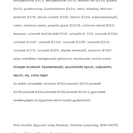
emulgeálószer (E471), emulgeálószer (E475), étkezési sav (E330), glicerin
(E422), glükózszirup, Gumiarábikum (E414), ivóvíz, kakaóvaj, Kálcium-
karbonát (E170), kálium szorbát (E202), kármin (E120), kukoricakeményítő,
lutein, mandula aroma, propilén glycol (E1520), szilícium-dioxid (E551)
(kovasav), színezék (brilliánskék E133), színezék (E-132), színezék (E104)*,
színezék (E110)*, színezék (E124)*, színezék (E129)*, színezék (E153),
színezék (E172), színezék (E555), tápióka keményítő, tartrazin (E102)*,
teljes mértékben hidrogénezett pálmazsír, természetes vanília aroma
Allergén öszetevők: búzakeményítő, pasztőrözött tejszín, szójalecitin,
tejszín, vaj, zsíros tejpor
Az alábbi színezékek: tartrazin (E102),azorubin (E122),színezék
(E129),színezék (E104),színezék (E110),színezék (E124) a gyermekek
tevékenységére és figyelmére káros hatást gyakorolhat!
Torta díszítés (Egyszerű virág (fondant), Orchidea (cukorvirág, NEM EHETŐ),