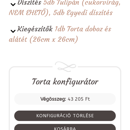
Díszítés
5db Tulipán (cukorvirág,
NEM EHETŐ), 5db Egyedi díszítés
Kiegészítők
1db Torta doboz és
alátét (26cm x 26cm)
Torta konfigurátor
Végösszeg:
43 205 Ft
KONFIGURÁCIÓ TÖRLÉSE
KOSÁRBA