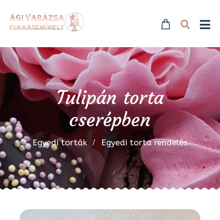
Tulipán torta
cserépben
Egyedi torták
Egyedi torta rendelés