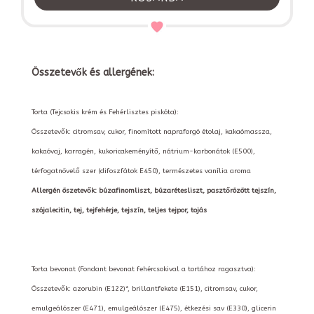
Összetevők és allergének:
Torta (Tejcsokis krém és Fehérlisztes piskóta):
Összetevők: citromsav, cukor, finomított napraforgó étolaj, kakaómassza,
kakaóvaj, karragén, kukoricakeményítő, nátrium-karbonátok (E500),
térfogatnövelő szer (difoszfátok E450), természetes vanília aroma
Allergén öszetevők: búzafinomliszt, búzarétesliszt, pasztőrözött tejszín,
szójalecitin, tej, tejfehérje, tejszín, teljes tejpor, tojás
Torta bevonat (Fondant bevonat fehércsokival a tortához ragasztva):
Összetevők: azorubin (E122)*, brillantfekete (E151), citromsav, cukor,
emulgeálószer (E471), emulgeálószer (E475), étkezési sav (E330), glicerin