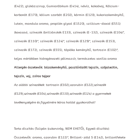
(E422), glükózszirup, Gumiarábikum (E414), ivóvíz, kakaóvaj, Kálcium-
karbonát (E170), kálium szorbát (E202), kármin (E120), kukoricakeményítő,
lutein, mandula aroma, propilén glycol (E1520), szilícium-dioxid (E551)
(kovasav), színezék (brilliánskék E133), színezék (E-132), színezék (E104)*,
színezék (E110)*, színezék (E124)*, színezék (E129)*, színezék (E153),
színezék (E172), színezék (E555), tápióka keményítő, tartrazin (E102)*,
teljes mértékben hidrogénezett pálmazsír, természetes vanília aroma
Allergén öszetevők: búzakeményítő, pasztőrözött tejszín, szójalecitin,
tejszín, vaj, zsíros tejpor
Az alábbi színezékek: tartrazin (E102),azorubin (E122),színezék
(E129),színezék (E104),színezék (E110),színezék (E124) a gyermekek
tevékenységére és figyelmére káros hatást gyakorolhat!
Torta díszítés (Tulipán (cukorvirág, NEM EHETŐ), Egyedi díszítés):
Összetevők: aroma, azorubin (E122)*, Brillant-zöld S (E142), brillantfekete