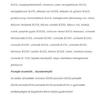
(E151), burgonyakeményítő, citromsav, cukor, emulgeálószer (E471),
emulgeálószer (E475), étkezési sav (E330), étkezési só, glicerin (E422),
glükózszirup, Gumiarábikum (E414), hidrogenizált pálmamag zsír, ivóvíz,
Kálcium-karbonát (E170), kálium szorbát (E202), kókusz zsír, növényi
zsírok, propilén glycol (E1520), szilícium-dioxid (E551) (kovasav), színezék
(brilliánskék E133), színezék (E104)*, színezék (E110)*, színezék (E124)*,
színezék (E129)*, színezék (E153), színezék (E172), színezék (E555),
tartrazin (E102)*, xantán (E415), kármin (E120), lutein, mandula aroma,
színezék (E-132), tápióka keményítő, teljes mértékben hidrogénezett
pálmazsír
Allergén öszetevők: , búzakeményítő
Az alábbi színezékek: tartrazin (E102),azorubin (E122),színezék
(E129),színezék (E104),színezék (E110),színezék (E124) a gyermekek
tevékenységére és figyelmére káros hatást gyakorolhat!