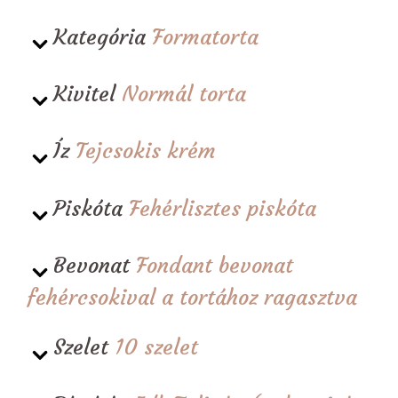
Kategória
Formatorta
Kivitel
Normál torta
Íz
Tejcsokis krém
Piskóta
Fehérlisztes piskóta
Bevonat
Fondant bevonat
fehércsokival a tortához ragasztva
Szelet
10 szelet