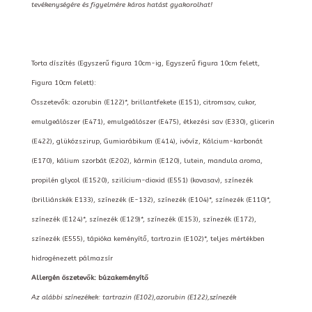
tevékenységére és figyelmére káros hatást gyakorolhat!
Torta díszítés (Egyszerű figura 10cm-ig, Egyszerű figura 10cm felett,
Figura 10cm felett):
Összetevők: azorubin (E122)*, brillantfekete (E151), citromsav, cukor,
emulgeálószer (E471), emulgeálószer (E475), étkezési sav (E330), glicerin
(E422), glükózszirup, Gumiarábikum (E414), ivóvíz, Kálcium-karbonát
(E170), kálium szorbát (E202), kármin (E120), lutein, mandula aroma,
propilén glycol (E1520), szilícium-dioxid (E551) (kovasav), színezék
(brilliánskék E133), színezék (E-132), színezék (E104)*, színezék (E110)*,
színezék (E124)*, színezék (E129)*, színezék (E153), színezék (E172),
színezék (E555), tápióka keményítő, tartrazin (E102)*, teljes mértékben
hidrogénezett pálmazsír
Allergén öszetevők: búzakeményítő
Az alábbi színezékek: tartrazin (E102),azorubin (E122),színezék