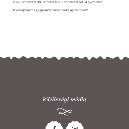
(E129),színezék (E104),színezék (E110),színezék (E124) a gyermekek
tevékenységére és figyelmére káros hatást gyakorolhat!
Közösségi média