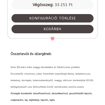
Végösszeg:
33 251 Ft
KONFIGURÁCIÓ TÖRLÉSE
KOSÁRBA
Összetevők és allergének:
Torta (Étcsokis krém meggy darabokkal és Fehérlisztes piskóta):
Összetevők: citromsav, cukor, finomított napraforgó étolaj, kakaómassza,
kakaóvaj, karragén, kukoricakeményítő, meggy, nátrium-karbonátok (E500),
térfogatnövelő szer (difoszfátok E450), természetes vanília aroma
Allergén öszetevők: búzafinomliszt, búzarétesliszt, pasztőrözött tejszín,
szójalecitin, tej, tejfehérje, tejszín, tojás