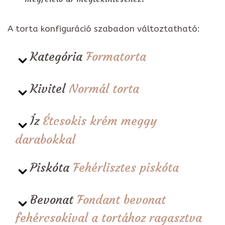
A torta konfiguráció szabadon változtatható:
Kategória
Formatorta
Kivitel
Normál torta
Íz
Étcsokis krém meggy
darabokkal
Piskóta
Fehérlisztes piskóta
Bevonat
Fondant bevonat
fehércsokival a tortához ragasztva