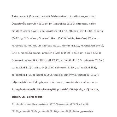
Torta bevonat (Fondant bevonat fehércsokival a tortához ragasztva):
Összetevők: azorubin (E122)*, brillantfekete (E151), citromsav, cukor,
emulgeálószer (E471), emulgeálószer (E475), étkezési sav (E330), glicerin
(E422), glükózszirup, Gumiarábikum (E414), ivóvíz, kakaóvaj, Kálcium-
karbonát (E170), kálium szorbát (E202), kármin (E120), kukoricakeményítő,
lutein, mandula aroma, propilén glycol (E1520), szilícium-dioxid (E551)
(kovasav), színezék (brilliánskék E133), színezék (E-132), színezék (E104)*,
színezék (E110)*, színezék (E124)*, színezék (E129)*, színezék (E153),
színezék (E172), színezék (E555), tápióka keményítő, tartrazin (E102)*,
teljes mértékben hidrogénezett pálmazsír, természetes vanília aroma
Allergén öszetevők: búzakeményítő, pasztőrözött tejszín, szójalecitin,
tejszín, vaj, zsíros tejpor
Az alábbi színezékek: tartrazin (E102),azorubin (E122),színezék
(E129),színezék (E104),színezék (E110),színezék (E124) a gyermekek