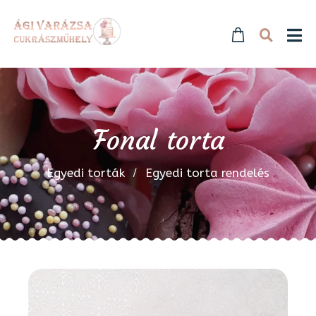
Fonal torta
Egyedi torták
Egyedi torta rendelés