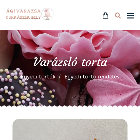
Varázsló torta
Egyedi torták
Egyedi torta rendelés