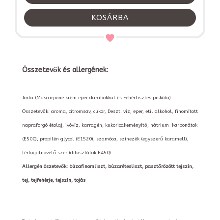
KOSÁRBA
Összetevők és allergének:
Torta (Mascarpone krém eper darabokkal és Fehérlisztes piskóta):
Összetevők: aroma, citromsav, cukor, Deszt. víz, eper, etil alkohol, finomított
napraforgó étolaj, ivóvíz, karragén, kukoricakeményítő, nátrium-karbonátok
(E500), propilén glycol (E1520), szamóca, színezék (egyszerű karamell),
térfogatnövelő szer (difoszfátok E450)
Allergén öszetevők: búzafinomliszt, búzarétesliszt, pasztőrözött tejszín,
tej, tejfehérje, tejszín, tojás