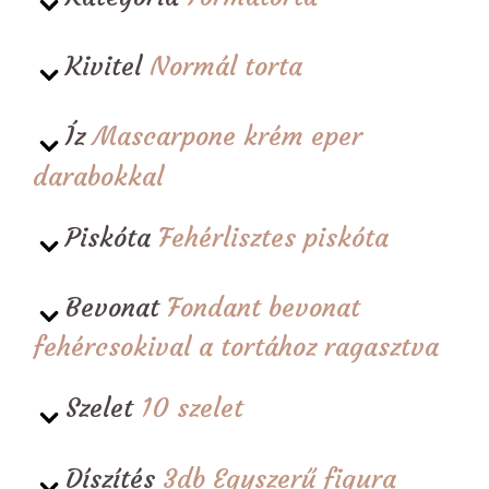
Kivitel
Normál torta
Íz
Mascarpone krém eper
darabokkal
Piskóta
Fehérlisztes piskóta
Bevonat
Fondant bevonat
fehércsokival a tortához ragasztva
Szelet
10 szelet
Díszítés
3db Egyszerű figura