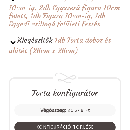
10cm-ig, 2db Egyszerű figura 10cm
felett, 1db Figura 10cm-ig, 1db
Egyedi csillogó felületi festés
Kiegészítők
1db Torta doboz és
alátét (26cm x 26cm)
Torta konfigurátor
Végösszeg:
26 249 Ft
KONFIGURÁCIÓ TÖRLÉSE