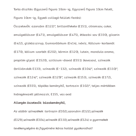
Torta díszítés (Egyszerű figura 10cm-ig, Egyszerű figura 10cm felett,
Figura 10cm-ig, Egyedi csillogó felületi festés):
Összetevők: azorubin (E122)*, brillantfekete (E151), citromsav, cukor,
emulgeálószer (E471), emulgeálószer (E475), étkezési sav (E330), glicerin
(E422), glükózszirup, Gumiarábikum (E414), ivóvíz, Kálcium-karbonát
(E170), kálium szorbát (E202), kármin (E120), lutein, mandula aroma,
propilén glycol (E1520), szilícium-dioxid (E551) (kovasav), színezék
(brilliánskék E133), színezék (E-132), színezék (E104)*, színezék (E110)*,
színezék (E124)*, színezék (E129)*, színezék (E153), színezék (E172),
színezék (E555), tápióka keményítő, tartrazin (E102)*, teljes mértékben
hidrogénezett pálmazsír, E155, vas oxid
Allergén öszetevők: búzakeményítő,
Az alábbi színezékek: tartrazin (E102),azorubin (E122),színezék
(E129),színezék (E104),színezék (E110),színezék (E124) a gyermekek
tevékenységére és figyelmére káros hatást gyakorolhat!