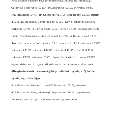
Torta bevonat (Fondant bevonat fehércsokival a tortához ragasztva):
Összetevők: azorubin (E122)*, brillantfekete (E151), citromsav, cukor,
emulgeálószer (E471), emulgeálószer (E475), étkezési sav (E330), glicerin
(E422), glükózszirup, Gumiarábikum (E414), ivóvíz, kakaóvaj, Kálcium-
karbonát (E170), kálium szorbát (E202), kármin (E120), kukoricakeményítő,
lutein, mandula aroma, propilén glycol (E1520), szilícium-dioxid (E551)
(kovasav), színezék (brilliánskék E133), színezék (E-132), színezék (E104)*,
színezék (E110)*, színezék (E124)*, színezék (E129)*, színezék (E153),
színezék (E172), színezék (E555), tápióka keményítő, tartrazin (E102)*,
teljes mértékben hidrogénezett pálmazsír, természetes vanília aroma
Allergén öszetevők: búzakeményítő, pasztőrözött tejszín, szójalecitin,
tejszín, vaj, zsíros tejpor
Az alábbi színezékek: tartrazin (E102),azorubin (E122),színezék
(E129),színezék (E104),színezék (E110),színezék (E124) a gyermekek
tevékenységére és figyelmére káros hatást gyakorolhat!