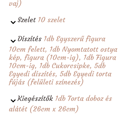
vaj)
Szelet
10 szelet
Díszítés
1db Egyszerű figura
10cm felett, 1db Nyomtatott ostya
kép, figura (10cm-ig), 1db Figura
10cm-ig, 1db Cukorcsipke, 5db
Egyedi díszítés, 5db Egyedi torta
fújás (felületi színezés)
Kiegészítők
1db Torta doboz és
alátét (26cm x 26cm)