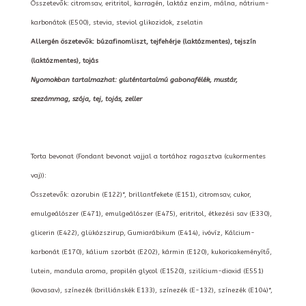
Összetevők: citromsav, eritritol, karragén, laktáz enzim, málna, nátrium-
karbonátok (E500), stevia, steviol glikozidok, zselatin
Allergén öszetevők: búzafinomliszt, tejfehérje (laktózmentes), tejszín
(laktózmentes), tojás
Nyomokban tartalmazhat: gluténtartalmú gabonafélék, mustár,
szezámmag, szója, tej, tojás, zeller
Torta bevonat (Fondant bevonat vajjal a tortához ragasztva (cukormentes
vaj)):
Összetevők: azorubin (E122)*, brillantfekete (E151), citromsav, cukor,
emulgeálószer (E471), emulgeálószer (E475), eritritol, étkezési sav (E330),
glicerin (E422), glükózszirup, Gumiarábikum (E414), ivóvíz, Kálcium-
karbonát (E170), kálium szorbát (E202), kármin (E120), kukoricakeményítő,
lutein, mandula aroma, propilén glycol (E1520), szilícium-dioxid (E551)
(kovasav), színezék (brilliánskék E133), színezék (E-132), színezék (E104)*,