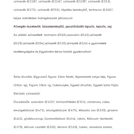
színezék (E110)*, színezék (E124)*, színezék (E129)*, színezék (E153),
színezék (E172), színezék (E555), tápióka keményítő, tartrazin (E102)*,
teljes mértékben hidrogénezett pálmazsír
Allergén öszetevők: búzakeményítő, pasztőrözött tejszín, tejszín, vaj
Az alábbi színezékek: tartrazin (E102),azorubin (E122),színezék
(E129),színezék (E104),színezék (E110),színezék (E124) a gyermekek
tevékenységére és figyelmére káros hatást gyakorolhat!
Torta díszítés (Egyszerű figura 10cm felett, Nyomtatott ostya kép, figura
(10cm-ig), Figura 10cm-ig, Cukorcsipke, Egyedi díszítés, Egyedi torta fújás
(felületi színezés)):
Összetevők: azorubin (E122)*, brillantfekete (E151), citromsav, cukor,
emulgeálószer (E471), emulgeálószer (E475), étkezési sav (E330), glicerin
(E422), glükózszirup, Gumiarábikum (E414), ivóvíz, Kálcium-karbonát
(E170), kálium szorbát (E202), kármin (E120), lutein, mandula aroma,