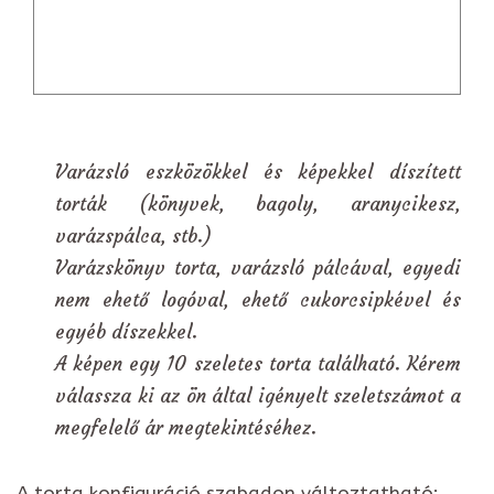
Varázsló eszközökkel és képekkel díszített
torták (könyvek, bagoly, aranycikesz,
varázspálca, stb.)
Varázskönyv torta, varázsló pálcával, egyedi
nem ehető logóval, ehető cukorcsipkével és
egyéb díszekkel.
A képen egy 10 szeletes torta található. Kérem
válassza ki az ön által igényelt szeletszámot a
megfelelő ár megtekintéséhez.
A torta konfiguráció szabadon változtatható: