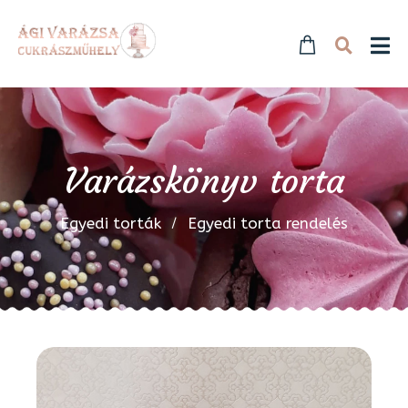
Varázskönyv torta
Egyedi torták
Egyedi torta rendelés