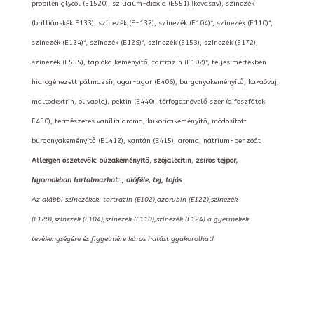
propilén glycol (E1520), szilícium-dioxid (E551) (kovasav), színezék
(brilliánskék E133), színezék (E-132), színezék (E104)*, színezék (E110)*,
színezék (E124)*, színezék (E129)*, színezék (E153), színezék (E172),
színezék (E555), tápióka keményítő, tartrazin (E102)*, teljes mértékben
hidrogénezett pálmazsír, agar-agar (E406), burgonyakeményítő, kakaóvaj,
maltodextrin, olivaolaj, pektin (E440), térfogatnövelő szer (difoszfátok
E450), természetes vanília aroma, kukoricakeményítő, módosított
burgonyakeményítő (E1412), xantán (E415), aroma, nátrium-benzoát
Allergén öszetevők: búzakeményítő, szójalecitin, zsíros tejpor,
Nyomokban tartalmazhat: , dióféle, tej, tojás
Az alábbi színezékek: tartrazin (E102),azorubin (E122),színezék
(E129),színezék (E104),színezék (E110),színezék (E124) a gyermekek
tevékenységére és figyelmére káros hatást gyakorolhat!