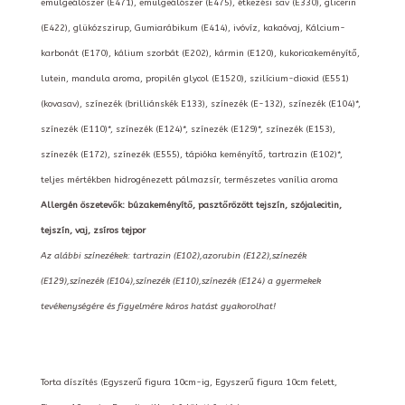
emulgeálószer (E471), emulgeálószer (E475), étkezési sav (E330), glicerin
(E422), glükózszirup, Gumiarábikum (E414), ivóvíz, kakaóvaj, Kálcium-
karbonát (E170), kálium szorbát (E202), kármin (E120), kukoricakeményítő,
lutein, mandula aroma, propilén glycol (E1520), szilícium-dioxid (E551)
(kovasav), színezék (brilliánskék E133), színezék (E-132), színezék (E104)*,
színezék (E110)*, színezék (E124)*, színezék (E129)*, színezék (E153),
színezék (E172), színezék (E555), tápióka keményítő, tartrazin (E102)*,
teljes mértékben hidrogénezett pálmazsír, természetes vanília aroma
Allergén öszetevők: búzakeményítő, pasztőrözött tejszín, szójalecitin,
tejszín, vaj, zsíros tejpor
Az alábbi színezékek: tartrazin (E102),azorubin (E122),színezék
(E129),színezék (E104),színezék (E110),színezék (E124) a gyermekek
tevékenységére és figyelmére káros hatást gyakorolhat!
Torta díszítés (Egyszerű figura 10cm-ig, Egyszerű figura 10cm felett,