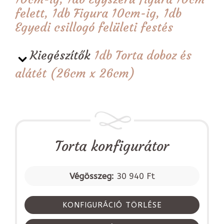
felett, 1db Figura 10cm-ig, 1db
Egyedi csillogó felületi festés
Kiegészítők
1db Torta doboz és
alátét (26cm x 26cm)
Torta konfigurátor
Végösszeg:
30 940 Ft
KONFIGURÁCIÓ TÖRLÉSE