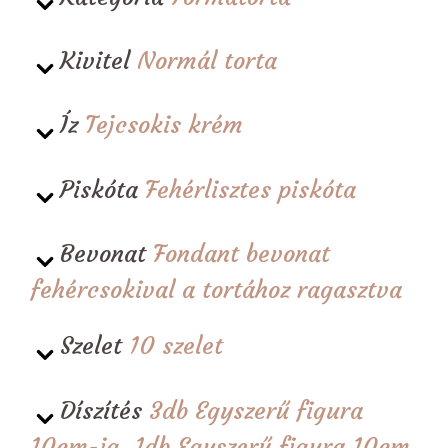
Kivitel
Normál torta
Íz
Tejcsokis krém
Piskóta
Fehérlisztes piskóta
Bevonat
Fondant bevonat
fehércsokival a tortához ragasztva
Szelet
10 szelet
Díszítés
3db Egyszerű figura
10cm-ig, 1db Egyszerű figura 10cm