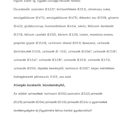
Figura 10cm-ig, Egyedi csillogó felületi festés):
Összetevők: azorubin (E122)*, brillantfekete (E151), citromsav, cukor,
emulgeálószer (E471), emulgeálószer (E475), étkezési sav (E330), glicerin
(E422), glükózszirup, Gumiarábikum (E414), ivóvíz, Kálcium-karbonát
(E170), kálium szorbát (E202), kármin (E120), lutein, mandula aroma,
propilén glycol (E1520), szilícium-dioxid (E551) (kovasav), színezék
(brilliánskék E133), színezék (E-132), színezék (E104)*, színezék (E110)*,
színezék (E124)*, színezék (E129)*, színezék (E153), színezék (E172),
színezék (E555), tápióka keményítő, tartrazin (E102)*, teljes mértékben
hidrogénezett pálmazsír, E155, vas oxid
Allergén öszetevők: búzakeményítő,
Az alábbi színezékek: tartrazin (E102),azorubin (E122),színezék
(E129),színezék (E104),színezék (E110),színezék (E124) a gyermekek
tevékenységére és figyelmére káros hatást gyakorolhat!