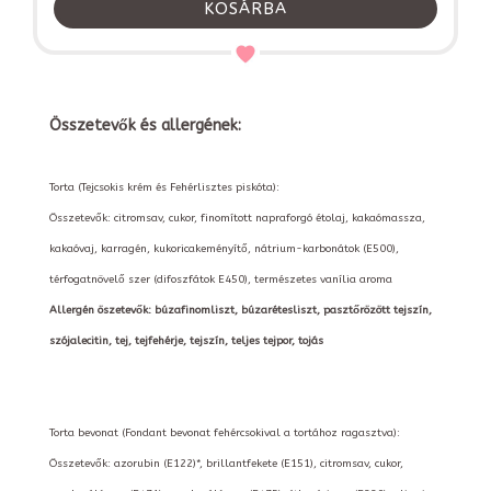
KOSÁRBA
Összetevők és allergének:
Torta (Tejcsokis krém és Fehérlisztes piskóta):
Összetevők: citromsav, cukor, finomított napraforgó étolaj, kakaómassza,
kakaóvaj, karragén, kukoricakeményítő, nátrium-karbonátok (E500),
térfogatnövelő szer (difoszfátok E450), természetes vanília aroma
Allergén öszetevők: búzafinomliszt, búzarétesliszt, pasztőrözött tejszín,
szójalecitin, tej, tejfehérje, tejszín, teljes tejpor, tojás
Torta bevonat (Fondant bevonat fehércsokival a tortához ragasztva):
Összetevők: azorubin (E122)*, brillantfekete (E151), citromsav, cukor,