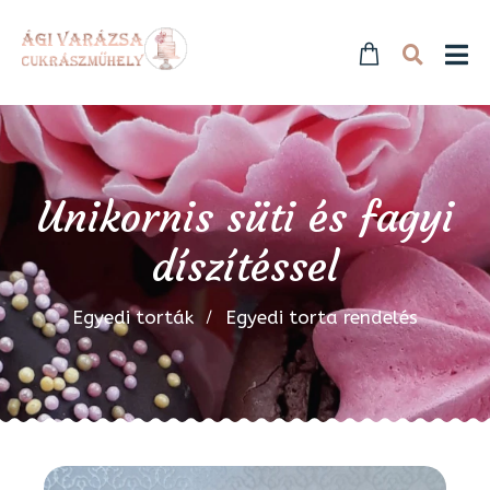
Unikornis süti és fagyi
díszítéssel
Egyedi torták
Egyedi torta rendelés