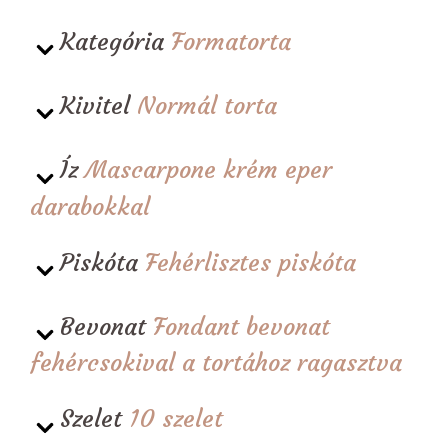
Kategória
Formatorta
Kivitel
Normál torta
Íz
Mascarpone krém eper
darabokkal
Piskóta
Fehérlisztes piskóta
Bevonat
Fondant bevonat
fehércsokival a tortához ragasztva
Szelet
10 szelet