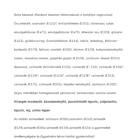
Torta bevonat (Fondant bevonat fehércsokival a tortához ragasztva):
Összetevők: azorubin (E122)*, brillantfekete (E151), citromsav, cukor,
emulgeálószer (E471), emulgeálószer (E475), étkezési sav (E330), glicerin
(E422), glükózszirup, Gumiarábikum (E414), ivóvíz, kakaóvaj, Kálcium-
karbonát (E170), kálium szorbát (E202), kármin (E120), kukoricakeményítő,
lutein, mandula aroma, propilén glycol (E1520), szilícium-dioxid (E551)
(kovasav), színezék (brilliánskék E133), színezék (E-132), színezék (E104)*,
színezék (E110)*, színezék (E124)*, színezék (E129)*, színezék (E153),
színezék (E172), színezék (E555), tápióka keményítő, tartrazin (E102)*,
teljes mértékben hidrogénezett pálmazsír, természetes vanília aroma
Allergén öszetevők: búzakeményítő, pasztőrözött tejszín, szójalecitin,
tejszín, vaj, zsíros tejpor
Az alábbi színezékek: tartrazin (E102),azorubin (E122),színezék
(E129),színezék (E104),színezék (E110),színezék (E124) a gyermekek
tevékenységére és figyelmére káros hatást gyakorolhat!