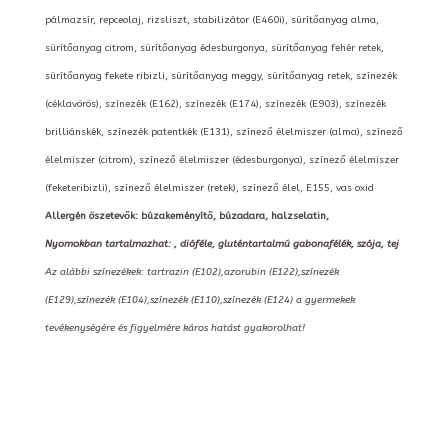
pálmazsír, repceolaj, rizsliszt, stabilizátor (E460i), sürítőanyag alma,
sürítőanyag citrom, sürítőanyag édesburgonya, sürítőanyag fehér retek,
sürítőanyag fekete ribizli, sürítőanyag meggy, sürítőanyag retek, színezék
(céklavörös), színezék (E162), színezék (E174), színezék (E903), színezék
brilliánskék, színezék patentkék (E131), színező élelmiszer (alma), színező
élelmiszer (citrom), színező élelmiszer (édesburgonya), színező élelmiszer
(feketeribizli), színező élelmiszer (retek), színező élel, E155, vas oxid
Allergén öszetevők: búzakeményítő, búzadara, halzselatin,
Nyomokban tartalmazhat: , dióféle, gluténtartalmú gabonafélék, szója, tej
Az alábbi színezékek: tartrazin (E102),azorubin (E122),színezék
(E129),színezék (E104),színezék (E110),színezék (E124) a gyermekek
tevékenységére és figyelmére káros hatást gyakorolhat!