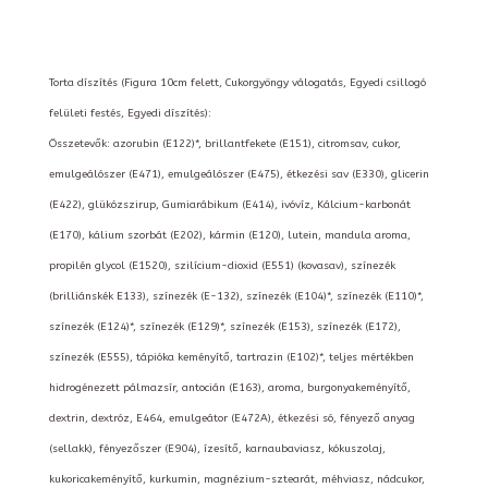
Torta díszítés (Figura 10cm felett, Cukorgyöngy válogatás, Egyedi csillogó
felületi festés, Egyedi díszítés):
Összetevők: azorubin (E122)*, brillantfekete (E151), citromsav, cukor,
emulgeálószer (E471), emulgeálószer (E475), étkezési sav (E330), glicerin
(E422), glükózszirup, Gumiarábikum (E414), ivóvíz, Kálcium-karbonát
(E170), kálium szorbát (E202), kármin (E120), lutein, mandula aroma,
propilén glycol (E1520), szilícium-dioxid (E551) (kovasav), színezék
(brilliánskék E133), színezék (E-132), színezék (E104)*, színezék (E110)*,
színezék (E124)*, színezék (E129)*, színezék (E153), színezék (E172),
színezék (E555), tápióka keményítő, tartrazin (E102)*, teljes mértékben
hidrogénezett pálmazsír, antocián (E163), aroma, burgonyakeményítő,
dextrin, dextróz, E464, emulgeátor (E472A), étkezési só, fényező anyag
(sellakk), fényezőszer (E904), ízesítő, karnaubaviasz, kókuszolaj,
kukoricakeményítő, kurkumin, magnézium-sztearát, méhviasz, nádcukor,