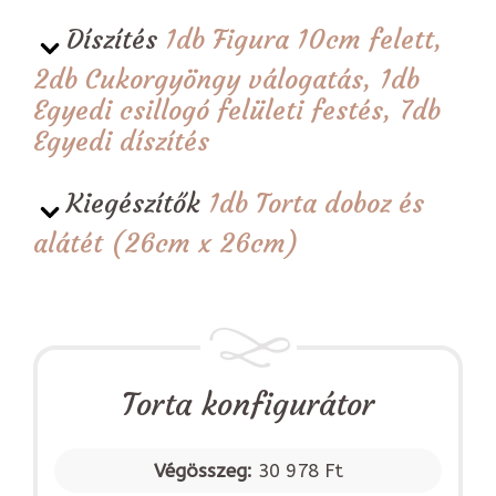
Díszítés
1db Figura 10cm felett,
2db Cukorgyöngy válogatás, 1db
Egyedi csillogó felületi festés, 7db
Egyedi díszítés
Kiegészítők
1db Torta doboz és
alátét (26cm x 26cm)
Torta konfigurátor
Végösszeg:
30 978 Ft