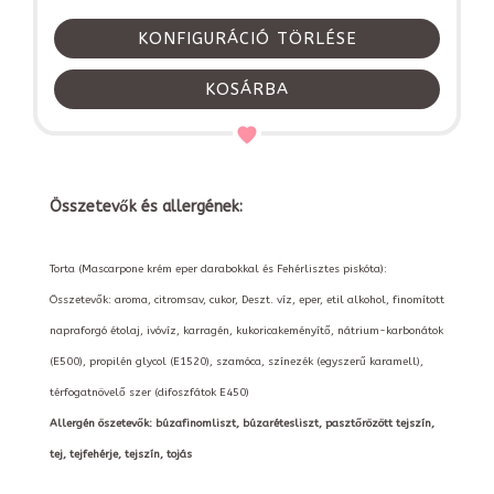
KONFIGURÁCIÓ TÖRLÉSE
KOSÁRBA
Összetevők és allergének:
Torta (Mascarpone krém eper darabokkal és Fehérlisztes piskóta):
Összetevők: aroma, citromsav, cukor, Deszt. víz, eper, etil alkohol, finomított
napraforgó étolaj, ivóvíz, karragén, kukoricakeményítő, nátrium-karbonátok
(E500), propilén glycol (E1520), szamóca, színezék (egyszerű karamell),
térfogatnövelő szer (difoszfátok E450)
Allergén öszetevők: búzafinomliszt, búzarétesliszt, pasztőrözött tejszín,
tej, tejfehérje, tejszín, tojás