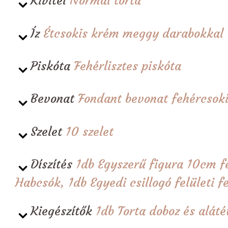
Kivitel
Normál torta
Íz
Étcsokis krém meggy darabokkal
Piskóta
Fehérlisztes piskóta
Bevonat
Fondant bevonat fehércsoki
Szelet
10 szelet
Díszítés
1db Egyszerű figura 10cm fe
Habcsók, 1db Egyedi csillogó felületi f
Kiegészítők
1db Torta doboz és alá