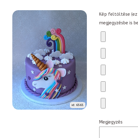
Kép feltöltése (ez 
megjegyzésbe is b
id: 6565
Megjegyzés