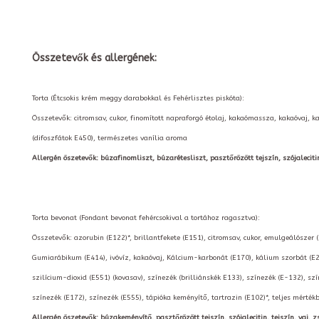
Összetevők és allergének:
Torta (Étcsokis krém meggy darabokkal és Fehérlisztes piskóta):
Összetevők: citromsav, cukor, finomított napraforgó étolaj, kakaómassza, kakaóvaj, 
(difoszfátok E450), természetes vanília aroma
Allergén öszetevők: búzafinomliszt, búzarétesliszt, pasztőrözött tejszín, szójalecitin, 
Torta bevonat (Fondant bevonat fehércsokival a tortához ragasztva):
Összetevők: azorubin (E122)*, brillantfekete (E151), citromsav, cukor, emulgeálószer 
Gumiarábikum (E414), ivóvíz, kakaóvaj, Kálcium-karbonát (E170), kálium szorbát (E2
szilícium-dioxid (E551) (kovasav), színezék (brilliánskék E133), színezék (E-132), szí
színezék (E172), színezék (E555), tápióka keményítő, tartrazin (E102)*, teljes mérté
Allergén öszetevők: búzakeményítő, pasztőrözött tejszín, szójalecitin, tejszín, vaj, zs