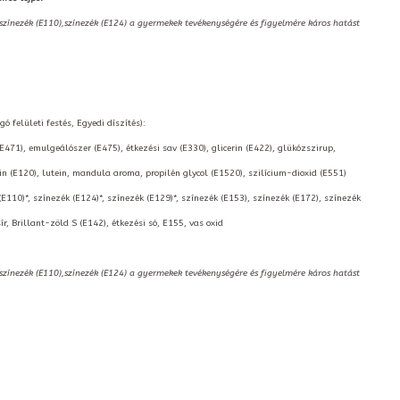
,színezék (E110),színezék (E124) a gyermekek tevékenységére és figyelmére káros hatást
ó felületi festés, Egyedi díszítés):
(E471), emulgeálószer (E475), étkezési sav (E330), glicerin (E422), glükózszirup,
 (E120), lutein, mandula aroma, propilén glycol (E1520), szilícium-dioxid (E551)
(E110)*, színezék (E124)*, színezék (E129)*, színezék (E153), színezék (E172), színezék
r, Brillant-zöld S (E142), étkezési só, E155, vas oxid
,színezék (E110),színezék (E124) a gyermekek tevékenységére és figyelmére káros hatást