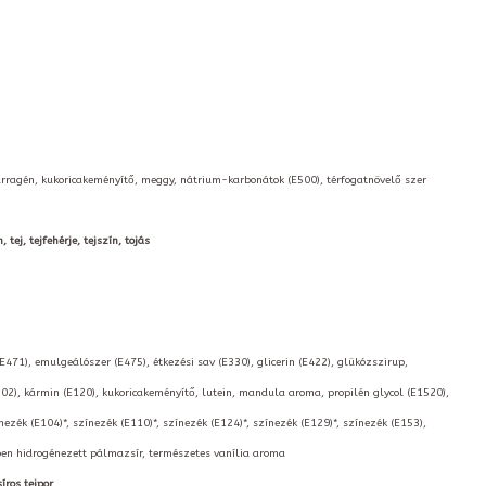
karragén, kukoricakeményítő, meggy, nátrium-karbonátok (E500), térfogatnövelő szer
tej, tejfehérje, tejszín, tojás
(E471), emulgeálószer (E475), étkezési sav (E330), glicerin (E422), glükózszirup,
02), kármin (E120), kukoricakeményítő, lutein, mandula aroma, propilén glycol (E1520),
nezék (E104)*, színezék (E110)*, színezék (E124)*, színezék (E129)*, színezék (E153),
kben hidrogénezett pálmazsír, természetes vanília aroma
íros tejpor