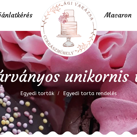
jánlatkérés
Macaron
árványos unikornis 
Egyedi torták
Egyedi torta rendelés