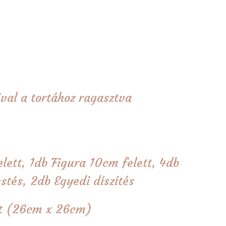
val a tortához ragasztva
lett, 1db Figura 10cm felett, 4db
estés, 2db Egyedi díszítés
tét (26cm x 26cm)