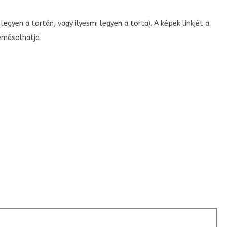
legyen a tortán, vagy ilyesmi legyen a torta). A képek linkjét a
emásolhatja