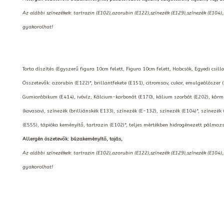
Az alábbi színezékek: tartrazin (E102),azorubin (E122),színezék (E129),színezék (E104)
gyakorolhat!
Torta díszítés (Egyszerű figura 10cm felett, Figura 10cm felett, Habcsók, Egyedi csillog
Összetevők: azorubin (E122)*, brillantfekete (E151), citromsav, cukor, emulgeálószer 
Gumiarábikum (E414), ivóvíz, Kálcium-karbonát (E170), kálium szorbát (E202), kármin
(kovasav), színezék (brilliánskék E133), színezék (E-132), színezék (E104)*, színezék 
(E555), tápióka keményítő, tartrazin (E102)*, teljes mértékben hidrogénezett pálmazsí
Allergén öszetevők: búzakeményítő, tojás,
Az alábbi színezékek: tartrazin (E102),azorubin (E122),színezék (E129),színezék (E104)
gyakorolhat!