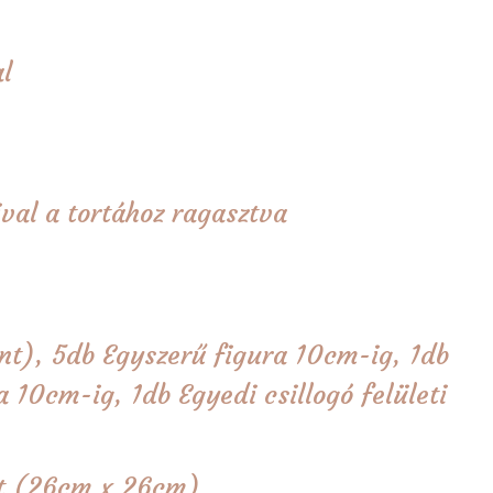
l
val a tortához ragasztva
nt), 5db Egyszerű figura 10cm-ig, 1db
 10cm-ig, 1db Egyedi csillogó felületi
tét (26cm x 26cm)