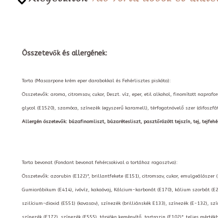
Összetevők és allergének:
Torta (Mascarpone krém eper darabokkal és Fehérlisztes piskóta):
Összetevők: aroma, citromsav, cukor, Deszt. víz, eper, etil alkohol, finomított napraf
glycol (E1520), szamóca, színezék (egyszerű karamell), térfogatnövelő szer (difoszfá
Allergén öszetevők: búzafinomliszt, búzarétesliszt, pasztőrözött tejszín, tej, tejfehér
Torta bevonat (Fondant bevonat fehércsokival a tortához ragasztva):
Összetevők: azorubin (E122)*, brillantfekete (E151), citromsav, cukor, emulgeálószer 
Gumiarábikum (E414), ivóvíz, kakaóvaj, Kálcium-karbonát (E170), kálium szorbát (E2
szilícium-dioxid (E551) (kovasav), színezék (brilliánskék E133), színezék (E-132), szí
színezék (E172), színezék (E555), tápióka keményítő, tartrazin (E102)*, teljes mérté