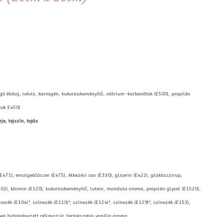
orgó étolaj, ivóvíz, karragén, kukoricakeményítő, nátrium-karbonátok (E500), propilén
tok E450)
je, tejszín, tojás
(E471), emulgeálószer (E475), étkezési sav (E330), glicerin (E422), glükózszirup,
02), kármin (E120), kukoricakeményítő, lutein, mandula aroma, propilén glycol (E1520),
nezék (E104)*, színezék (E110)*, színezék (E124)*, színezék (E129)*, színezék (E153),
kben hidrogénezett pálmazsír, természetes vanília aroma