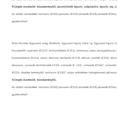
Allergén öszetevők: búzakeményítő, pasztőrözött tejszín, szójalecitin, tejszín, vaj, zs
Az alábbi színezékek: tartrazin (E102),azorubin (E122),színezék (E129),színezék (E104)
gyakorolhat!
Torta díszítés (Egyszerű virág (fondant), Egyszerű figura 10cm-ig, Egyszerű figura 10c
Összetevők: azorubin (E122)*, brillantfekete (E151), citromsav, cukor, emulgeálószer 
Gumiarábikum (E414), ivóvíz, Kálcium-karbonát (E170), kálium szorbát (E202), kármin
(kovasav), színezék (brilliánskék E133), színezék (E-132), színezék (E104)*, színezék 
(E555), tápióka keményítő, tartrazin (E102)*, teljes mértékben hidrogénezett pálmazs
Allergén öszetevők: búzakeményítő,
Az alábbi színezékek: tartrazin (E102),azorubin (E122),színezék (E129),színezék (E104)
gyakorolhat!