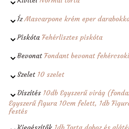
Kivitel
Normál torta
Íz
Mascarpone krém eper darabokka
Piskóta
Fehérlisztes piskóta
Bevonat
Fondant bevonat fehércsoki
Szelet
10 szelet
Díszítés
10db Egyszerű virág (fonda
Egyszerű figura 10cm felett, 1db Figura
festés
Kiegészítők
1db Torta doboz és alá