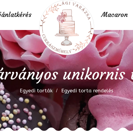
jánlatkérés
Macaron
árványos unikornis 
Egyedi torták
Egyedi torta rendelés