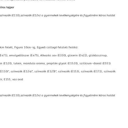
íros tejpor
,színezék (E110),színezék (E124) a gyermekek tevékenységére és figyelmére káros hatást
m felett, Figura 10cm-ig, Egyedi csillogó felületi festés):
(E471), emulgeálószer (E475), étkezési sav (E330), glicerin (E422), glükózszirup,
 (E120), lutein, mandula aroma, propilén glycol (E1520), szilícium-dioxid (E551)
(E110)*, színezék (E124)*, színezék (E129)*, színezék (E153), színezék (E172), színezék
ír, E155, vas oxid
,színezék (E110),színezék (E124) a gyermekek tevékenységére és figyelmére káros hatást