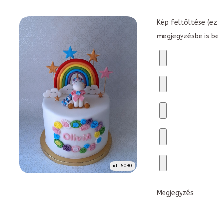
Kép feltöltése (ez 
megjegyzésbe is b
id: 6090
Megjegyzés