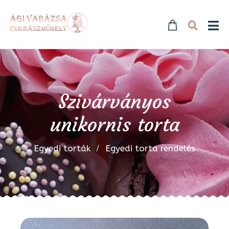
Szivárványos
unikornis torta
Egyedi torták
Egyedi torta rendelés