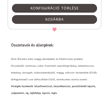
KONFIGURÁCIÓ TÖRLÉSE
KOSÁRBA
Összetevők és allergének:
Torta (Étcsokis krém meggy darabokkal és Fehérlisztes piskóta):
Összetevők: citromsav, cukor, finomított napraforgó étolaj, kakaómassza,
kakaóvaj, karragén, kukoricakeményítő, meggy, nátrium-karbonátok (E500),
térfogatnövelő szer (difoszfátok E450), természetes vanília aroma
Allergén öszetevők: búzafinomliszt, búzarétesliszt, pasztőrözött tejszín,
szójalecitin, tej, tejfehérje, tejszín, tojás