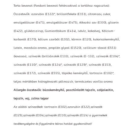
Torta bevonat (Fondant bevonat fehércsokival a tortához ragasztva):
Összetevők: azorubin (E122)*, brillantfekete (E151), citromsav, cukor,
emulgeálószer (E471), emulgeálószer (E475), étkezési sav (E330), glicerin
(E422), glükózszirup, Gumiarábikum (E414), ivóvíz, kakaóvaj, Kálcium-
karbonát (E170), kálium szorbát (E202), kármin (E120), kukoricakeményítő,
lutein, mandula aroma, propilén glycol (E1520), szilícium-dioxid (E551)
(kovasav), színezék (brilliánskék E133), színezék (E-132), színezék (E104)*,
színezék (E110)*, színezék (E124)*, színezék (E129)*, színezék (E153),
színezék (E172), színezék (E555), tápióka keményítő, tartrazin (E102)*,
teljes mértékben hidrogénezett pálmazsír, természetes vanília aroma
Allergén öszetevők: búzakeményítő, pasztőrözött tejszín, szójalecitin,
tejszín, vaj, zsíros tejpor
Az alábbi színezékek: tartrazin (E102),azorubin (E122),színezék
(E129),színezék (E104),színezék (E110),színezék (E124) a gyermekek
tevékenységére és figyelmére káros hatást gyakorolhat!