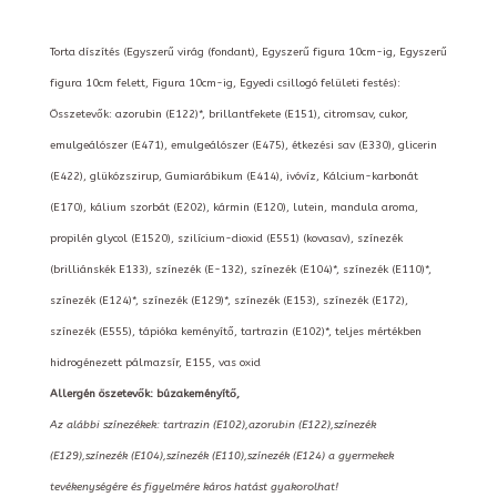
Torta díszítés (Egyszerű virág (fondant), Egyszerű figura 10cm-ig, Egyszerű
figura 10cm felett, Figura 10cm-ig, Egyedi csillogó felületi festés):
Összetevők: azorubin (E122)*, brillantfekete (E151), citromsav, cukor,
emulgeálószer (E471), emulgeálószer (E475), étkezési sav (E330), glicerin
(E422), glükózszirup, Gumiarábikum (E414), ivóvíz, Kálcium-karbonát
(E170), kálium szorbát (E202), kármin (E120), lutein, mandula aroma,
propilén glycol (E1520), szilícium-dioxid (E551) (kovasav), színezék
(brilliánskék E133), színezék (E-132), színezék (E104)*, színezék (E110)*,
színezék (E124)*, színezék (E129)*, színezék (E153), színezék (E172),
színezék (E555), tápióka keményítő, tartrazin (E102)*, teljes mértékben
hidrogénezett pálmazsír, E155, vas oxid
Allergén öszetevők: búzakeményítő,
Az alábbi színezékek: tartrazin (E102),azorubin (E122),színezék
(E129),színezék (E104),színezék (E110),színezék (E124) a gyermekek
tevékenységére és figyelmére káros hatást gyakorolhat!