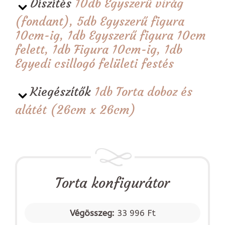
Díszítés
10db Egyszerű virág
(fondant), 5db Egyszerű figura
10cm-ig, 1db Egyszerű figura 10cm
felett, 1db Figura 10cm-ig, 1db
Egyedi csillogó felületi festés
Kiegészítők
1db Torta doboz és
alátét (26cm x 26cm)
Torta konfigurátor
Végösszeg:
33 996 Ft