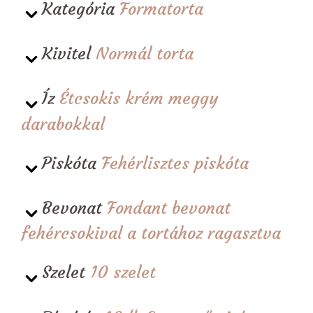
Kategória
Formatorta
Kivitel
Normál torta
Íz
Étcsokis krém meggy
darabokkal
Piskóta
Fehérlisztes piskóta
Bevonat
Fondant bevonat
fehércsokival a tortához ragasztva
Szelet
10 szelet