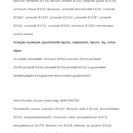
Kálcium-karbonát (E170), kálium szorbát (E202), propilén glycol (E1520),
szilícium-dioxid (E551) (kovasav), színezék (brilliánskék E133), színezék
(E104)*, színezék (E110)*, színezék (E124)*, színezék (E129)*, színezék
(E153), színezék (E172), színezék (E555), tartrazin (E102)*, természetes
vanília aroma
Allergén öszetevők: pasztőrözött tejszín, szójalecitin, tejszín, vaj, zsíros
tejpor
Az alábbi színezékek: tartrazin (E102),azorubin (E122),színezék
(E129),színezék (E104),színezék (E110),színezék (E124) a gyermekek
tevékenységére és figyelmére káros hatást gyakorolhat!
Torta díszítés (Liliom (cukorvirág, NEM EHETŐ)):
Összetevők: aroma, azorubin (E122)*, Brillant-zöld S (E142), brillantfekete
(E151), burgonyakeményítő, citromsav, cukor, emulgeálószer (E471),
emulgeálószer (E475), étkezési sav (E330), étkezési só, glicerin (E422),