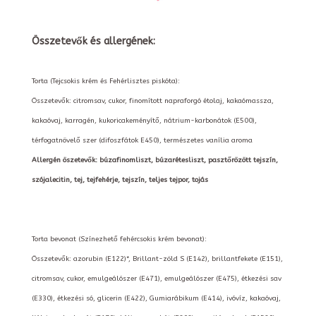
Összetevők és allergének:
Torta (Tejcsokis krém és Fehérlisztes piskóta):
Összetevők: citromsav, cukor, finomított napraforgó étolaj, kakaómassza,
kakaóvaj, karragén, kukoricakeményítő, nátrium-karbonátok (E500),
térfogatnövelő szer (difoszfátok E450), természetes vanília aroma
Allergén öszetevők: búzafinomliszt, búzarétesliszt, pasztőrözött tejszín,
szójalecitin, tej, tejfehérje, tejszín, teljes tejpor, tojás
Torta bevonat (Színezhető fehércsokis krém bevonat):
Összetevők: azorubin (E122)*, Brillant-zöld S (E142), brillantfekete (E151),
citromsav, cukor, emulgeálószer (E471), emulgeálószer (E475), étkezési sav
(E330), étkezési só, glicerin (E422), Gumiarábikum (E414), ivóvíz, kakaóvaj,