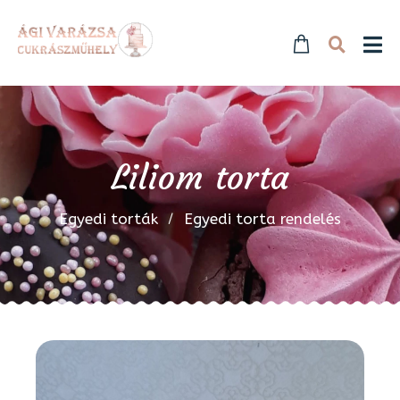
Liliom torta
Egyedi torták
Egyedi torta rendelés