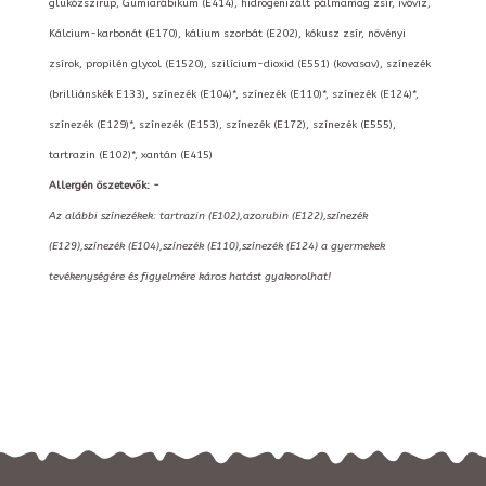
glükózszirup, Gumiarábikum (E414), hidrogenizált pálmamag zsír, ivóvíz,
Kálcium-karbonát (E170), kálium szorbát (E202), kókusz zsír, növényi
zsírok, propilén glycol (E1520), szilícium-dioxid (E551) (kovasav), színezék
(brilliánskék E133), színezék (E104)*, színezék (E110)*, színezék (E124)*,
színezék (E129)*, színezék (E153), színezék (E172), színezék (E555),
tartrazin (E102)*, xantán (E415)
Allergén öszetevők: -
Az alábbi színezékek: tartrazin (E102),azorubin (E122),színezék
(E129),színezék (E104),színezék (E110),színezék (E124) a gyermekek
tevékenységére és figyelmére káros hatást gyakorolhat!