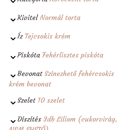
Kivitel
Normál torta
Íz
Tejcsokis krém
Piskóta
Fehérlisztes piskóta
Bevonat
Színezhető fehércsokis
krém bevonat
Szelet
10 szelet
Díszítés
3db Liliom (cukorvirág,
NEM EHETŐ)