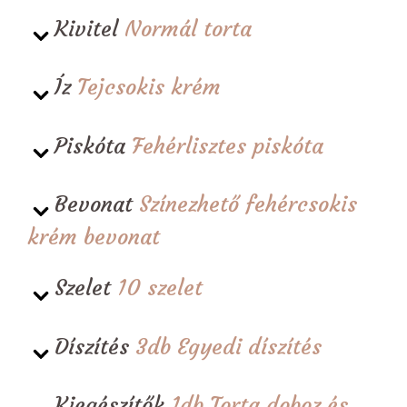
Kivitel
Normál torta
Íz
Tejcsokis krém
Piskóta
Fehérlisztes piskóta
Bevonat
Színezhető fehércsokis
krém bevonat
Szelet
10 szelet
Díszítés
3db Egyedi díszítés
Kiegészítők
1db Torta doboz és