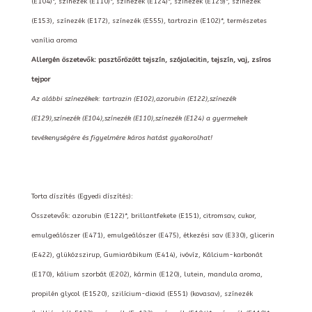
(E104)*, színezék (E110)*, színezék (E124)*, színezék (E129)*, színezék
(E153), színezék (E172), színezék (E555), tartrazin (E102)*, természetes
vanília aroma
Allergén öszetevők: pasztőrözött tejszín, szójalecitin, tejszín, vaj, zsíros
tejpor
Az alábbi színezékek: tartrazin (E102),azorubin (E122),színezék
(E129),színezék (E104),színezék (E110),színezék (E124) a gyermekek
tevékenységére és figyelmére káros hatást gyakorolhat!
Torta díszítés (Egyedi díszítés):
Összetevők: azorubin (E122)*, brillantfekete (E151), citromsav, cukor,
emulgeálószer (E471), emulgeálószer (E475), étkezési sav (E330), glicerin
(E422), glükózszirup, Gumiarábikum (E414), ivóvíz, Kálcium-karbonát
(E170), kálium szorbát (E202), kármin (E120), lutein, mandula aroma,
propilén glycol (E1520), szilícium-dioxid (E551) (kovasav), színezék