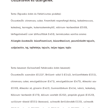
Összetevők és allergének:
Torta (Tejcsokis krém és Fehérlisztes piskóta):
Összetevők: citromsav, cukor, finomított napraforgó étolaj, kakaómassza,
kakaóvaj, karragén, kukoricakeményítő, nátrium-karbonátok (E500),
térfogatnövelő szer (difoszfátok E450), természetes vanília aroma
Allergén öszetevők: búzafinomliszt, búzarétesliszt, pasztőrözött tejszín,
szójalecitin, tej, tejfehérje, tejszín, teljes tejpor, tojás
Torta bevonat (Színezhető fehércsokis krém bevonat):
Összetevők: azorubin (E122)*, Brillant-zöld S (E142), brillantfekete (E151),
citromsav, cukor, emulgeálószer (E471), emulgeálószer (E475), étkezési sav
(E330), étkezési só, glicerin (E422), Gumiarábikum (E414), ivóvíz, kakaóvaj,
Kálcium-karbonát (E170), kálium szorbát (E202), propilén glycol (E1520),
szilícium-dioxid (E551) (kovasav), színezék (brilliánskék E133), színezék