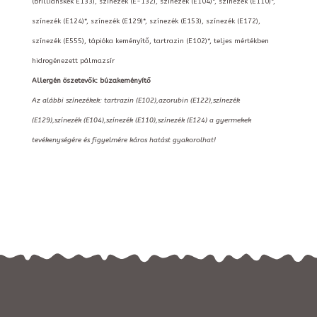
(brilliánskék E133), színezék (E-132), színezék (E104)*, színezék (E110)*,
színezék (E124)*, színezék (E129)*, színezék (E153), színezék (E172),
színezék (E555), tápióka keményítő, tartrazin (E102)*, teljes mértékben
hidrogénezett pálmazsír
Allergén öszetevők: búzakeményítő
Az alábbi színezékek: tartrazin (E102),azorubin (E122),színezék
(E129),színezék (E104),színezék (E110),színezék (E124) a gyermekek
tevékenységére és figyelmére káros hatást gyakorolhat!