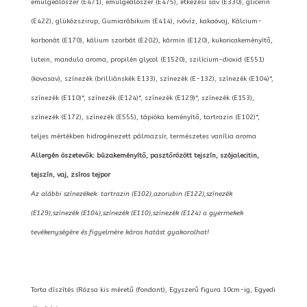
emulgeálószer (E471), emulgeálószer (E475), étkezési sav (E330), glicerin
(E422), glükózszirup, Gumiarábikum (E414), ivóvíz, kakaóvaj, Kálcium-
karbonát (E170), kálium szorbát (E202), kármin (E120), kukoricakeményítő,
lutein, mandula aroma, propilén glycol (E1520), szilícium-dioxid (E551)
(kovasav), színezék (brilliánskék E133), színezék (E-132), színezék (E104)*,
színezék (E110)*, színezék (E124)*, színezék (E129)*, színezék (E153),
színezék (E172), színezék (E555), tápióka keményítő, tartrazin (E102)*,
teljes mértékben hidrogénezett pálmazsír, természetes vanília aroma
Allergén öszetevők: búzakeményítő, pasztőrözött tejszín, szójalecitin,
tejszín, vaj, zsíros tejpor
Az alábbi színezékek: tartrazin (E102),azorubin (E122),színezék
(E129),színezék (E104),színezék (E110),színezék (E124) a gyermekek
tevékenységére és figyelmére káros hatást gyakorolhat!
Torta díszítés (Rózsa kis méretű (fondant), Egyszerű figura 10cm-ig, Egyedi