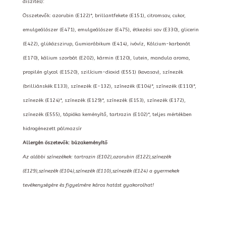
díszítés):
Összetevők: azorubin (E122)*, brillantfekete (E151), citromsav, cukor,
emulgeálószer (E471), emulgeálószer (E475), étkezési sav (E330), glicerin
(E422), glükózszirup, Gumiarábikum (E414), ivóvíz, Kálcium-karbonát
(E170), kálium szorbát (E202), kármin (E120), lutein, mandula aroma,
propilén glycol (E1520), szilícium-dioxid (E551) (kovasav), színezék
(brilliánskék E133), színezék (E-132), színezék (E104)*, színezék (E110)*,
színezék (E124)*, színezék (E129)*, színezék (E153), színezék (E172),
színezék (E555), tápióka keményítő, tartrazin (E102)*, teljes mértékben
hidrogénezett pálmazsír
Allergén öszetevők: búzakeményítő
Az alábbi színezékek: tartrazin (E102),azorubin (E122),színezék
(E129),színezék (E104),színezék (E110),színezék (E124) a gyermekek
tevékenységére és figyelmére káros hatást gyakorolhat!