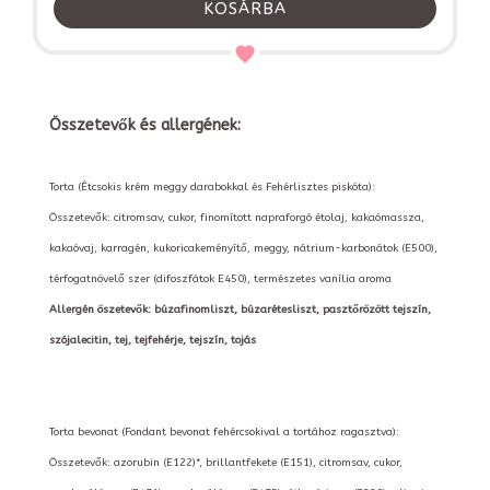
KOSÁRBA
Összetevők és allergének:
Torta (Étcsokis krém meggy darabokkal és Fehérlisztes piskóta):
Összetevők: citromsav, cukor, finomított napraforgó étolaj, kakaómassza,
kakaóvaj, karragén, kukoricakeményítő, meggy, nátrium-karbonátok (E500),
térfogatnövelő szer (difoszfátok E450), természetes vanília aroma
Allergén öszetevők: búzafinomliszt, búzarétesliszt, pasztőrözött tejszín,
szójalecitin, tej, tejfehérje, tejszín, tojás
Torta bevonat (Fondant bevonat fehércsokival a tortához ragasztva):
Összetevők: azorubin (E122)*, brillantfekete (E151), citromsav, cukor,