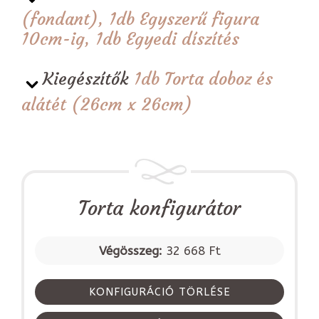
(fondant), 1db Egyszerű figura
10cm-ig, 1db Egyedi díszítés
Kiegészítők
1db Torta doboz és
alátét (26cm x 26cm)
Torta konfigurátor
Végösszeg:
32 668 Ft
KONFIGURÁCIÓ TÖRLÉSE