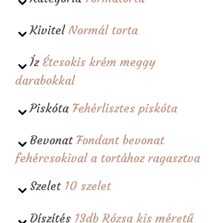
Kivitel
Normál torta
Íz
Étcsokis krém meggy
darabokkal
Piskóta
Fehérlisztes piskóta
Bevonat
Fondant bevonat
fehércsokival a tortához ragasztva
Szelet
10 szelet
Díszítés
13db Rózsa kis méretű