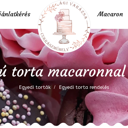
jánlatkérés
Macaron
ú torta macaronnal
Egyedi torták
Egyedi torta rendelés