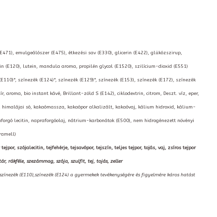
(E471), emulgeálószer (E475), étkezési sav (E330), glicerin (E422), glükózszirup,
 (E120), lutein, mandula aroma, propilén glycol (E1520), szilícium-dioxid (E551)
(E110)*, színezék (E124)*, színezék (E129)*, színezék (E153), színezék (E172), színezék
 aroma, bio instant kávé, Brillant-zöld S (E142), ciklodextrin, citrom, Deszt. víz, eper,
tő, himalájai só, kakaómassza, kakaópor alkalizált, kakaóvaj, kálium hidroxid, kálium-
aforgó lecitin, napraforgóolaj, nátrium-karbonátok (E500), nem hidrogénezett növényi
ramell)
r, szójalecitin, tejfehérje, tejsavópor, tejszín, teljes tejpor, tojás, vaj, zsíros tejpor
rákféle, szezámmag, szója, szulfit, tej, tojás, zeller
,színezék (E110),színezék (E124) a gyermekek tevékenységére és figyelmére káros hatást