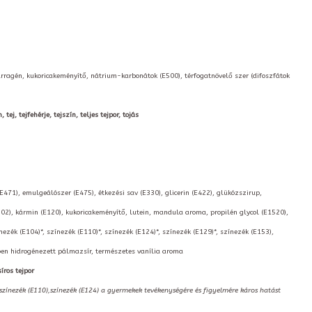
arragén, kukoricakeményítő, nátrium-karbonátok (E500), térfogatnövelő szer (difoszfátok
ej, tejfehérje, tejszín, teljes tejpor, tojás
(E471), emulgeálószer (E475), étkezési sav (E330), glicerin (E422), glükózszirup,
02), kármin (E120), kukoricakeményítő, lutein, mandula aroma, propilén glycol (E1520),
nezék (E104)*, színezék (E110)*, színezék (E124)*, színezék (E129)*, színezék (E153),
kben hidrogénezett pálmazsír, természetes vanília aroma
íros tejpor
,színezék (E110),színezék (E124) a gyermekek tevékenységére és figyelmére káros hatást