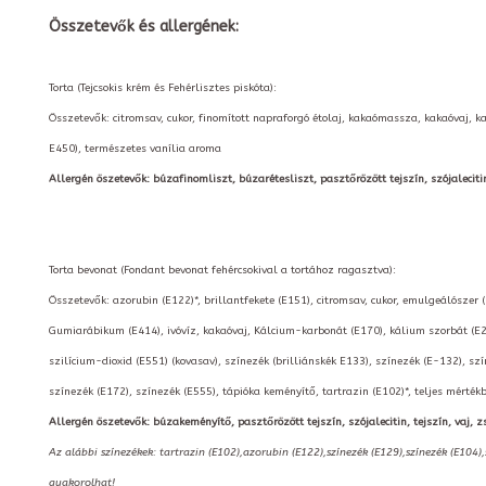
Összetevők és allergének:
Torta (Tejcsokis krém és Fehérlisztes piskóta):
Összetevők: citromsav, cukor, finomított napraforgó étolaj, kakaómassza, kakaóvaj, k
E450), természetes vanília aroma
Allergén öszetevők: búzafinomliszt, búzarétesliszt, pasztőrözött tejszín, szójalecitin, t
Torta bevonat (Fondant bevonat fehércsokival a tortához ragasztva):
Összetevők: azorubin (E122)*, brillantfekete (E151), citromsav, cukor, emulgeálószer 
Gumiarábikum (E414), ivóvíz, kakaóvaj, Kálcium-karbonát (E170), kálium szorbát (E2
szilícium-dioxid (E551) (kovasav), színezék (brilliánskék E133), színezék (E-132), szí
színezék (E172), színezék (E555), tápióka keményítő, tartrazin (E102)*, teljes mérté
Allergén öszetevők: búzakeményítő, pasztőrözött tejszín, szójalecitin, tejszín, vaj, zs
Az alábbi színezékek: tartrazin (E102),azorubin (E122),színezék (E129),színezék (E104)
gyakorolhat!