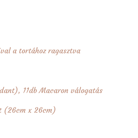
val a tortához ragasztva
dant), 11db Macaron válogatás
tét (26cm x 26cm)