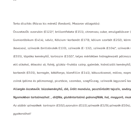
Torta díszítés (Rózsa kis méretű (fondant), Macaron válogatás):
Összetevők: azorubin (E122)*, brillantfekete (E151), citromsav, cukor, emulgeálószer 
Gumiarábikum (E414), ivóvíz, Kálcium-karbonát (E170), kálium szorbát (E202), kármin
(kovasav), színezék (brilliánskék E133), színezék (E-132), színezék (E104)*, színezék 
(E555), tápióka keményítő, tartrazin (E102)*, teljes mértékben hidrogénezett pálmazsír,
etil alkohol, étkezési só, fahéj, glükóz-fruktóz szörp, gyömbér, hidrolizált keményí
karbonát (E501), karragén, kékáfonya, klorofillin (E141), kókuszkivonat, málna, napr
zsírok (pálma és pálmamag), pisztácia, szamóca, szegfűszeg, színezék (egyszerű ka
Allergén öszetevők: búzakeményítő, dió, őrölt mandula, pasztőrözött tejszín, sovány tejpo
Nyomokban tartalmazhat: , dióféle, gluténtartalmú gabonafélék, hal, mogyoró, mustár, 
Az alábbi színezékek: tartrazin (E102),azorubin (E122),színezék (E129),színezék (E104)
gyakorolhat!