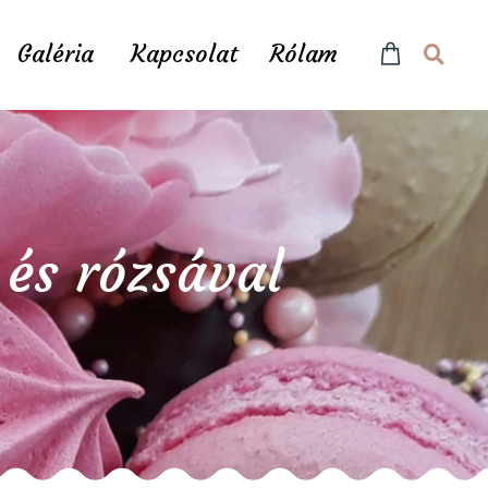
Galéria
Kapcsolat
Rólam
 és rózsával