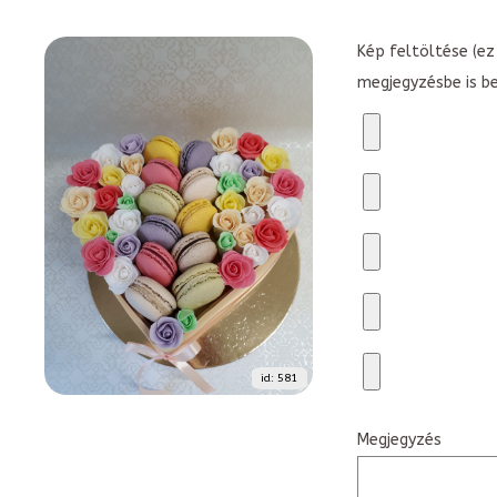
Kép feltöltése (ez 
megjegyzésbe is b
id: 581
Megjegyzés