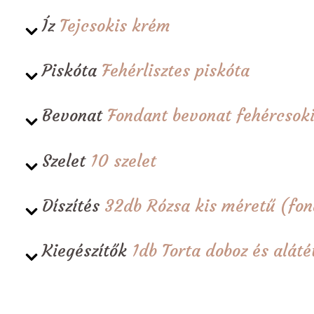
Íz
Tejcsokis krém
Piskóta
Fehérlisztes piskóta
Bevonat
Fondant bevonat fehércsoki
Szelet
10 szelet
Díszítés
32db Rózsa kis méretű (fon
Kiegészítők
1db Torta doboz és alá