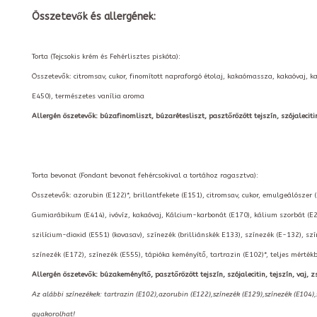
Összetevők és allergének:
Torta (Tejcsokis krém és Fehérlisztes piskóta):
Összetevők: citromsav, cukor, finomított napraforgó étolaj, kakaómassza, kakaóvaj, k
E450), természetes vanília aroma
Allergén öszetevők: búzafinomliszt, búzarétesliszt, pasztőrözött tejszín, szójalecitin, t
Torta bevonat (Fondant bevonat fehércsokival a tortához ragasztva):
Összetevők: azorubin (E122)*, brillantfekete (E151), citromsav, cukor, emulgeálószer 
Gumiarábikum (E414), ivóvíz, kakaóvaj, Kálcium-karbonát (E170), kálium szorbát (E2
szilícium-dioxid (E551) (kovasav), színezék (brilliánskék E133), színezék (E-132), szí
színezék (E172), színezék (E555), tápióka keményítő, tartrazin (E102)*, teljes mérté
Allergén öszetevők: búzakeményítő, pasztőrözött tejszín, szójalecitin, tejszín, vaj, zs
Az alábbi színezékek: tartrazin (E102),azorubin (E122),színezék (E129),színezék (E104)
gyakorolhat!