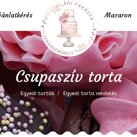
jánlatkérés
Macaron
Csupaszív torta
Egyedi torták
Egyedi torta rendelés