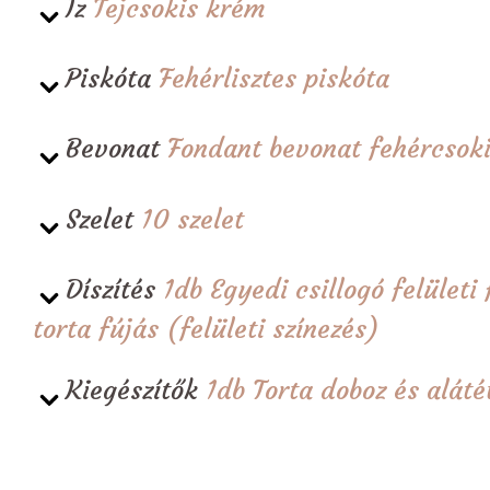
Íz
Tejcsokis krém
Piskóta
Fehérlisztes piskóta
Bevonat
Fondant bevonat fehércsoki
Szelet
10 szelet
Díszítés
1db Egyedi csillogó felületi
torta fújás (felületi színezés)
Kiegészítők
1db Torta doboz és alá