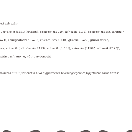
eti színezés)):
cium-dioxid (E551) (kovasav), színezék (E104)*, színezék (E172), színezék (E555), tartrazin
E471), emulgeálószer (E475), étkezési sav (E330), glicerin (E422), glükózszirup,
 színezék (brilliánskék E133), színezék (E-132), színezék (E110)*, színezék (E124)*,
tt pálmazsír, aroma, nátrium-benzoát
,színezék (E110),színezék (E124) a gyermekek tevékenységére és figyelmére káros hatást