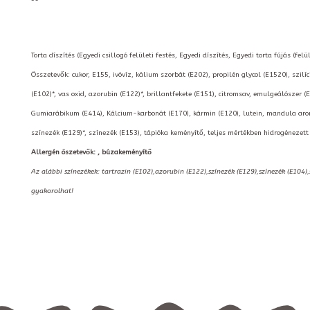
Torta díszítés (Egyedi csillogó felületi festés, Egyedi díszítés, Egyedi torta fújás (felül
Összetevők: cukor, E155, ivóvíz, kálium szorbát (E202), propilén glycol (E1520), szilí
(E102)*, vas oxid, azorubin (E122)*, brillantfekete (E151), citromsav, emulgeálószer (
Gumiarábikum (E414), Kálcium-karbonát (E170), kármin (E120), lutein, mandula aroma,
színezék (E129)*, színezék (E153), tápióka keményítő, teljes mértékben hidrogéneze
Allergén öszetevők: , búzakeményítő
Az alábbi színezékek: tartrazin (E102),azorubin (E122),színezék (E129),színezék (E104)
gyakorolhat!