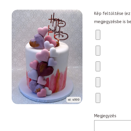
Kép feltöltése (ez 
megjegyzésbe is b
id: 4930
Megjegyzés