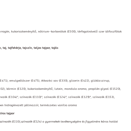
arragén, kukoricakeményítő, nátrium-karbonátok (E500), térfogatnövelő szer (difoszfátok
ej, tejfehérje, tejszín, teljes tejpor, tojás
(E471), emulgeálószer (E475), étkezési sav (E330), glicerin (E422), glükózszirup,
02), kármin (E120), kukoricakeményítő, lutein, mandula aroma, propilén glycol (E1520),
nezék (E104)*, színezék (E110)*, színezék (E124)*, színezék (E129)*, színezék (E153),
kben hidrogénezett pálmazsír, természetes vanília aroma
íros tejpor
,színezék (E110),színezék (E124) a gyermekek tevékenységére és figyelmére káros hatást