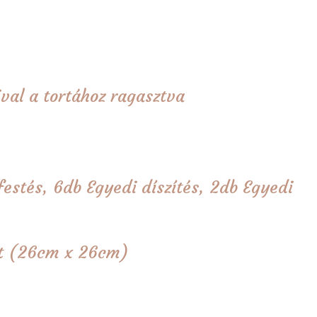
val a tortához ragasztva
 festés, 6db Egyedi díszítés, 2db Egyedi
tét (26cm x 26cm)