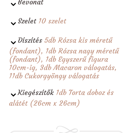
Bevonat
Szelet
10 szelet
Díszítés
5db Rózsa kis méretű
(fondant), 1db Rózsa nagy méretű
(fondant), 1db Egyszerű figura
10cm-ig, 3db Macaron válogatás,
11db Cukorgyöngy válogatás
Kiegészítők
1db Torta doboz és
alátét (26cm x 26cm)