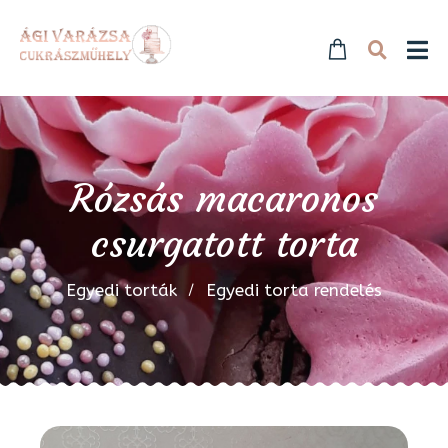
Rózsás macaronos
csurgatott torta
Egyedi torták
Egyedi torta rendelés