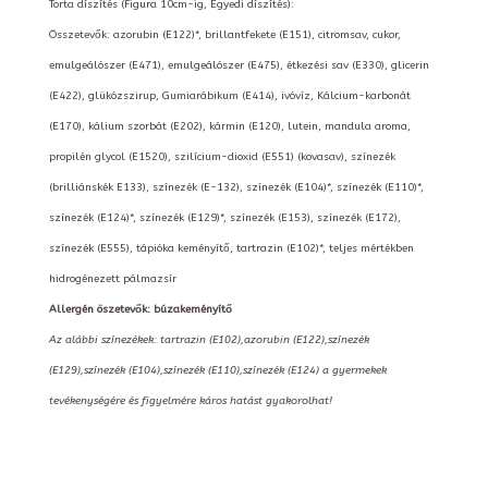
Torta díszítés (Figura 10cm-ig, Egyedi díszítés):
Összetevők: azorubin (E122)*, brillantfekete (E151), citromsav, cukor,
emulgeálószer (E471), emulgeálószer (E475), étkezési sav (E330), glicerin
(E422), glükózszirup, Gumiarábikum (E414), ivóvíz, Kálcium-karbonát
(E170), kálium szorbát (E202), kármin (E120), lutein, mandula aroma,
propilén glycol (E1520), szilícium-dioxid (E551) (kovasav), színezék
(brilliánskék E133), színezék (E-132), színezék (E104)*, színezék (E110)*,
színezék (E124)*, színezék (E129)*, színezék (E153), színezék (E172),
színezék (E555), tápióka keményítő, tartrazin (E102)*, teljes mértékben
hidrogénezett pálmazsír
Allergén öszetevők: búzakeményítő
Az alábbi színezékek: tartrazin (E102),azorubin (E122),színezék
(E129),színezék (E104),színezék (E110),színezék (E124) a gyermekek
tevékenységére és figyelmére káros hatást gyakorolhat!