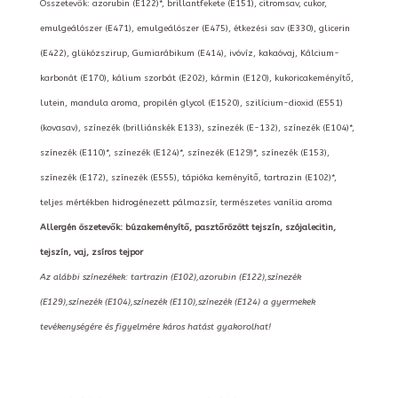
Összetevők: azorubin (E122)*, brillantfekete (E151), citromsav, cukor,
emulgeálószer (E471), emulgeálószer (E475), étkezési sav (E330), glicerin
(E422), glükózszirup, Gumiarábikum (E414), ivóvíz, kakaóvaj, Kálcium-
karbonát (E170), kálium szorbát (E202), kármin (E120), kukoricakeményítő,
lutein, mandula aroma, propilén glycol (E1520), szilícium-dioxid (E551)
(kovasav), színezék (brilliánskék E133), színezék (E-132), színezék (E104)*,
színezék (E110)*, színezék (E124)*, színezék (E129)*, színezék (E153),
színezék (E172), színezék (E555), tápióka keményítő, tartrazin (E102)*,
teljes mértékben hidrogénezett pálmazsír, természetes vanília aroma
Allergén öszetevők: búzakeményítő, pasztőrözött tejszín, szójalecitin,
tejszín, vaj, zsíros tejpor
Az alábbi színezékek: tartrazin (E102),azorubin (E122),színezék
(E129),színezék (E104),színezék (E110),színezék (E124) a gyermekek
tevékenységére és figyelmére káros hatást gyakorolhat!