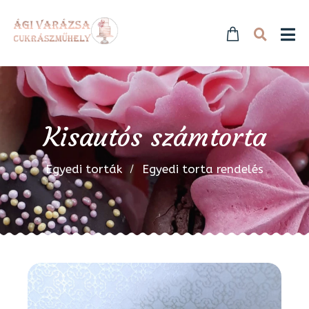
Kisautós számtorta
Egyedi torták
Egyedi torta rendelés