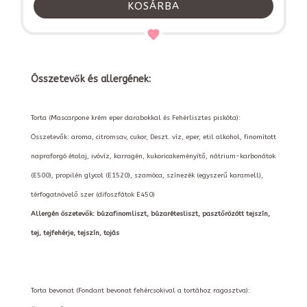
KOSÁRBA
Összetevők és allergének:
Torta (Mascarpone krém eper darabokkal és Fehérlisztes piskóta):
Összetevők: aroma, citromsav, cukor, Deszt. víz, eper, etil alkohol, finomított
napraforgó étolaj, ivóvíz, karragén, kukoricakeményítő, nátrium-karbonátok
(E500), propilén glycol (E1520), szamóca, színezék (egyszerű karamell),
térfogatnövelő szer (difoszfátok E450)
Allergén öszetevők: búzafinomliszt, búzarétesliszt, pasztőrözött tejszín,
tej, tejfehérje, tejszín, tojás
Torta bevonat (Fondant bevonat fehércsokival a tortához ragasztva):