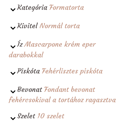
Kategória
Formatorta
Kivitel
Normál torta
Íz
Mascarpone krém eper
darabokkal
Piskóta
Fehérlisztes piskóta
Bevonat
Fondant bevonat
fehércsokival a tortához ragasztva
Szelet
10 szelet