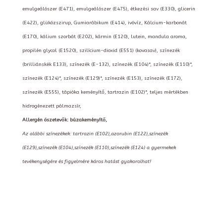
emulgeálószer (E471), emulgeálószer (E475), étkezési sav (E330), glicerin
(E422), glükózszirup, Gumiarábikum (E414), ivóvíz, Kálcium-karbonát
(E170), kálium szorbát (E202), kármin (E120), lutein, mandula aroma,
propilén glycol (E1520), szilícium-dioxid (E551) (kovasav), színezék
(brilliánskék E133), színezék (E-132), színezék (E104)*, színezék (E110)*,
színezék (E124)*, színezék (E129)*, színezék (E153), színezék (E172),
színezék (E555), tápióka keményítő, tartrazin (E102)*, teljes mértékben
hidrogénezett pálmazsír,
Allergén öszetevők: búzakeményítő,
Az alábbi színezékek: tartrazin (E102),azorubin (E122),színezék
(E129),színezék (E104),színezék (E110),színezék (E124) a gyermekek
tevékenységére és figyelmére káros hatást gyakorolhat!