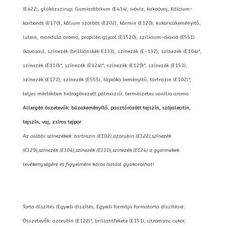
(E422), glükózszirup, Gumiarábikum (E414), ivóvíz, kakaóvaj, Kálcium-
karbonát (E170), kálium szorbát (E202), kármin (E120), kukoricakeményítő,
lutein, mandula aroma, propilén glycol (E1520), szilícium-dioxid (E551)
(kovasav), színezék (brilliánskék E133), színezék (E-132), színezék (E104)*,
színezék (E110)*, színezék (E124)*, színezék (E129)*, színezék (E153),
színezék (E172), színezék (E555), tápióka keményítő, tartrazin (E102)*,
teljes mértékben hidrogénezett pálmazsír, természetes vanília aroma
Allergén öszetevők: búzakeményítő, pasztőrözött tejszín, szójalecitin,
tejszín, vaj, zsíros tejpor
Az alábbi színezékek: tartrazin (E102),azorubin (E122),színezék
(E129),színezék (E104),színezék (E110),színezék (E124) a gyermekek
tevékenységére és figyelmére káros hatást gyakorolhat!
Torta díszítés (Egyedi díszítés, Egyedi formájú formatorta díszítése):
Összetevők: azorubin (E122)*, brillantfekete (E151), citromsav, cukor,