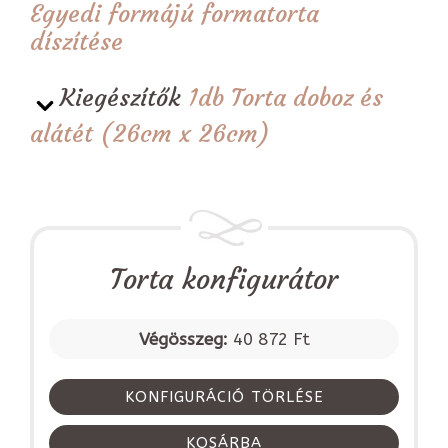
Egyedi formájú formatorta
díszítése
Kiegészítők
1db Torta doboz és
alátét (26cm x 26cm)
Torta konfigurátor
Végösszeg:
40 872 Ft
KONFIGURÁCIÓ TÖRLÉSE
KOSÁRBA