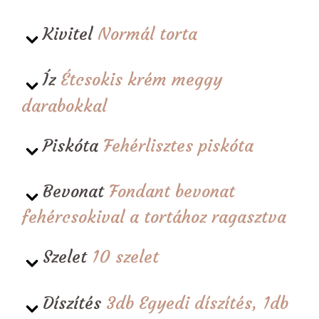
Kivitel
Normál torta
Íz
Étcsokis krém meggy
darabokkal
Piskóta
Fehérlisztes piskóta
Bevonat
Fondant bevonat
fehércsokival a tortához ragasztva
Szelet
10 szelet
Díszítés
3db Egyedi díszítés, 1db