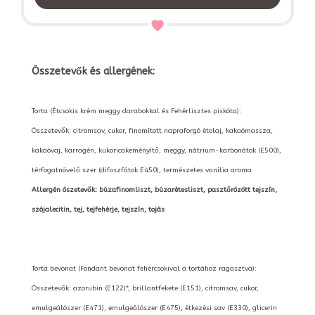
Összetevők és allergének:
Torta (Étcsokis krém meggy darabokkal és Fehérlisztes piskóta):
Összetevők: citromsav, cukor, finomított napraforgó étolaj, kakaómassza,
kakaóvaj, karragén, kukoricakeményítő, meggy, nátrium-karbonátok (E500),
térfogatnövelő szer (difoszfátok E450), természetes vanília aroma
Allergén öszetevők: búzafinomliszt, búzarétesliszt, pasztőrözött tejszín,
szójalecitin, tej, tejfehérje, tejszín, tojás
Torta bevonat (Fondant bevonat fehércsokival a tortához ragasztva):
Összetevők: azorubin (E122)*, brillantfekete (E151), citromsav, cukor,
emulgeálószer (E471), emulgeálószer (E475), étkezési sav (E330), glicerin