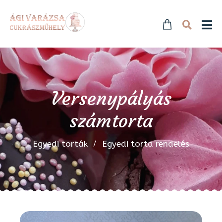
Versenypályás
számtorta
Egyedi torták
Egyedi torta rendelés