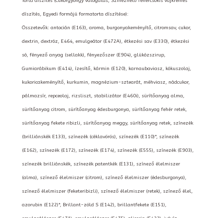
Torta díszítés (Cukorgyöngy válogatás, Színezhető fehércsokis vajkrémes
díszítés, Egyedi formájú formatorta díszítése):
Összetevők: antocián (E163), aroma, burgonyakeményítő, citromsav, cukor,
dextrin, dextróz, E464, emulgeátor (E472A), étkezési sav (E330), étkezési
só, fényező anyag (sellakk), fényezőszer (E904), glükózszirup,
Gumiarábikum (E414), ízesítő, kármin (E120), karnaubaviasz, kókuszolaj,
kukoricakeményítő, kurkumin, magnézium-sztearát, méhviasz, nádcukor,
pálmazsír, repceolaj, rizsliszt, stabilizátor (E460i), sürítőanyag alma,
sürítőanyag citrom, sürítőanyag édesburgonya, sürítőanyag fehér retek,
sürítőanyag fekete ribizli, sürítőanyag meggy, sürítőanyag retek, színezék
(brilliánskék E133), színezék (céklavörös), színezék (E110)*, színezék
(E162), színezék (E172), színezék (E174), színezék (E555), színezék (E903),
színezék brilliánskék, színezék patentkék (E131), színező élelmiszer
(alma), színező élelmiszer (citrom), színező élelmiszer (édesburgonya),
színező élelmiszer (feketeribizli), színező élelmiszer (retek), színező élel,
azorubin (E122)*, Brillant-zöld S (E142), brillantfekete (E151),