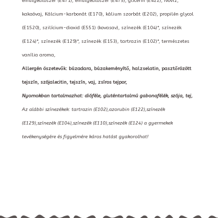
emulgeálószer (E471), emulgeálószer (E475), glicerin (E422), ivóvíz,
kakaóvaj, Kálcium-karbonát (E170), kálium szorbát (E202), propilén glycol
(E1520), szilícium-dioxid (E551) (kovasav), színezék (E104)*, színezék
(E124)*, színezék (E129)*, színezék (E153), tartrazin (E102)*, természetes
vanília aroma,
Allergén öszetevők: búzadara, búzakeményítő, halzselatin, pasztőrözött
tejszín, szójalecitin, tejszín, vaj, zsíros tejpor,
Nyomokban tartalmazhat: dióféle, gluténtartalmú gabonafélék, szója, tej,
Az alábbi színezékek: tartrazin (E102),azorubin (E122),színezék
(E129),színezék (E104),színezék (E110),színezék (E124) a gyermekek
tevékenységére és figyelmére káros hatást gyakorolhat!