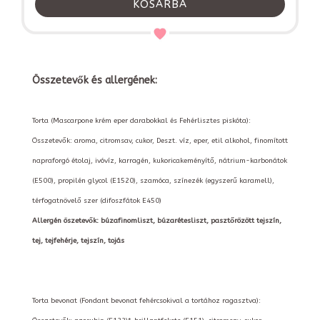
KOSÁRBA
Összetevők és allergének:
Torta (Mascarpone krém eper darabokkal és Fehérlisztes piskóta):
Összetevők: aroma, citromsav, cukor, Deszt. víz, eper, etil alkohol, finomított
napraforgó étolaj, ivóvíz, karragén, kukoricakeményítő, nátrium-karbonátok
(E500), propilén glycol (E1520), szamóca, színezék (egyszerű karamell),
térfogatnövelő szer (difoszfátok E450)
Allergén öszetevők: búzafinomliszt, búzarétesliszt, pasztőrözött tejszín,
tej, tejfehérje, tejszín, tojás
Torta bevonat (Fondant bevonat fehércsokival a tortához ragasztva):