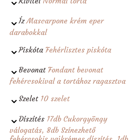
Kivitel
Normál torta
Íz
Mascarpone krém eper
darabokkal
Piskóta
Fehérlisztes piskóta
Bevonat
Fondant bevonat
fehércsokival a tortához ragasztva
Szelet
10 szelet
Díszítés
17db Cukorgyöngy
válogatás, 8db Színezhető
fehércsokis vajkrémes díszítés, 1db