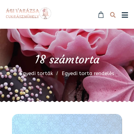
18 számtorta
Egyedi torták
Egyedi torta rendelés