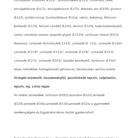
Összetevők: azorubin (E122)*, brillantfekete (E151), citromsav, cukor,
emulgeálószer (E471), emulgeálószer (E475), étkezési sav (E330), glicerin
(E422), glükózszirup, Gumiarábikum (E414), ivóvíz, kakaóvaj, Kálcium-
karbonát (E170), kálium szorbát (E202), kármin (E120), kukoricakeményítő,
lutein, mandula aroma, propilén glycol (E1520), szilícium-dioxid (E551)
(kovasav), színezék (brilliánskék E133), színezék (E-132), színezék (E104)*,
színezék (E110)*, színezék (E124)*, színezék (E129)*, színezék (E153),
színezék (E172), színezék (E555), tápióka keményítő, tartrazin (E102)*,
teljes mértékben hidrogénezett pálmazsír, természetes vanília aroma
Allergén öszetevők: búzakeményítő, pasztőrözött tejszín, szójalecitin,
tejszín, vaj, zsíros tejpor
Az alábbi színezékek: tartrazin (E102),azorubin (E122),színezék
(E129),színezék (E104),színezék (E110),színezék (E124) a gyermekek
tevékenységére és figyelmére káros hatást gyakorolhat!