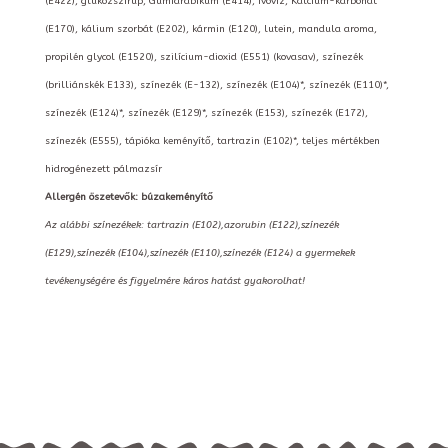
(E422), glükózszirup, Gumiarábikum (E414), ivóvíz, Kálcium-karbonát
(E170), kálium szorbát (E202), kármin (E120), lutein, mandula aroma,
propilén glycol (E1520), szilícium-dioxid (E551) (kovasav), színezék
(brilliánskék E133), színezék (E-132), színezék (E104)*, színezék (E110)*,
színezék (E124)*, színezék (E129)*, színezék (E153), színezék (E172),
színezék (E555), tápióka keményítő, tartrazin (E102)*, teljes mértékben
hidrogénezett pálmazsír
Allergén öszetevők: búzakeményítő
Az alábbi színezékek: tartrazin (E102),azorubin (E122),színezék
(E129),színezék (E104),színezék (E110),színezék (E124) a gyermekek
tevékenységére és figyelmére káros hatást gyakorolhat!