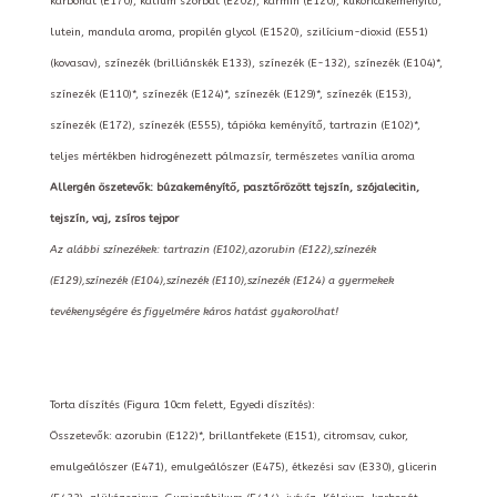
karbonát (E170), kálium szorbát (E202), kármin (E120), kukoricakeményítő,
lutein, mandula aroma, propilén glycol (E1520), szilícium-dioxid (E551)
(kovasav), színezék (brilliánskék E133), színezék (E-132), színezék (E104)*,
színezék (E110)*, színezék (E124)*, színezék (E129)*, színezék (E153),
színezék (E172), színezék (E555), tápióka keményítő, tartrazin (E102)*,
teljes mértékben hidrogénezett pálmazsír, természetes vanília aroma
Allergén öszetevők: búzakeményítő, pasztőrözött tejszín, szójalecitin,
tejszín, vaj, zsíros tejpor
Az alábbi színezékek: tartrazin (E102),azorubin (E122),színezék
(E129),színezék (E104),színezék (E110),színezék (E124) a gyermekek
tevékenységére és figyelmére káros hatást gyakorolhat!
Torta díszítés (Figura 10cm felett, Egyedi díszítés):
Összetevők: azorubin (E122)*, brillantfekete (E151), citromsav, cukor,
emulgeálószer (E471), emulgeálószer (E475), étkezési sav (E330), glicerin