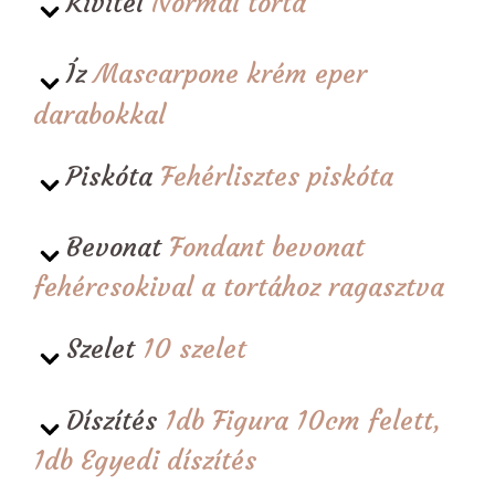
Kivitel
Normál torta
Íz
Mascarpone krém eper
darabokkal
Piskóta
Fehérlisztes piskóta
Bevonat
Fondant bevonat
fehércsokival a tortához ragasztva
Szelet
10 szelet
Díszítés
1db Figura 10cm felett,
1db Egyedi díszítés