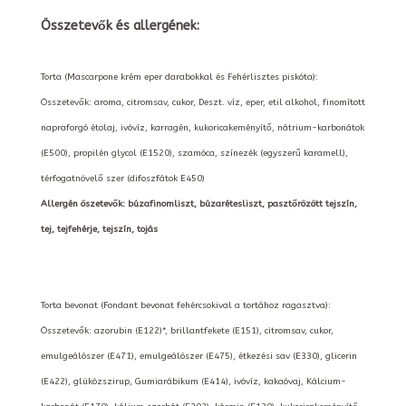
Összetevők és allergének:
Torta (Mascarpone krém eper darabokkal és Fehérlisztes piskóta):
Összetevők: aroma, citromsav, cukor, Deszt. víz, eper, etil alkohol, finomított
napraforgó étolaj, ivóvíz, karragén, kukoricakeményítő, nátrium-karbonátok
(E500), propilén glycol (E1520), szamóca, színezék (egyszerű karamell),
térfogatnövelő szer (difoszfátok E450)
Allergén öszetevők: búzafinomliszt, búzarétesliszt, pasztőrözött tejszín,
tej, tejfehérje, tejszín, tojás
Torta bevonat (Fondant bevonat fehércsokival a tortához ragasztva):
Összetevők: azorubin (E122)*, brillantfekete (E151), citromsav, cukor,
emulgeálószer (E471), emulgeálószer (E475), étkezési sav (E330), glicerin
(E422), glükózszirup, Gumiarábikum (E414), ivóvíz, kakaóvaj, Kálcium-