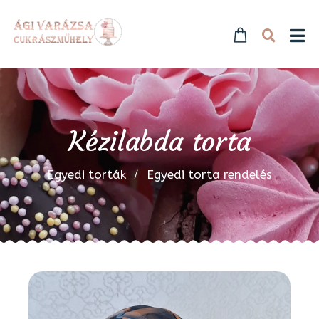
Kézilabda torta
Egyedi torták
Egyedi torta rendelés