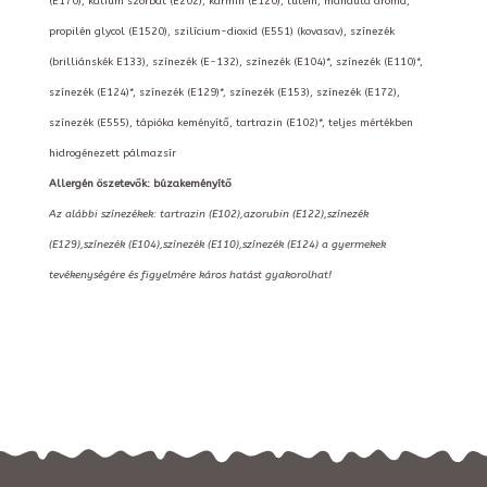
(E170), kálium szorbát (E202), kármin (E120), lutein, mandula aroma,
propilén glycol (E1520), szilícium-dioxid (E551) (kovasav), színezék
(brilliánskék E133), színezék (E-132), színezék (E104)*, színezék (E110)*,
színezék (E124)*, színezék (E129)*, színezék (E153), színezék (E172),
színezék (E555), tápióka keményítő, tartrazin (E102)*, teljes mértékben
hidrogénezett pálmazsír
Allergén öszetevők: búzakeményítő
Az alábbi színezékek: tartrazin (E102),azorubin (E122),színezék
(E129),színezék (E104),színezék (E110),színezék (E124) a gyermekek
tevékenységére és figyelmére káros hatást gyakorolhat!