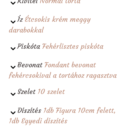
Kivitel
Normál torta
Íz
Étcsokis krém meggy
darabokkal
Piskóta
Fehérlisztes piskóta
Bevonat
Fondant bevonat
fehércsokival a tortához ragasztva
Szelet
10 szelet
Díszítés
1db Figura 10cm felett,
1db Egyedi díszítés