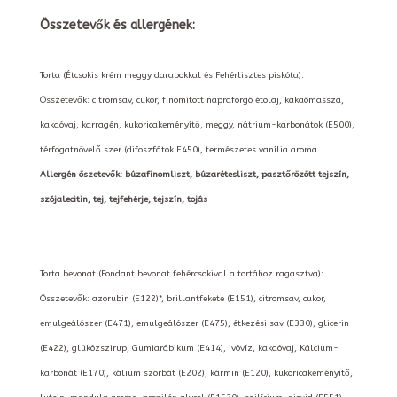
Összetevők és allergének:
Torta (Étcsokis krém meggy darabokkal és Fehérlisztes piskóta):
Összetevők: citromsav, cukor, finomított napraforgó étolaj, kakaómassza,
kakaóvaj, karragén, kukoricakeményítő, meggy, nátrium-karbonátok (E500),
térfogatnövelő szer (difoszfátok E450), természetes vanília aroma
Allergén öszetevők: búzafinomliszt, búzarétesliszt, pasztőrözött tejszín,
szójalecitin, tej, tejfehérje, tejszín, tojás
Torta bevonat (Fondant bevonat fehércsokival a tortához ragasztva):
Összetevők: azorubin (E122)*, brillantfekete (E151), citromsav, cukor,
emulgeálószer (E471), emulgeálószer (E475), étkezési sav (E330), glicerin
(E422), glükózszirup, Gumiarábikum (E414), ivóvíz, kakaóvaj, Kálcium-
karbonát (E170), kálium szorbát (E202), kármin (E120), kukoricakeményítő,