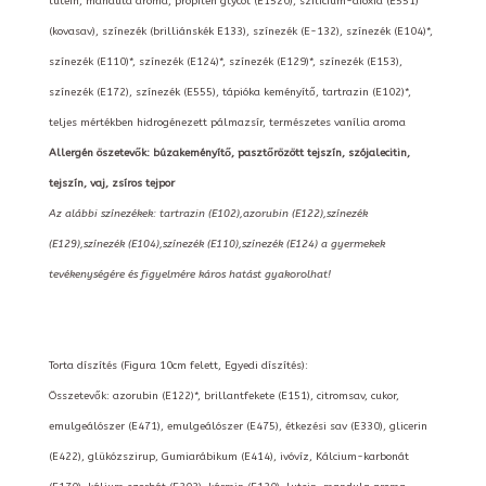
lutein, mandula aroma, propilén glycol (E1520), szilícium-dioxid (E551)
(kovasav), színezék (brilliánskék E133), színezék (E-132), színezék (E104)*,
színezék (E110)*, színezék (E124)*, színezék (E129)*, színezék (E153),
színezék (E172), színezék (E555), tápióka keményítő, tartrazin (E102)*,
teljes mértékben hidrogénezett pálmazsír, természetes vanília aroma
Allergén öszetevők: búzakeményítő, pasztőrözött tejszín, szójalecitin,
tejszín, vaj, zsíros tejpor
Az alábbi színezékek: tartrazin (E102),azorubin (E122),színezék
(E129),színezék (E104),színezék (E110),színezék (E124) a gyermekek
tevékenységére és figyelmére káros hatást gyakorolhat!
Torta díszítés (Figura 10cm felett, Egyedi díszítés):
Összetevők: azorubin (E122)*, brillantfekete (E151), citromsav, cukor,
emulgeálószer (E471), emulgeálószer (E475), étkezési sav (E330), glicerin
(E422), glükózszirup, Gumiarábikum (E414), ivóvíz, Kálcium-karbonát