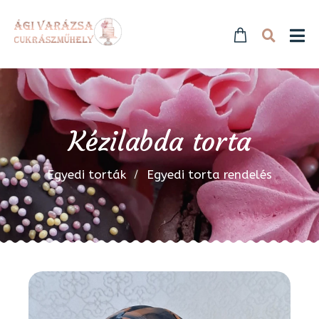
Kézilabda torta
Egyedi torták
Egyedi torta rendelés