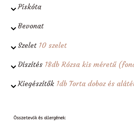
Piskóta
Bevonat
Szelet
10 szelet
Díszítés
18db Rózsa kis méretű (fon
Kiegészítők
1db Torta doboz és alá
Összetevők és allergének: