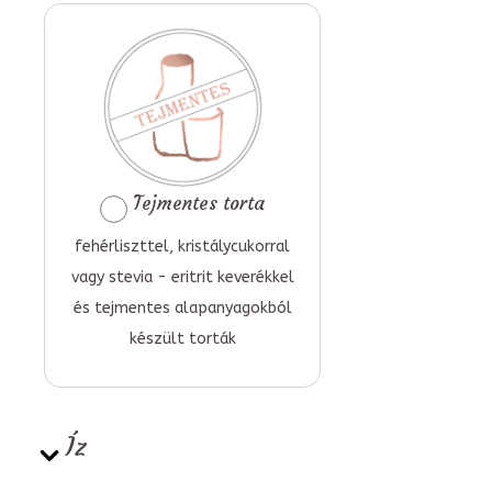
Tejmentes torta
fehérliszttel, kristálycukorral
vagy stevia - eritrit keverékkel
és tejmentes alapanyagokból
készült torták
Íz