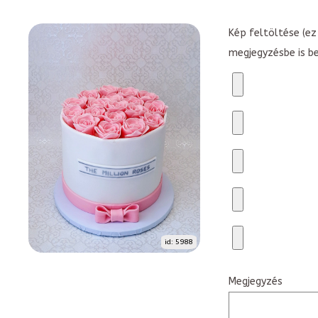
Kép feltöltése (ez 
megjegyzésbe is b
id: 5988
Megjegyzés