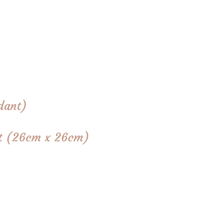
dant)
tét (26cm x 26cm)