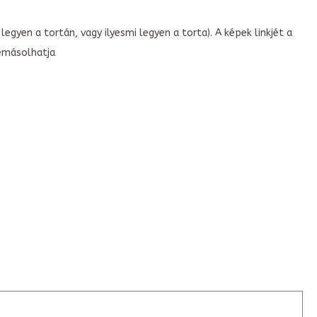
legyen a tortán, vagy ilyesmi legyen a torta). A képek linkjét a
emásolhatja