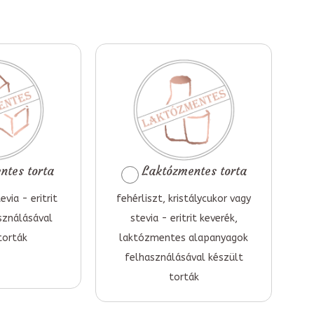
tes torta
Laktózmentes torta
evia - eritrit
fehérliszt, kristálycukor vagy
sználásával
stevia - eritrit keverék,
torták
laktózmentes alapanyagok
felhasználásával készült
torták