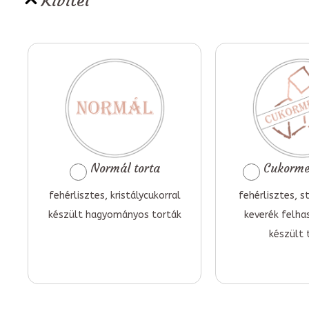
Kivitel
Normál torta
Cukormen
fehérlisztes, kristálycukorral
fehérlisztes, st
készült hagyományos torták
keverék felha
készült 