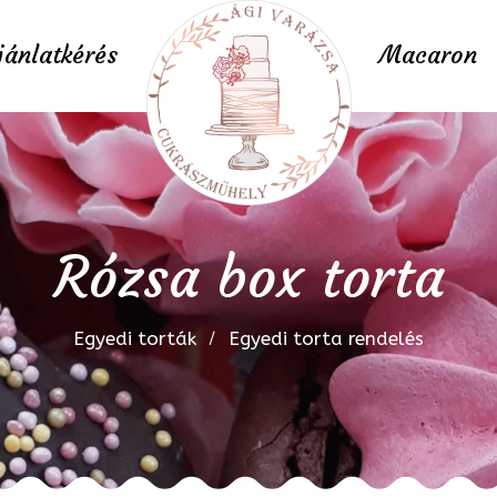
jánlatkérés
Macaron
Rózsa box torta
Egyedi torták
Egyedi torta rendelés